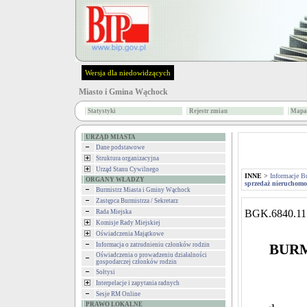
Wersja dla niedowidzących
Miasto i Gmina Wąchock
Statystyki
Rejestr zmian
Mapa 
URZĄD MIASTA
Dane podstawowe
Struktura organizacyjna
Urząd Stanu Cywilnego
INNE
>
Informacje B
ORGANY WŁADZY
sprzedaż nieruchomo
Burmistrz Miasta i Gminy Wąchock
Zastępca Burmistrza / Sekretarz
BGK.6840.11
Rada Miejska
Komisje Rady Miejskiej
Oświadczenia Majątkowe
Informacja o zatrudnieniu członków rodzin
BURM
Oświadczenia o prowadzeniu działalności
gospodarczej członków rodzin
Sołtysi
Interpelacje i zapytania radnych
Sesje RM Online
PRAWO LOKALNE