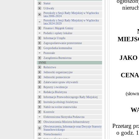
ogłoszony
Statut
nieruc
Uchwały
Protokoły z Sesji Rady Miejskiej w Wąchocku
lata 2006-2024
Protokoły z Sesji Rady Miejskiej w Wąchocku
lata 2024-2029
Finanse i Majątek Gminy
Podatki i opłaty lokalne
MIEJ
Informacje Urzędu
Zagospodarowanie przestrzenne
Gospodarka komunalna
Pozostałe
JAKO 
Zarządzenia Burmistrza
INNE
Rolnictwo
Jednostki organizacyjne
CENA
Jednostki pomocnicze
Załatwianie spraw obywateli
Rejestry i ewidencje
Redakcja Biuletynu
(słowni
Informacje Przewodniczącego Rady Miejskiej
Instrukcja obsługi biuletynu
Nabór na wolne stanowiska
WA
Kontrole
Elektroniczna Skrzynka Podawcza
Obwieszczenia Ministra Infrastruktury
Przetarg p
Obwieszczenia, Informacje oraz Decyzje Starosty
Starachowickiego
o godz. 
Nieruchomości