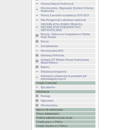
Ochrona Danych Osobowych
Obwieszczenia - Regionalny Dyrektor Ochrony
Środowiska
Wybory Ławników na kadencje 2020-2023
Plan Postępowań o udzielenie zamówień
NIEODPŁATNA POMOC PRAWNA,
NIEODPŁATNE PORADNICTWO
OBYWATELSKIE
Decyzje - Państwowe Gospodarstwo Wodne
Wody Polskie
Petycje
Zawiadomienia
Obwieszczenia SKO
Informacja Publiczna
Strategia ZIT Miejski Obszar Funkcjonalny
Miasta Północy
Raporty
Deklaracja dostępności
Informacje o planowanych pomiarach pól
elektromagnetycznych
Urzędy Centralne
Spis adresów
Informacje
Przetargi
Ogłoszenia
Obwieszczenia
Sprawy do załatwienia
Wzory dokumentów
Podział administracyjny kraju
Urzędy pracy w Polsce
Urzędy skarbowe w Polsce