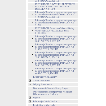
338/4 O POW. 0,1400 HA
INFORMACJA O WYNIKU PRZETARGU
BGK.6840.6.2025 z dnia 26.03.2026 -
DZIAŁKA NR 113/2
Informacja Burmistrza o ogłoszeniu przetargu
na sprzedaż nieruchomości DZIAŁKA NR
142/2 O POW. 0,1300 HA
Informacja Burmistrza o ogłoszeniu przetargu
na sprzedaż nieruchomości DZIAŁKA NR
142/3
INFORMACJA Burmistrza Miasta i Gminy
Wąchock BGK.6730.163.2025 z dnia
04.05.2026
Informacja Burmistrza o ogłoszeniu przetargu
na sprzedaż nieruchomości DZIAŁKA NR
289/12 O POW. 0,6032 HA
Informacja Burmistrza o ogłoszeniu przetargu
na sprzedaż nieruchomości DZIAŁKA NR
2107 O POW. 0,0162 HA
Informacja Burmistrza o ogłoszeniu przetargu
na sprzedaż nieruchomości DZIAŁKA NR
139/1 O POW. 0,1904 HA
Informacja Burmistrza o ogłoszeniu przetargu
na sprzedaż nieruchomości DZIAŁKA NR
289/12 O POW. 0,6032 HA
Informacja Burmistrza o ogłoszeniu przetargu
na sprzedaż nieruchomości DZIAŁKA NR
4049 O POW. 0,1245 HA
Rejestr Instytucji Kultury
Zadania Publiczne
Odpady Komunalne
Obwieszczenie Starosty Skarżyskiego
Obiweszczenie Samorządowego Kolegium
Odwoławczego w Kielcach
Wybory
Informacje - Wody Polskie
Rewitalizacja Wąchocka