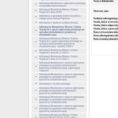
Nazwa dokumentu:
Informacja Burmistrza o ogłoszeniu przetargu
na sprzedaż nieruchomości
Informacja Burmistrza Miasta i Gminy
Skrócony opis:
Wąchock z dnia 20.03.
Informacja o sprzedaży końcowej paliwa
Podmiot udostępniając
stałego przez Gminę Wąchock
Osoba, która wytworzy
Informacja w sprawie wydania decyzji
Osoba, która odpowiada
Informacja Burmistrza Miasta i Gminy
Osoba, która wprowad
Wąchock w spraie ogłoszenia przetargu na
Data wytworzenia info
sprzedaż nieruchomości gruntowej
niezabudowanej
Data udostępnienia inf
Informacja Burmistrza Miasta i Gminy
Data ostatniej aktualiz
Wąchock w spraie ogłoszenia przetargu na
sprzedaż nieruchomości gruntowej
niezabudowanej - działka 3188/1
Informacja Burmistrza Miasta i Gminy
Wąchock z dnia 06.11.2023 r.
Informacja Burmistrza Miasta i Gminy
Wąchock z dnia 12.12.2023 r.
Informacja Burmistrza w sprawie ogłoszenia
przetargu na sprzedaż nieruchomości
gruntowej niezabudowanej, stanowiącej
własność
Informacja Burmistrza w sprawie ogłoszenia
przetargu na sprzedaż nieruchomości
gruntowej niezabudowanej
Informacja o wyniku przetargu
Informacja Burmistrza w sprawie ogłoszenia
przetargu na sprzedaż nieruchomości
gruntowej niezabudowanej
Informacja Burmistrza w sprawie ogłoszenia
przetargu na sprzedaż nieruchomości
gruntowej niezabudowanej
Informacja Burmistrza w sprawie ogłoszenia
przetargu na sprzedaż nieruchomości
gruntowej niezabudowanej
Informacja Burmistrza Miasta i Gminy
Wąchock BGK.6730.47.2023 z dnia