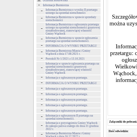
Ochrona Środowiska
Informacje Burmistrza
Informacja Burmistrza o wyniku II przetargu
ustnego na sprzedaż nieruchmości
Szczegółow
Informacja Burmistrza w sprawie sprzedaży
nieruchomości
można uzys
Informacja Burmistrza o ogłoszeniu przetargu
ustnego na sprzedaż nieruchomości gruntowej
niezabudowanej, stanowiącej własność
Gminy Wąchock
Informacja Burmistrza w sprawie ogłoszenia
przetargu na sprzedaż nieruchomości.
Informacj
INFORMACJA O WYNIKU PRZETARGU
Informacja Burmistrza Miasta i Gminy
przetargu: 
Wąchock z dnia 17.08.2021 r.
ogłos
Protokół Nr 1/2021 z 13.10.2021
Informacja w sprawie ogłoszenia przetargu na
Wielkowie
sprzedaż nieruchomości gruntowej
niezabudowanej, stanowiącej własność
Wąchock, 
Gminy Wąchock
Informacja o ogłoszonym przetargu.
informac
INFORMACJA O WYNIKU PRZETARGU
Informacja o ogłoszonym przetargu.
Informacja o ogłoszonym przetargu.
Informacja o ogłoszonym przetargu.
Informacja o ogłoszonym przetargu.
Informacja o ogłoszonym przetargu.
Informacja o ogłoszonym II przetargu na
sprzedaż nieruchomości.
Załączniki do pobrani
Informacja o przystąpieniu Gminy Wąchock
do zakupu paliwa stałego do dnia 31 grudnia
2022 r.
Ilość odwiedzin:
Informacja Burmistrza Miasta i Gminy
Wąchock z dnia 16.12.2022 r.