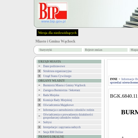
Wersja dla niedowidzących
Miasto i Gmina Wąchock
Statystyki
Rejestr zmian
Mapa 
URZĄD MIASTA
Dane podstawowe
Struktura organizacyjna
Urząd Stanu Cywilnego
INNE
>
Informacje B
ORGANY WŁADZY
sprzedaż nieruchomo
Burmistrz Miasta i Gminy Wąchock
Zastępca Burmistrza / Sekretarz
BGK.6840.11
Rada Miejska
Komisje Rady Miejskiej
Oświadczenia Majątkowe
Informacja o zatrudnieniu członków rodzin
BURM
Oświadczenia o prowadzeniu działalności
gospodarczej członków rodzin
Sołtysi
Interpelacje i zapytania radnych
Sesje RM Online
PRAWO LOKALNE