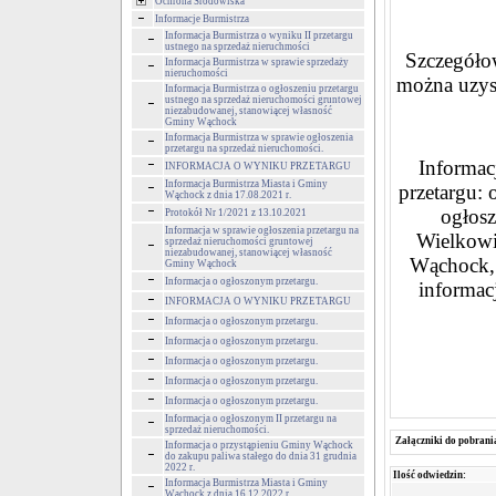
Ochrona Środowiska
Informacje Burmistrza
Informacja Burmistrza o wyniku II przetargu
ustnego na sprzedaż nieruchmości
Szczegółow
Informacja Burmistrza w sprawie sprzedaży
nieruchomości
można uzys
Informacja Burmistrza o ogłoszeniu przetargu
ustnego na sprzedaż nieruchomości gruntowej
niezabudowanej, stanowiącej własność
Gminy Wąchock
Informacja Burmistrza w sprawie ogłoszenia
przetargu na sprzedaż nieruchomości.
Informacj
INFORMACJA O WYNIKU PRZETARGU
Informacja Burmistrza Miasta i Gminy
przetargu: 
Wąchock z dnia 17.08.2021 r.
ogłos
Protokół Nr 1/2021 z 13.10.2021
Informacja w sprawie ogłoszenia przetargu na
Wielkowie
sprzedaż nieruchomości gruntowej
niezabudowanej, stanowiącej własność
Wąchock, 
Gminy Wąchock
Informacja o ogłoszonym przetargu.
informac
INFORMACJA O WYNIKU PRZETARGU
Informacja o ogłoszonym przetargu.
Informacja o ogłoszonym przetargu.
Informacja o ogłoszonym przetargu.
Informacja o ogłoszonym przetargu.
Informacja o ogłoszonym przetargu.
Informacja o ogłoszonym II przetargu na
sprzedaż nieruchomości.
Załączniki do pobrani
Informacja o przystąpieniu Gminy Wąchock
do zakupu paliwa stałego do dnia 31 grudnia
2022 r.
Ilość odwiedzin:
Informacja Burmistrza Miasta i Gminy
Wąchock z dnia 16.12.2022 r.