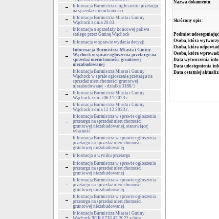
Nazwa dokumentu:
Informacja Burmistrza o ogłoszeniu przetargu
na sprzedaż nieruchomości
Informacja Burmistrza Miasta i Gminy
Skrócony opis:
Wąchock z dnia 20.03.
Informacja o sprzedaży końcowej paliwa
Podmiot udostępniając
stałego przez Gminę Wąchock
Osoba, która wytworzy
Informacja w sprawie wydania decyzji
Osoba, która odpowiada
Informacja Burmistrza Miasta i Gminy
Osoba, która wprowad
Wąchock w spraie ogłoszenia przetargu na
Data wytworzenia info
sprzedaż nieruchomości gruntowej
niezabudowanej
Data udostępnienia inf
Informacja Burmistrza Miasta i Gminy
Data ostatniej aktualiz
Wąchock w spraie ogłoszenia przetargu na
sprzedaż nieruchomości gruntowej
niezabudowanej - działka 3188/1
Informacja Burmistrza Miasta i Gminy
Wąchock z dnia 06.11.2023 r.
Informacja Burmistrza Miasta i Gminy
Wąchock z dnia 12.12.2023 r.
Informacja Burmistrza w sprawie ogłoszenia
przetargu na sprzedaż nieruchomości
gruntowej niezabudowanej, stanowiącej
własność
Informacja Burmistrza w sprawie ogłoszenia
przetargu na sprzedaż nieruchomości
gruntowej niezabudowanej
Informacja o wyniku przetargu
Informacja Burmistrza w sprawie ogłoszenia
przetargu na sprzedaż nieruchomości
gruntowej niezabudowanej
Informacja Burmistrza w sprawie ogłoszenia
przetargu na sprzedaż nieruchomości
gruntowej niezabudowanej
Informacja Burmistrza w sprawie ogłoszenia
przetargu na sprzedaż nieruchomości
gruntowej niezabudowanej
Informacja Burmistrza Miasta i Gminy
Wąchock BGK.6730.47.2023 z dnia