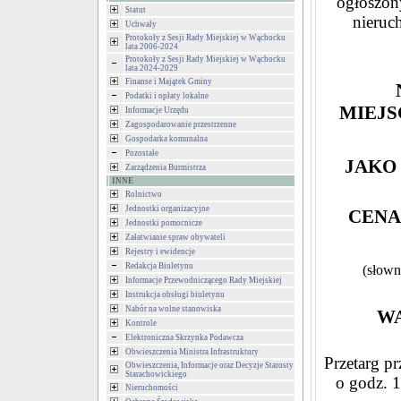
ogłoszony
Statut
nieruc
Uchwały
Protokoły z Sesji Rady Miejskiej w Wąchocku
lata 2006-2024
Protokoły z Sesji Rady Miejskiej w Wąchocku
lata 2024-2029
Finanse i Majątek Gminy
Podatki i opłaty lokalne
MIEJ
Informacje Urzędu
Zagospodarowanie przestrzenne
Gospodarka komunalna
Pozostałe
JAKO 
Zarządzenia Burmistrza
INNE
Rolnictwo
Jednostki organizacyjne
CENA
Jednostki pomocnicze
Załatwianie spraw obywateli
Rejestry i ewidencje
Redakcja Biuletynu
(słowni
Informacje Przewodniczącego Rady Miejskiej
Instrukcja obsługi biuletynu
Nabór na wolne stanowiska
WA
Kontrole
Elektroniczna Skrzynka Podawcza
Obwieszczenia Ministra Infrastruktury
Przetarg p
Obwieszczenia, Informacje oraz Decyzje Starosty
Starachowickiego
o godz. 
Nieruchomości