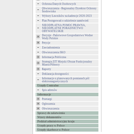
Ochrona Danych Osobowych
Obwieszczenia - Regionalny Dyrektor Ochrony
Środowiska
Wybory Ławników na kadencje 2020-2023
Plan Postępowań o udzielenie zamówień
NIEODPŁATNA POMOC PRAWNA,
NIEODPŁATNE PORADNICTWO
OBYWATELSKIE
Decyzje - Państwowe Gospodarstwo Wodne
Wody Polskie
Petycje
Zawiadomienia
Obwieszczenia SKO
Informacja Publiczna
Strategia ZIT Miejski Obszar Funkcjonalny
Miasta Północy
Raporty
Deklaracja dostępności
Informacje o planowanych pomiarach pól
elektromagnetycznych
Urzędy Centralne
Spis adresów
Informacje
Przetargi
Ogłoszenia
Obwieszczenia
Sprawy do załatwienia
Wzory dokumentów
Podział administracyjny kraju
Urzędy pracy w Polsce
Urzędy skarbowe w Polsce