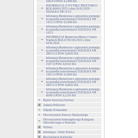
338/4 O POW. 0,1400 HA
INFORMACJA O WYNIKU PRZETARGU
BGK.6840.6.2025 z dnia 26.03.2026 -
DZIAŁKA NR 113/2
Informacja Burmistrza o ogłoszeniu przetargu
na sprzedaż nieruchomości DZIAŁKA NR
142/2 O POW. 0,1300 HA
Informacja Burmistrza o ogłoszeniu przetargu
na sprzedaż nieruchomości DZIAŁKA NR
142/3
INFORMACJA Burmistrza Miasta i Gminy
Wąchock BGK.6730.163.2025 z dnia
04.05.2026
Informacja Burmistrza o ogłoszeniu przetargu
na sprzedaż nieruchomości DZIAŁKA NR
289/12 O POW. 0,6032 HA
Informacja Burmistrza o ogłoszeniu przetargu
na sprzedaż nieruchomości DZIAŁKA NR
2107 O POW. 0,0162 HA
Informacja Burmistrza o ogłoszeniu przetargu
na sprzedaż nieruchomości DZIAŁKA NR
139/1 O POW. 0,1904 HA
Informacja Burmistrza o ogłoszeniu przetargu
na sprzedaż nieruchomości DZIAŁKA NR
289/12 O POW. 0,6032 HA
Informacja Burmistrza o ogłoszeniu przetargu
na sprzedaż nieruchomości DZIAŁKA NR
4049 O POW. 0,1245 HA
Rejestr Instytucji Kultury
Zadania Publiczne
Odpady Komunalne
Obwieszczenie Starosty Skarżyskiego
Obiweszczenie Samorządowego Kolegium
Odwoławczego w Kielcach
Wybory
Informacje - Wody Polskie
Rewitalizacja Wąchocka