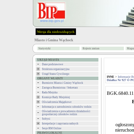
Wersja dla niedowidzących
Miasto i Gmina Wąchock
Statystyki
Rejestr zmian
Mapa 
URZĄD MIASTA
Dane podstawowe
Struktura organizacyjna
Urząd Stanu Cywilnego
INNE
>
Informacje B
ORGANY WŁADZY
Działka Nr 927 O P
Burmistrz Miasta i Gminy Wąchock
Zastępca Burmistrza / Sekretarz
BGK.6840.11
Rada Miejska
Komisje Rady Miejskiej
Oświadczenia Majątkowe
Informacja o zatrudnieniu członków rodzin
Oświadczenia o prowadzeniu działalności
gospodarczej członków rodzin
Sołtysi
Interpelacje i zapytania radnych
ogłoszony
Sesje RM Online
nierucho
PRAWO LOKALNE