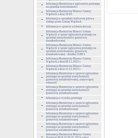
Informacja Burmistrza o ogłoszeniu przetargu
na sprzedaż nieruchomości
Informacja Burmistrza Miasta i Gminy
Wąchock z dnia 20.03.
Informacja o sprzedaży końcowej paliwa
stałego przez Gminę Wąchock
Informacja w sprawie wydania decyzji
Informacja Burmistrza Miasta i Gminy
Wąchock w spraie ogłoszenia przetargu na
sprzedaż nieruchomości gruntowej
niezabudowanej
Informacja Burmistrza Miasta i Gminy
Wąchock w spraie ogłoszenia przetargu na
sprzedaż nieruchomości gruntowej
niezabudowanej - działka 3188/1
Informacja Burmistrza Miasta i Gminy
Wąchock z dnia 06.11.2023 r.
Informacja Burmistrza Miasta i Gminy
Wąchock z dnia 12.12.2023 r.
Informacja Burmistrza w sprawie ogłoszenia
przetargu na sprzedaż nieruchomości
gruntowej niezabudowanej, stanowiącej
własność
Informacja Burmistrza w sprawie ogłoszenia
przetargu na sprzedaż nieruchomości
gruntowej niezabudowanej
Informacja o wyniku przetargu
Informacja Burmistrza w sprawie ogłoszenia
przetargu na sprzedaż nieruchomości
gruntowej niezabudowanej
Informacja Burmistrza w sprawie ogłoszenia
przetargu na sprzedaż nieruchomości
gruntowej niezabudowanej
Informacja Burmistrza w sprawie ogłoszenia
przetargu na sprzedaż nieruchomości
gruntowej niezabudowanej
Informacja Burmistrza Miasta i Gminy
Wąchock BGK.6730.47.2023 z dnia