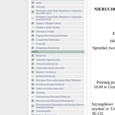
Statut
Uchwały
NIERUCH
Protokoły z Sesji Rady Miejskiej w Wąchocku
lata 2006-2024
Protokoły z Sesji Rady Miejskiej w Wąchocku
lata 2024-2029
Finanse i Majątek Gminy
Podatki i opłaty lokalne
Informacje Urzędu
Zagospodarowanie przestrzenne
Gospodarka komunalna
(sł
Pozostałe
Sprzedaż zwol
Zarządzenia Burmistrza
INNE
Rolnictwo
Jednostki organizacyjne
Jednostki pomocnicze
Załatwianie spraw obywateli
Rejestry i ewidencje
Redakcja Biuletynu
Informacje Przewodniczącego Rady Miejskiej
Przetarg p
Instrukcja obsługi biuletynu
10.00 w Urzę
Nabór na wolne stanowiska
Kontrole
Elektroniczna Skrzynka Podawcza
Obwieszczenia Ministra Infrastruktury
Szczegółowe
Obwieszczenia, Informacje oraz Decyzje Starosty
Starachowickiego
uzyskać w Urz
Nieruchomości
36-132.