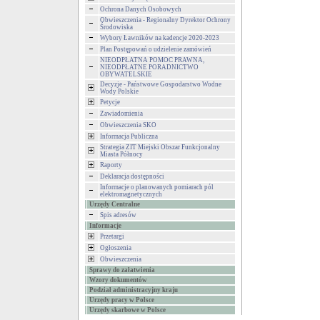
Ochrona Danych Osobowych
Obwieszczenia - Regionalny Dyrektor Ochrony
Środowiska
Wybory Ławników na kadencje 2020-2023
Plan Postępowań o udzielenie zamówień
NIEODPŁATNA POMOC PRAWNA,
NIEODPŁATNE PORADNICTWO
OBYWATELSKIE
Decyzje - Państwowe Gospodarstwo Wodne
Wody Polskie
Petycje
Zawiadomienia
Obwieszczenia SKO
Informacja Publiczna
Strategia ZIT Miejski Obszar Funkcjonalny
Miasta Północy
Raporty
Deklaracja dostępności
Informacje o planowanych pomiarach pól
elektromagnetycznych
Urzędy Centralne
Spis adresów
Informacje
Przetargi
Ogłoszenia
Obwieszczenia
Sprawy do załatwienia
Wzory dokumentów
Podział administracyjny kraju
Urzędy pracy w Polsce
Urzędy skarbowe w Polsce