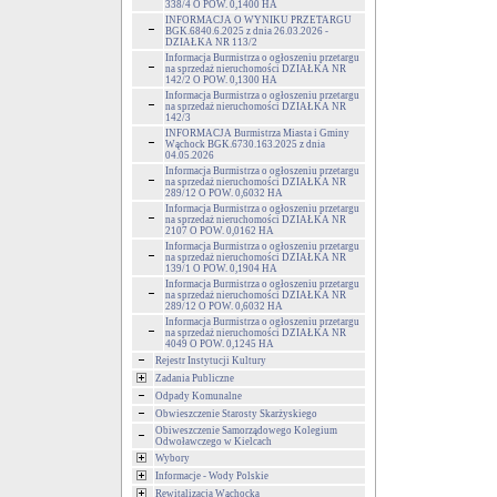
338/4 O POW. 0,1400 HA
INFORMACJA O WYNIKU PRZETARGU
BGK.6840.6.2025 z dnia 26.03.2026 -
DZIAŁKA NR 113/2
Informacja Burmistrza o ogłoszeniu przetargu
na sprzedaż nieruchomości DZIAŁKA NR
142/2 O POW. 0,1300 HA
Informacja Burmistrza o ogłoszeniu przetargu
na sprzedaż nieruchomości DZIAŁKA NR
142/3
INFORMACJA Burmistrza Miasta i Gminy
Wąchock BGK.6730.163.2025 z dnia
04.05.2026
Informacja Burmistrza o ogłoszeniu przetargu
na sprzedaż nieruchomości DZIAŁKA NR
289/12 O POW. 0,6032 HA
Informacja Burmistrza o ogłoszeniu przetargu
na sprzedaż nieruchomości DZIAŁKA NR
2107 O POW. 0,0162 HA
Informacja Burmistrza o ogłoszeniu przetargu
na sprzedaż nieruchomości DZIAŁKA NR
139/1 O POW. 0,1904 HA
Informacja Burmistrza o ogłoszeniu przetargu
na sprzedaż nieruchomości DZIAŁKA NR
289/12 O POW. 0,6032 HA
Informacja Burmistrza o ogłoszeniu przetargu
na sprzedaż nieruchomości DZIAŁKA NR
4049 O POW. 0,1245 HA
Rejestr Instytucji Kultury
Zadania Publiczne
Odpady Komunalne
Obwieszczenie Starosty Skarżyskiego
Obiweszczenie Samorządowego Kolegium
Odwoławczego w Kielcach
Wybory
Informacje - Wody Polskie
Rewitalizacja Wąchocka