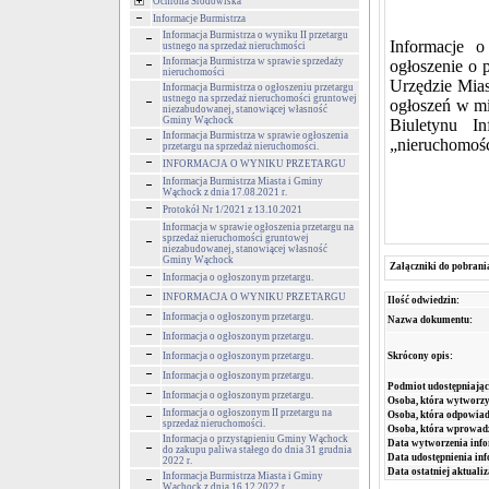
Ochrona Środowiska
Informacje Burmistrza
Informacja Burmistrza o wyniku II przetargu
Informacje o
ustnego na sprzedaż nieruchmości
Informacja Burmistrza w sprawie sprzedaży
ogłoszenie o 
nieruchomości
Urzędzie Mias
Informacja Burmistrza o ogłoszeniu przetargu
ustnego na sprzedaż nieruchomości gruntowej
ogłoszeń w mi
niezabudowanej, stanowiącej własność
Gminy Wąchock
Biuletynu I
Informacja Burmistrza w sprawie ogłoszenia
„nieruchomoś
przetargu na sprzedaż nieruchomości.
INFORMACJA O WYNIKU PRZETARGU
Informacja Burmistrza Miasta i Gminy
Wąchock z dnia 17.08.2021 r.
Protokół Nr 1/2021 z 13.10.2021
Informacja w sprawie ogłoszenia przetargu na
sprzedaż nieruchomości gruntowej
niezabudowanej, stanowiącej własność
Gminy Wąchock
Załączniki do pobrani
Informacja o ogłoszonym przetargu.
INFORMACJA O WYNIKU PRZETARGU
Ilość odwiedzin:
Informacja o ogłoszonym przetargu.
Nazwa dokumentu:
Informacja o ogłoszonym przetargu.
Skrócony opis:
Informacja o ogłoszonym przetargu.
Informacja o ogłoszonym przetargu.
Podmiot udostępniając
Informacja o ogłoszonym przetargu.
Osoba, która wytworzy
Informacja o ogłoszonym II przetargu na
Osoba, która odpowiada
sprzedaż nieruchomości.
Osoba, która wprowad
Informacja o przystąpieniu Gminy Wąchock
Data wytworzenia info
do zakupu paliwa stałego do dnia 31 grudnia
Data udostępnienia inf
2022 r.
Data ostatniej aktualiz
Informacja Burmistrza Miasta i Gminy
Wąchock z dnia 16.12.2022 r.