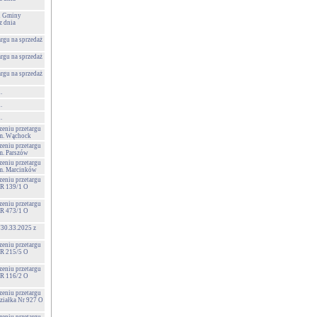
 i Gminy
 dnia
argu na sprzedaż
argu na sprzedaż
argu na sprzedaż
.
.
.
zeniu przetargu
 m. Wąchock
zeniu przetargu
m. Parszów
zeniu przetargu
 m. Marcinków
zeniu przetargu
NR 139/1 O
zeniu przetargu
NR 473/1 O
730.33.2025 z
zeniu przetargu
NR 215/5 O
zeniu przetargu
NR 116/2 O
zeniu przetargu
Działka Nr 927 O