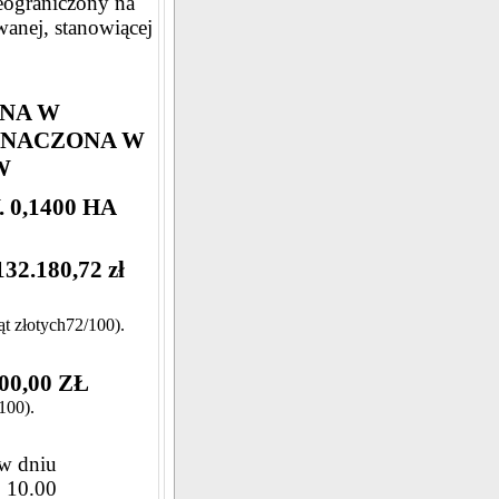
ieograniczony na
anej, stanowiącej
NA W
ZNACZONA W
W
 0,1400 HA
.180,72 zł
ąt złotych72/100).
0,00 ZŁ
100).
 w dniu
. 10.00