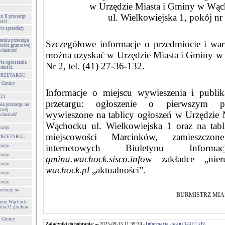
w Urzędzie Miasta i Gminy w Wąc
ul. Wielkowiejska 1, pokój nr 
u II przetargu
ości
wie sprzedaży
zeniu przetargu
Szczegółowe informacje o przedmiocie i wa
mości gruntowej
 własność
można uzyskać w Urzędzie Miasta i Gminy w
wie ogłoszenia
Nr 2, tel. (41) 27-36-132.
omości.
PRZETARGU
 i Gminy
Informacje o miejscu wywieszenia i publik
021
przetargu: ogłoszenie o pierwszym pr
ia przetargu na
towej
wywieszone na tablicy ogłoszeń w Urzędzie
 własność
Wąchocku ul. Wielkowiejska 1 oraz na tabl
targu.
miejscowości Marcinków, zamieszczo
PRZETARGU
internetowych Biuletynu Informac
targu.
targu.
gmina.wachock.sisco.info
w zakładce „nier
targu.
wachock.pl
„aktualności”.
targu.
targu.
zetargu na
BURMISTRZ MIA
Gminy Wąchock
nia 31 grudnia
 i Gminy
Załączniki do pobrania:
2025-09-15 11:39:30 -
Informacja - scan
(344.01 kB)