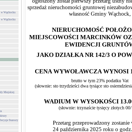
ogłoszony został pierwszy przetarg ustny n
sprzedaż nieruchomości gruntowej niezabudow
własność Gminy Wąchock,
ej w Wąchocku
ej w Wąchocku
NIERUCHOMOŚĆ POŁOŻO
MIEJSCOWOŚCI MARCINKÓW O
EWIDENCJI GRUNTÓ
JAKO DZIAŁKA NR 142/3 O POW.
CENA WYWOŁAWCZA WYNOSI 132
brutto w tym 23% podatku Vat
(słownie: sto trzydzieści dwa tysiące sto osiemdziesi
dy Miejskiej
WADIUM W WYSOKOŚCI 13.00
(słownie: trzynaście tysięcy złotych 00/
za
uktury
Decyzje Starosty
Przetarg przeprowadzony zostanie
24 października 2025 roku o godz