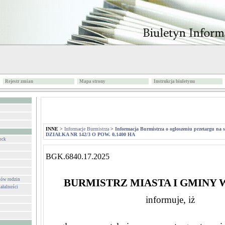
Rejestr zmian
Mapa strony
Instrukcja biuletynu
INNE
>
Informacje Burmistrza
>
Informacja Burmistrza o ogłoszeniu przetargu na 
DZIAŁKA NR 142/3 O POW. 0,1400 HA
ock
BGK.6840.17.2025
ków rodzin
BURMISTRZ MIASTA I GMINY
ałalności
informuje, iż