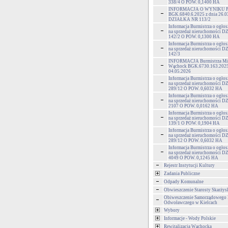
338/4 O POW. 0,1400 HA
INFORMACJA O WYNIKU 
BGK.6840.6.2025 z dnia 26.0
DZIAŁKA NR 113/2
Informacja Burmistrza o ogłos
na sprzedaż nieruchomości
142/2 O POW. 0,1300 HA
Informacja Burmistrza o ogłos
na sprzedaż nieruchomości
142/3
INFORMACJA Burmistrza Mia
Wąchock BGK.6730.163.2025 
04.05.2026
Informacja Burmistrza o ogłos
na sprzedaż nieruchomości
289/12 O POW. 0,6032 HA
Informacja Burmistrza o ogłos
na sprzedaż nieruchomości
2107 O POW. 0,0162 HA
Informacja Burmistrza o ogłos
na sprzedaż nieruchomości
139/1 O POW. 0,1904 HA
Informacja Burmistrza o ogłos
na sprzedaż nieruchomości
289/12 O POW. 0,6032 HA
Informacja Burmistrza o ogłos
na sprzedaż nieruchomości
4049 O POW. 0,1245 HA
Rejestr Instytucji Kultury
Zadania Publiczne
Odpady Komunalne
Obwieszczenie Starosty Skarżys
Obiweszczenie Samorządowego
Odwoławczego w Kielcach
Wybory
Informacje - Wody Polskie
Rewitalizacja Wąchocka