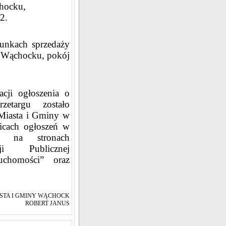
hocku,
2.
runkach sprzedaży
 Wąchocku, pokój
acji ogłoszenia o
zetargu zostało
 Miasta i Gminy w
icach ogłoszeń w
ne na stronach
ji Publicznej
uchomości” oraz
STA I GMINY WĄCHOCK
ROBERT JANUS