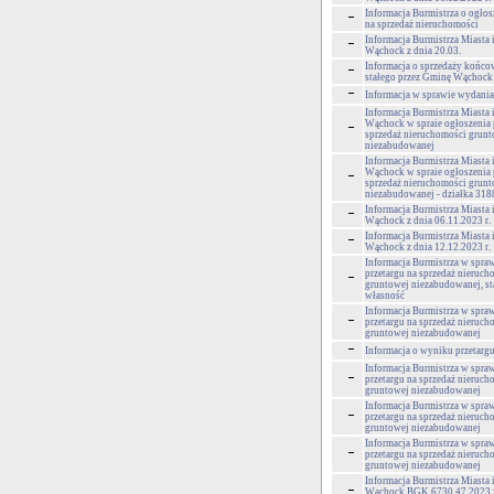
Informacja Burmistrza o ogłos
na sprzedaż nieruchomości
Informacja Burmistrza Miasta
Wąchock z dnia 20.03.
Informacja o sprzedaży końco
stałego przez Gminę Wąchock
Informacja w sprawie wydania
Informacja Burmistrza Miasta
Wąchock w spraie ogłoszenia 
sprzedaż nieruchomości grun
niezabudowanej
Informacja Burmistrza Miasta
Wąchock w spraie ogłoszenia 
sprzedaż nieruchomości grun
niezabudowanej - działka 318
Informacja Burmistrza Miasta
Wąchock z dnia 06.11.2023 r.
Informacja Burmistrza Miasta
Wąchock z dnia 12.12.2023 r.
Informacja Burmistrza w spra
przetargu na sprzedaż nieruch
gruntowej niezabudowanej, s
własność
Informacja Burmistrza w spra
przetargu na sprzedaż nieruch
gruntowej niezabudowanej
Informacja o wyniku przetarg
Informacja Burmistrza w spra
przetargu na sprzedaż nieruch
gruntowej niezabudowanej
Informacja Burmistrza w spra
przetargu na sprzedaż nieruch
gruntowej niezabudowanej
Informacja Burmistrza w spra
przetargu na sprzedaż nieruch
gruntowej niezabudowanej
Informacja Burmistrza Miasta
Wąchock BGK.6730.47.2023 z