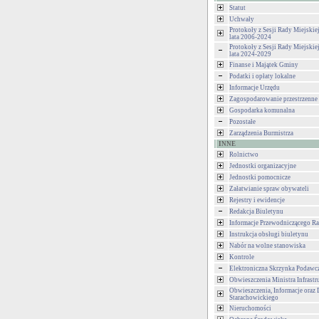
Statut
Uchwały
Protokoły z Sesji Rady Miejski
lata 2006-2024
Protokoły z Sesji Rady Miejski
lata 2024-2029
Finanse i Majątek Gminy
Podatki i opłaty lokalne
Informacje Urzędu
Zagospodarowanie przestrzenne
Gospodarka komunalna
Pozostałe
Zarządzenia Burmistrza
INNE
Rolnictwo
Jednostki organizacyjne
Jednostki pomocnicze
Załatwianie spraw obywateli
Rejestry i ewidencje
Redakcja Biuletynu
Informacje Przewodniczącego Ra
Instrukcja obsługi biuletynu
Nabór na wolne stanowiska
Kontrole
Elektroniczna Skrzynka Podawc
Obwieszczenia Ministra Infrastr
Obwieszczenia, Informacje oraz 
Starachowickiego
Nieruchomości