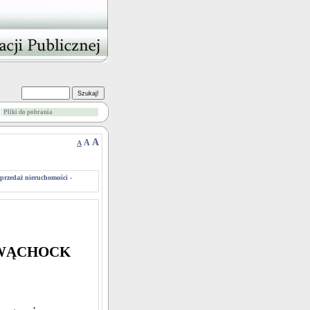
Pliki do pobrania
A
A
A
sprzedaż nieruchomości -
 WĄCHOCK