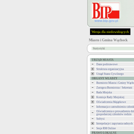
Wersja dla niedowidzących
Miasto i Gmina Wąchock
Statystyki
URZĄD MIASTA
Dane podstawowe
Struktura organizacyjna
Urząd Stanu Cywilnego
ORGANY WŁADZY
Burmistrz Miasta i Gminy Wąch
Zastępca Burmistrza / Sekretarz
Rada Miejska
Komisje Rady Miejskiej
Oświadczenia Majątkowe
Informacja o zatrudnieniu człon
Oświadczenia o prowadzeniu dzi
gospodarczej członków rodzin
Sołtysi
Interpelacje i zapytania radnych
Sesje RM Online
PRAWO LOKALNE