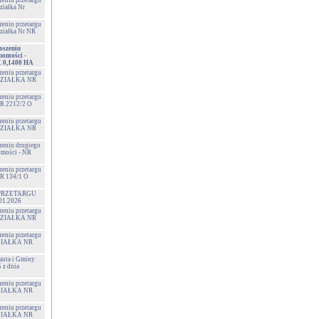
zeniu przetargu
ziałka Nr
zeniu przetargu
Działka Nr NR
oszeniu
homości -
 0,1400 HA
zeniu przetargu
- DZIAŁKA NR
zeniu przetargu
NR 2212/2 O
zeniu przetargu
- DZIAŁKA NR
szeniu drugiego
omości - NR
zeniu przetargu
NR 134/1 O
PRZETARGU
01.2026
zeniu przetargu
- DZIAŁKA NR
zeniu przetargu
 DZIAŁKA NR
sta i Gminy
z dnia
zeniu przetargu
 DZIAŁKA NR
zeniu przetargu
 DZIAŁKA NR