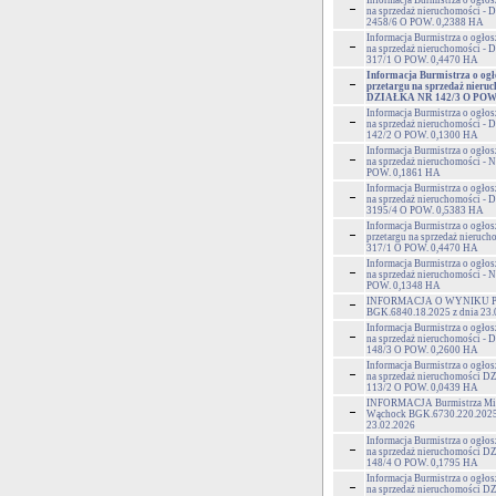
Informacja Burmistrza o ogłos
na sprzedaż nieruchomości - D
2458/6 O POW. 0,2388 HA
Informacja Burmistrza o ogłos
na sprzedaż nieruchomości - 
317/1 O POW. 0,4470 HA
Informacja Burmistrza o ogł
przetargu na sprzedaż nieruc
DZIAŁKA NR 142/3 O POW.
Informacja Burmistrza o ogłos
na sprzedaż nieruchomości 
142/2 O POW. 0,1300 HA
Informacja Burmistrza o ogłos
na sprzedaż nieruchomości - 
POW. 0,1861 HA
Informacja Burmistrza o ogłos
na sprzedaż nieruchomości 
3195/4 O POW. 0,5383 HA
Informacja Burmistrza o ogło
przetargu na sprzedaż nieruch
317/1 O POW. 0,4470 HA
Informacja Burmistrza o ogłos
na sprzedaż nieruchomości - 
POW. 0,1348 HA
INFORMACJA O WYNIKU 
BGK.6840.18.2025 z dnia 23.
Informacja Burmistrza o ogłos
na sprzedaż nieruchomości 
148/3 O POW. 0,2600 HA
Informacja Burmistrza o ogłos
na sprzedaż nieruchomości
113/2 O POW. 0,0439 HA
INFORMACJA Burmistrza Mia
Wąchock BGK.6730.220.2025 
23.02.2026
Informacja Burmistrza o ogłos
na sprzedaż nieruchomości
148/4 O POW. 0,1795 HA
Informacja Burmistrza o ogłos
na sprzedaż nieruchomości