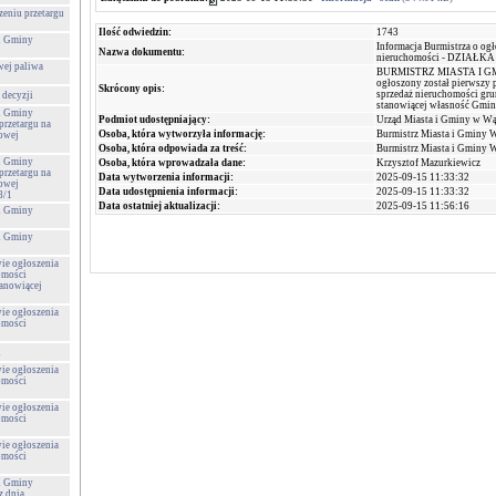
zeniu przetargu
Ilość odwiedzin:
1743
 i Gminy
Informacja Burmistrza o ogł
Nazwa dokumentu:
nieruchomości - DZIAŁKA
wej paliwa
BURMISTRZ MIASTA I GM
ogłoszony został pierwszy 
Skrócony opis:
sprzedaż nieruchomości gr
 decyzji
stanowiącej własność G
 i Gminy
Podmiot udostępniający:
Urząd Miasta i Gminy w W
przetargu na
Osoba, która wytworzyła informację:
Burmistrz Miasta i Gminy 
towej
Osoba, która odpowiada za treść:
Burmistrz Miasta i Gminy 
 i Gminy
Osoba, która wprowadzała dane:
Krzysztof Mazurkiewicz
przetargu na
Data wytworzenia informacji:
2025-09-15 11:33:32
towej
Data udostępnienia informacji:
2025-09-15 11:33:32
8/1
Data ostatniej aktualizacji:
2025-09-15 11:56:16
 i Gminy
 i Gminy
wie ogłoszenia
omości
tanowiącej
wie ogłoszenia
omości
u
wie ogłoszenia
omości
wie ogłoszenia
omości
wie ogłoszenia
omości
 i Gminy
 dnia