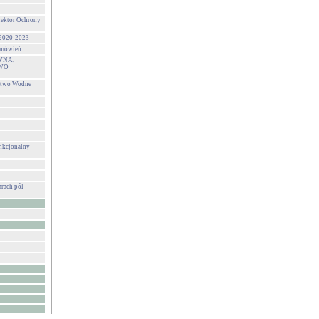
rektor Ochrony
 2020-2023
zamówień
WNA,
WO
stwo Wodne
unkcjonalny
rach pól