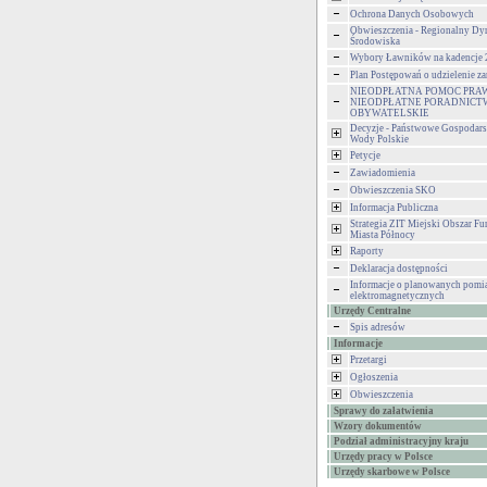
Ochrona Danych Osobowych
Obwieszczenia - Regionalny Dy
Środowiska
Wybory Ławników na kadencje
Plan Postępowań o udzielenie 
NIEODPŁATNA POMOC PRA
NIEODPŁATNE PORADNICT
OBYWATELSKIE
Decyzje - Państwowe Gospodar
Wody Polskie
Petycje
Zawiadomienia
Obwieszczenia SKO
Informacja Publiczna
Strategia ZIT Miejski Obszar F
Miasta Północy
Raporty
Deklaracja dostępności
Informacje o planowanych pomia
elektromagnetycznych
Urzędy Centralne
Spis adresów
Informacje
Przetargi
Ogłoszenia
Obwieszczenia
Sprawy do załatwienia
Wzory dokumentów
Podział administracyjny kraju
Urzędy pracy w Polsce
Urzędy skarbowe w Polsce