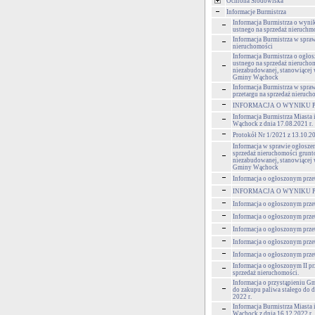
Ochrona Środowiska
Informacje Burmistrza
Informacja Burmistrza o wynik
ustnego na sprzedaż nieruchm
Informacja Burmistrza w spra
nieruchomości
Informacja Burmistrza o ogłos
ustnego na sprzedaż nierucho
niezabudowanej, stanowiącej
Gminy Wąchock
Informacja Burmistrza w spra
przetargu na sprzedaż nieruch
INFORMACJA O WYNIKU 
Informacja Burmistrza Miasta
Wąchock z dnia 17.08.2021 r.
Protokół Nr 1/2021 z 13.10.2
Informacja w sprawie ogłoszen
sprzedaż nieruchomości grun
niezabudowanej, stanowiącej
Gminy Wąchock
Informacja o ogłoszonym prze
INFORMACJA O WYNIKU 
Informacja o ogłoszonym prze
Informacja o ogłoszonym prze
Informacja o ogłoszonym prze
Informacja o ogłoszonym prze
Informacja o ogłoszonym prze
Informacja o ogłoszonym II pr
sprzedaż nieruchomości.
Informacja o przystąpieniu 
do zakupu paliwa stałego do d
2022 r.
Informacja Burmistrza Miasta
Wąchock z dnia 16.12.2022 r.