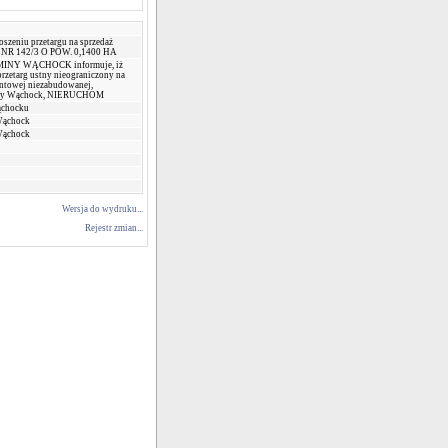
oszeniu przetargu na sprzedaż
 NR 142/3 O POW. 0,1400 HA
INY WĄCHOCK informuje, iż
przetarg ustny nieograniczony na
untowej niezabudowanej,
miny Wąchock, NIERUCHOM
ąchocku
Wąchock
Wąchock
Wersja do wydruku...
Rejestr zmian...