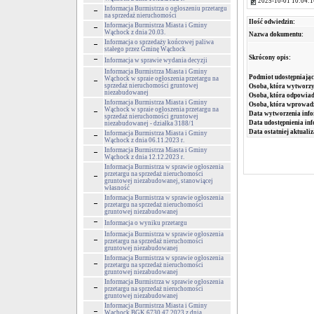
2025-10-01 10:04:1
Informacja Burmistrza o ogłoszeniu przetargu
na sprzedaż nieruchomości
Ilość odwiedzin:
Informacja Burmistrza Miasta i Gminy
Wąchock z dnia 20.03.
Nazwa dokumentu:
Informacja o sprzedaży końcowej paliwa
stałego przez Gminę Wąchock
Skrócony opis:
Informacja w sprawie wydania decyzji
Informacja Burmistrza Miasta i Gminy
Podmiot udostępniając
Wąchock w spraie ogłoszenia przetargu na
sprzedaż nieruchomości gruntowej
Osoba, która wytworzy
niezabudowanej
Osoba, która odpowiada
Informacja Burmistrza Miasta i Gminy
Osoba, która wprowad
Wąchock w spraie ogłoszenia przetargu na
Data wytworzenia info
sprzedaż nieruchomości gruntowej
Data udostępnienia inf
niezabudowanej - działka 3188/1
Data ostatniej aktualiz
Informacja Burmistrza Miasta i Gminy
Wąchock z dnia 06.11.2023 r.
Informacja Burmistrza Miasta i Gminy
Wąchock z dnia 12.12.2023 r.
Informacja Burmistrza w sprawie ogłoszenia
przetargu na sprzedaż nieruchomości
gruntowej niezabudowanej, stanowiącej
własność
Informacja Burmistrza w sprawie ogłoszenia
przetargu na sprzedaż nieruchomości
gruntowej niezabudowanej
Informacja o wyniku przetargu
Informacja Burmistrza w sprawie ogłoszenia
przetargu na sprzedaż nieruchomości
gruntowej niezabudowanej
Informacja Burmistrza w sprawie ogłoszenia
przetargu na sprzedaż nieruchomości
gruntowej niezabudowanej
Informacja Burmistrza w sprawie ogłoszenia
przetargu na sprzedaż nieruchomości
gruntowej niezabudowanej
Informacja Burmistrza Miasta i Gminy
Wąchock BGK.6730.47.2023 z dnia