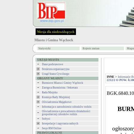
Wersja dla niedowidzących
Miasto i Gmina Wąchock
Statystyki
Rejestr zmian
Mapa 
URZĄD MIASTA
Dane podstawowe
Struktura organizacyjna
Urząd Stanu Cywilnego
INNE
>
Informacje B
ORGANY WŁADZY
2212/2 O POW. 0,1
Burmistrz Miasta i Gminy Wąchock
Zastępca Burmistrza / Sekretarz
BGK.6840.10
Rada Miejska
Komisje Rady Miejskiej
Oświadczenia Majątkowe
Informacja o zatrudnieniu członków rodzin
BURM
Oświadczenia o prowadzeniu działalności
gospodarczej członków rodzin
Sołtysi
Interpelacje i zapytania radnych
ogłoszony
Sesje RM Online
PRAWO LOKALNE