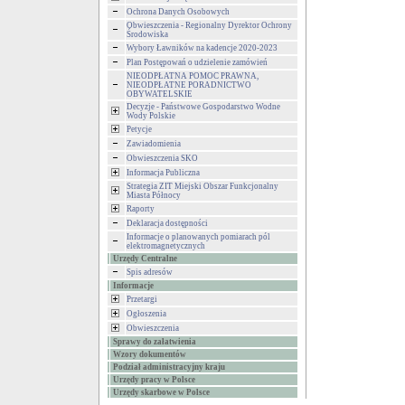
Ochrona Danych Osobowych
Obwieszczenia - Regionalny Dyrektor Ochrony
Środowiska
Wybory Ławników na kadencje 2020-2023
Plan Postępowań o udzielenie zamówień
NIEODPŁATNA POMOC PRAWNA,
NIEODPŁATNE PORADNICTWO
OBYWATELSKIE
Decyzje - Państwowe Gospodarstwo Wodne
Wody Polskie
Petycje
Zawiadomienia
Obwieszczenia SKO
Informacja Publiczna
Strategia ZIT Miejski Obszar Funkcjonalny
Miasta Północy
Raporty
Deklaracja dostępności
Informacje o planowanych pomiarach pól
elektromagnetycznych
Urzędy Centralne
Spis adresów
Informacje
Przetargi
Ogłoszenia
Obwieszczenia
Sprawy do załatwienia
Wzory dokumentów
Podział administracyjny kraju
Urzędy pracy w Polsce
Urzędy skarbowe w Polsce