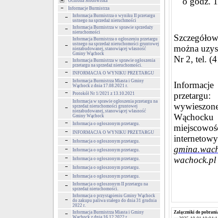
o godz. 
Ochrona Środowiska
Informacje Burmistrza
Informacja Burmistrza o wyniku II przetargu
ustnego na sprzedaż nieruchmości
Informacja Burmistrza w sprawie sprzedaży
nieruchomości
Szczegółow
Informacja Burmistrza o ogłoszeniu przetargu
ustnego na sprzedaż nieruchomości gruntowej
można uzys
niezabudowanej, stanowiącej własność
Gminy Wąchock
Nr 2, tel. (
Informacja Burmistrza w sprawie ogłoszenia
przetargu na sprzedaż nieruchomości.
INFORMACJA O WYNIKU PRZETARGU
Informacja Burmistrza Miasta i Gminy
Informacje
Wąchock z dnia 17.08.2021 r.
przetargu
Protokół Nr 1/2021 z 13.10.2021
Informacja w sprawie ogłoszenia przetargu na
wywieszone
sprzedaż nieruchomości gruntowej
niezabudowanej, stanowiącej własność
Wąchocku u
Gminy Wąchock
Informacja o ogłoszonym przetargu.
miejscow
INFORMACJA O WYNIKU PRZETARGU
internet
Informacja o ogłoszonym przetargu.
gmina.wacho
Informacja o ogłoszonym przetargu.
wachock.p
Informacja o ogłoszonym przetargu.
Informacja o ogłoszonym przetargu.
Informacja o ogłoszonym przetargu.
Informacja o ogłoszonym II przetargu na
sprzedaż nieruchomości.
Informacja o przystąpieniu Gminy Wąchock
do zakupu paliwa stałego do dnia 31 grudnia
2022 r.
Informacja Burmistrza Miasta i Gminy
Załączniki do pobrani
Wąchock z dnia 16.12.2022 r.