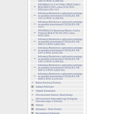
338/4 O POW. 0,1400 HA
INFORMACJA O WYNIKU PRZETARGU
BGK.6840.6.2025 z dnia 26.03.2026 -
DZIAŁKA NR 113/2
Informacja Burmistrza o ogłoszeniu przetargu
na sprzedaż nieruchomości DZIAŁKA NR
142/2 O POW. 0,1300 HA
Informacja Burmistrza o ogłoszeniu przetargu
na sprzedaż nieruchomości DZIAŁKA NR
142/3
INFORMACJA Burmistrza Miasta i Gminy
Wąchock BGK.6730.163.2025 z dnia
04.05.2026
Informacja Burmistrza o ogłoszeniu przetargu
na sprzedaż nieruchomości DZIAŁKA NR
289/12 O POW. 0,6032 HA
Informacja Burmistrza o ogłoszeniu przetargu
na sprzedaż nieruchomości DZIAŁKA NR
2107 O POW. 0,0162 HA
Informacja Burmistrza o ogłoszeniu przetargu
na sprzedaż nieruchomości DZIAŁKA NR
139/1 O POW. 0,1904 HA
Informacja Burmistrza o ogłoszeniu przetargu
na sprzedaż nieruchomości DZIAŁKA NR
289/12 O POW. 0,6032 HA
Informacja Burmistrza o ogłoszeniu przetargu
na sprzedaż nieruchomości DZIAŁKA NR
4049 O POW. 0,1245 HA
Rejestr Instytucji Kultury
Zadania Publiczne
Odpady Komunalne
Obwieszczenie Starosty Skarżyskiego
Obiweszczenie Samorządowego Kolegium
Odwoławczego w Kielcach
Wybory
Informacje - Wody Polskie
Rewitalizacja Wąchocka