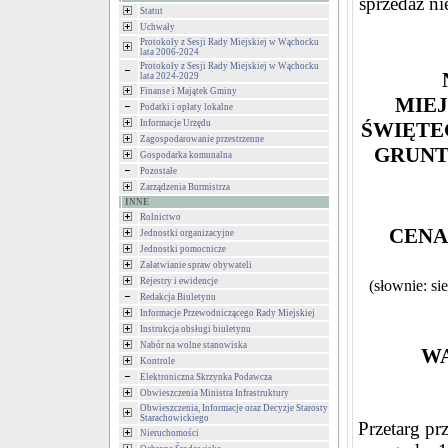
sprzedaż n
Statut
Uchwały
Protokoły z Sesji Rady Miejskiej w Wąchocku
lata 2006-2024
Protokoły z Sesji Rady Miejskiej w Wąchocku
lata 2024-2029
Finanse i Majątek Gminy
MIE
Podatki i opłaty lokalne
Informacje Urzędu
ŚWIĘTE
Zagospodarowanie przestrzenne
GRUN
Gospodarka komunalna
Pozostałe
Zarządzenia Burmistrza
INNE
Rolnictwo
CENA
Jednostki organizacyjne
Jednostki pomocnicze
Załatwianie spraw obywateli
Rejestry i ewidencje
(słownie: si
Redakcja Biuletynu
Informacje Przewodniczącego Rady Miejskiej
Instrukcja obsługi biuletynu
Nabór na wolne stanowiska
WA
Kontrole
Elektroniczna Skrzynka Podawcza
Obwieszczenia Ministra Infrastruktury
Obwieszczenia, Informacje oraz Decyzje Starosty
Starachowickiego
Przetarg pr
Nieruchomości