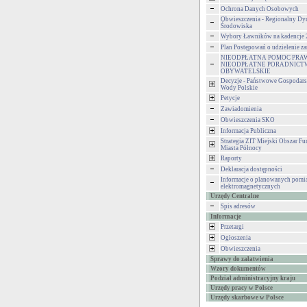
Ochrona Danych Osobowych
Obwieszczenia - Regionalny Dy
Środowiska
Wybory Ławników na kadencje
Plan Postępowań o udzielenie 
NIEODPŁATNA POMOC PRA
NIEODPŁATNE PORADNICT
OBYWATELSKIE
Decyzje - Państwowe Gospodar
Wody Polskie
Petycje
Zawiadomienia
Obwieszczenia SKO
Informacja Publiczna
Strategia ZIT Miejski Obszar F
Miasta Północy
Raporty
Deklaracja dostępności
Informacje o planowanych pomia
elektromagnetycznych
Urzędy Centralne
Spis adresów
Informacje
Przetargi
Ogłoszenia
Obwieszczenia
Sprawy do załatwienia
Wzory dokumentów
Podział administracyjny kraju
Urzędy pracy w Polsce
Urzędy skarbowe w Polsce