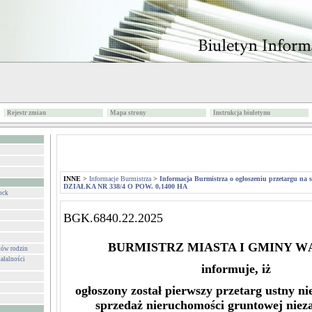
Rejestr zmian
Mapa strony
Instrukcja biuletynu
INNE
>
Informacje Burmistrza
>
Informacja Burmistrza o ogłoszeniu przetargu na 
DZIAŁKA NR 338/4 O POW. 0,1400 HA
ock
BGK.6840.22.2025
BURMISTRZ MIASTA I GMINY 
ków rodzin
ałalności
informuje, iż
ogłoszony został pierwszy przetarg ustny n
sprzedaż nieruchomości gruntowej niez