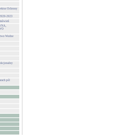
rektor Ochrony
 2020-2023
zamówień
WNA,
WO
stwo Wodne
unkcjonalny
rach pól