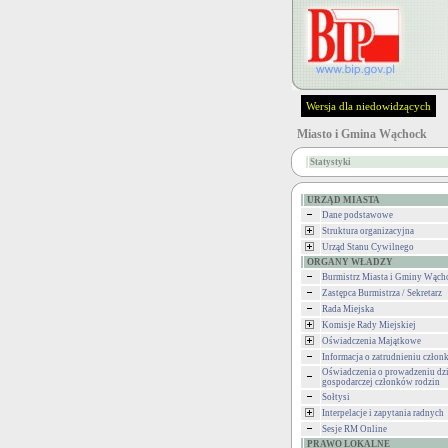
Wersja dla niedowidzących
Miasto i Gmina Wąchock
Statystyki
URZĄD MIASTA
Dane podstawowe
Struktura organizacyjna
Urząd Stanu Cywilnego
ORGANY WŁADZY
Burmistrz Miasta i Gminy Wąch
Zastępca Burmistrza / Sekretarz
Rada Miejska
Komisje Rady Miejskiej
Oświadczenia Majątkowe
Informacja o zatrudnieniu człon
Oświadczenia o prowadzeniu dzi
gospodarczej członków rodzin
Sołtysi
Interpelacje i zapytania radnych
Sesje RM Online
PRAWO LOKALNE