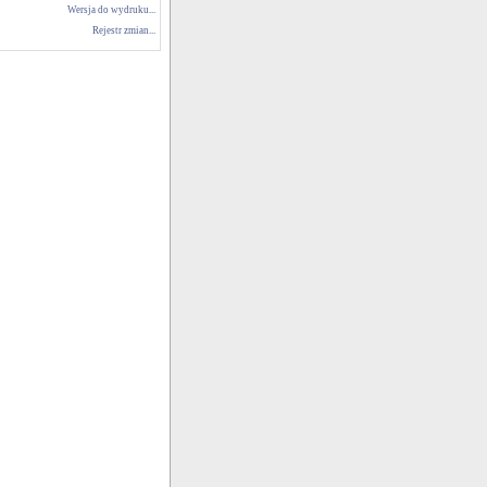
Wersja do wydruku...
Rejestr zmian...