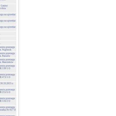
 i Gminy
 dnia
argu na sprzedaż
argu na sprzedaż
argu na sprzedaż
.
.
.
zeniu przetargu
 m. Wąchock
zeniu przetargu
m. Parszów
zeniu przetargu
 m. Marcinków
zeniu przetargu
NR 139/1 O
zeniu przetargu
NR 473/1 O
730.33.2025 z
zeniu przetargu
NR 215/5 O
zeniu przetargu
NR 116/2 O
zeniu przetargu
Działka Nr 927 O