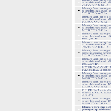
Informacja Burmistrza o ogłos
na sprzedaż nieruchomości - D
2458/6 O POW. 0,2388 HA
Informacja Burmistrza o ogłos
na sprzedaż nieruchomości - 
317/1 O POW. 0,4470 HA
Informacja Burmistrza o ogłos
na sprzedaż nieruchomości 
142/3 O POW. 0,1400 HA
Informacja Burmistrza o ogłos
na sprzedaż nieruchomości 
142/2 O POW. 0,1300 HA
Informacja Burmistrza o ogłos
na sprzedaż nieruchomości - 
POW. 0,1861 HA
Informacja Burmistrza o ogłos
na sprzedaż nieruchomości 
3195/4 O POW. 0,5383 HA
Informacja Burmistrza o ogło
przetargu na sprzedaż nieruch
317/1 O POW. 0,4470 HA
Informacja Burmistrza o ogłos
na sprzedaż nieruchomości - 
POW. 0,1348 HA
INFORMACJA O WYNIKU 
BGK.6840.18.2025 z dnia 23.
Informacja Burmistrza o ogłos
na sprzedaż nieruchomości 
148/3 O POW. 0,2600 HA
Informacja Burmistrza o ogłos
na sprzedaż nieruchomości
113/2 O POW. 0,0439 HA
INFORMACJA Burmistrza Mia
Wąchock BGK.6730.220.2025 
23.02.2026
Informacja Burmistrza o ogłos
na sprzedaż nieruchomości
148/4 O POW. 0,1795 HA
Informacja Burmistrza o ogł
przetargu na sprzedaż nieru