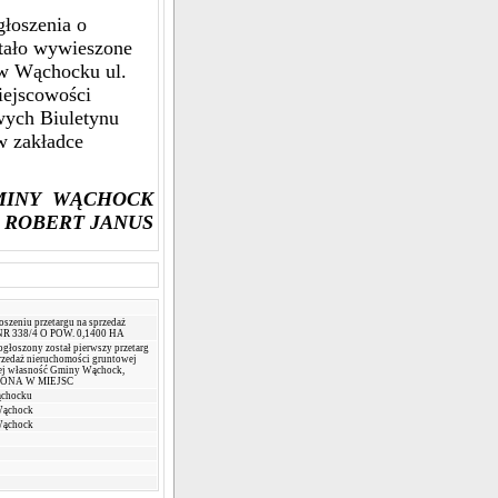
głoszenia o
stało wywieszone
 w Wąchocku ul.
iejscowości
wych Biuletynu
w zakładce
GMINY WĄCHOCK
ROBERT JANUS
oszeniu przetargu na sprzedaż
R 338/4 O POW. 0,1400 HA
głoszony został pierwszy przetarg
rzedaż nieruchomości gruntowej
ej własność Gminy Wąchock,
ONA W MIEJSC
ąchocku
Wąchock
Wąchock