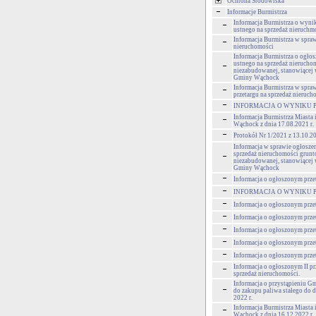
Ochrona Środowiska
Informacje Burmistrza
Informacja Burmistrza o wynik
ustnego na sprzedaż nieruchm
Informacja Burmistrza w spra
nieruchomości
Informacja Burmistrza o ogłos
ustnego na sprzedaż nierucho
niezabudowanej, stanowiącej
Gminy Wąchock
Informacja Burmistrza w spra
przetargu na sprzedaż nieruch
INFORMACJA O WYNIKU 
Informacja Burmistrza Miasta
Wąchock z dnia 17.08.2021 r.
Protokół Nr 1/2021 z 13.10.2
Informacja w sprawie ogłoszen
sprzedaż nieruchomości grun
niezabudowanej, stanowiącej
Gminy Wąchock
Informacja o ogłoszonym prze
INFORMACJA O WYNIKU 
Informacja o ogłoszonym prze
Informacja o ogłoszonym prze
Informacja o ogłoszonym prze
Informacja o ogłoszonym prze
Informacja o ogłoszonym prze
Informacja o ogłoszonym II pr
sprzedaż nieruchomości.
Informacja o przystąpieniu 
do zakupu paliwa stałego do d
2022 r.
Informacja Burmistrza Miasta
Wąchock z dnia 16.12.2022 r.