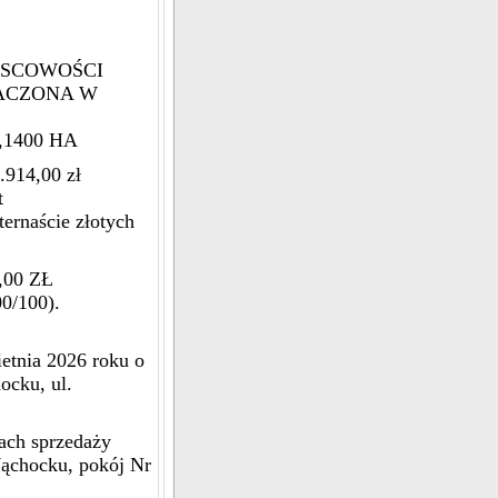
JSCOWOŚCI
ACZONA W
,1400 HA
14,00 zł
t
ternaście złotych
00 ZŁ
00/100).
etnia 2026 roku o
ocku, ul.
ach sprzedaży
ąchocku, pokój Nr