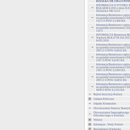
DZIAŁKA NR 338/4 O POW.
INFORMACJA O WYNIKU 
BGK.6840.6.2025 z dnia 26.0
DZIAŁKA NR 113/2
Informacja Burmistrza o ogłos
na sprzedaż nieruchomości
142/2 O POW. 0,1300 HA
Informacja Burmistrza o ogłos
na sprzedaż nieruchomości
142/3
INFORMACJA Burmistrza Mia
Wąchock BGK.6730.163.2025 
04.05.2026
Informacja Burmistrza o ogłos
na sprzedaż nieruchomości
289/12 O POW. 0,6032 HA
Informacja Burmistrza o ogłos
na sprzedaż nieruchomości
2107 O POW. 0,0162 HA
Informacja Burmistrza o ogłos
na sprzedaż nieruchomości
139/1 O POW. 0,1904 HA
Informacja Burmistrza o ogłos
na sprzedaż nieruchomości
289/12 O POW. 0,6032 HA
Informacja Burmistrza o ogłos
na sprzedaż nieruchomości
4049 O POW. 0,1245 HA
Rejestr Instytucji Kultury
Zadania Publiczne
Odpady Komunalne
Obwieszczenie Starosty Skarżys
Obiweszczenie Samorządowego
Odwoławczego w Kielcach
Wybory
Informacje - Wody Polskie
Rewitalizacja Wąchocka