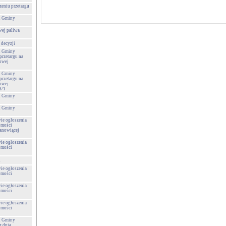
zeniu przetargu
 i Gminy
wej paliwa
 decyzji
 i Gminy
przetargu na
towej
 i Gminy
przetargu na
towej
8/1
 i Gminy
 i Gminy
wie ogłoszenia
omości
tanowiącej
wie ogłoszenia
omości
u
wie ogłoszenia
omości
wie ogłoszenia
omości
wie ogłoszenia
omości
 i Gminy
 dnia