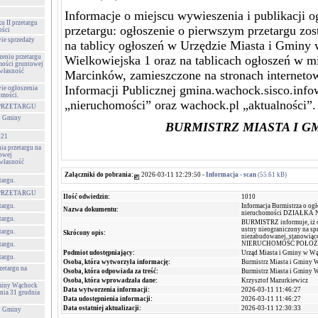
Informacje o miejscu wywieszenia i publikacji o
u II przetargu
przetargu: ogłoszenie o pierwszym przetargu zo
ości
wie sprzedaży
na tablicy ogłoszeń w Urzędzie Miasta i Gminy
zeniu przetargu
Wielkowiejska 1 oraz na tablicach ogłoszeń w m
mości gruntowej
 własność
Marcinków, zamieszczone na stronach interneto
Informacji Publicznej gmina.wachock.sisco.info
wie ogłoszenia
omości.
„nieruchomości” oraz wachock.pl „aktualności”.
PRZETARGU
 i Gminy
BURMISTRZ MIASTA I 
021
ia przetargu na
towej
 własność
Załączniki do pobrania:
2026-03-11 12:29:50 -
Informacja - scan
(55.61 kB)
targu.
PRZETARGU
Ilość odwiedzin:
1010
Informacja Burmistrza o ogł
targu.
Nazwa dokumentu:
nieruchomości DZIAŁKA N
targu.
BURMISTRZ informuje, iż o
ustny nieograniczony na sp
targu.
Skrócony opis:
niezabudowanej, stanowiąc
NIERUCHOMOŚĆ POŁOŻ
targu.
Podmiot udostępniający:
Urząd Miasta i Gminy w W
targu.
Osoba, która wytworzyła informację:
Burmistrz Miasta i Gminy 
zetargu na
Osoba, która odpowiada za treść:
Burmistrz Miasta i Gminy 
Osoba, która wprowadzała dane:
Krzysztof Mazurkiewicz
Gminy Wąchock
Data wytworzenia informacji:
2026-03-11 11:46:27
nia 31 grudnia
Data udostępnienia informacji:
2026-03-11 11:46:27
Data ostatniej aktualizacji:
2026-03-11 12:30:33
 i Gminy