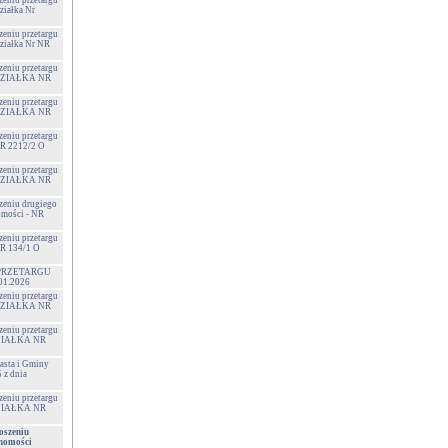
zeniu przetargu
ziałka Nr
zeniu przetargu
Działka Nr NR
zeniu przetargu
- DZIAŁKA NR
zeniu przetargu
- DZIAŁKA NR
zeniu przetargu
NR 2212/2 O
zeniu przetargu
- DZIAŁKA NR
szeniu drugiego
omości - NR
zeniu przetargu
NR 134/1 O
PRZETARGU
01.2026
zeniu przetargu
- DZIAŁKA NR
zeniu przetargu
 DZIAŁKA NR
sta i Gminy
z dnia
zeniu przetargu
 DZIAŁKA NR
oszeniu
chomości