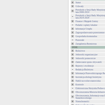
Statut
Uchwały
Protokoły z Sesji Rady Miejski
lata 2006-2024
Protokoły z Sesji Rady Miejski
lata 2024-2029
Finanse i Majątek Gminy
Podatki i opłaty lokalne
Informacje Urzędu
Zagospodarowanie przestrzenne
Gospodarka komunalna
Pozostałe
Zarządzenia Burmistrza
INNE
Rolnictwo
Jednostki organizacyjne
Jednostki pomocnicze
Załatwianie spraw obywateli
Rejestry i ewidencje
Redakcja Biuletynu
Informacje Przewodniczącego Ra
Instrukcja obsługi biuletynu
Nabór na wolne stanowiska
Kontrole
Elektroniczna Skrzynka Podawc
Obwieszczenia Ministra Infrastr
Obwieszczenia, Informacje oraz 
Starachowickiego
Nieruchomości