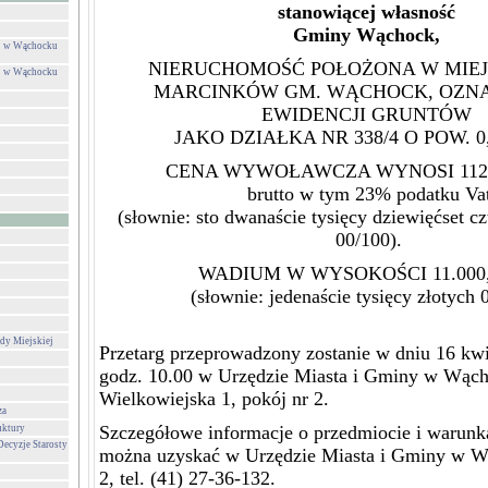
stanowiącej własność
Gminy Wąchock,
ej w Wąchocku
NIERUCHOMOŚĆ POŁOŻONA W MIE
ej w Wąchocku
MARCINKÓW GM. WĄCHOCK, OZN
EWIDENCJI GRUNTÓW
JAKO DZIAŁKA NR 338/4 O POW. 0
CENA WYWOŁAWCZA WYNOSI 112.9
brutto w tym 23% podatku Va
(słownie: sto dwanaście tysięcy dziewięćset cz
00/100).
WADIUM W WYSOKOŚCI 11.000,
(słownie: jedenaście tysięcy złotych 
dy Miejskiej
Przetarg przeprowadzony zostanie w dniu 16 kwi
godz. 10.00 w Urzędzie Miasta i Gminy w Wąch
Wielkowiejska 1, pokój nr 2.
za
Szczegółowe informacje o przedmiocie i warunk
uktury
Decyzje Starosty
można uzyskać w Urzędzie Miasta i Gminy w W
2, tel. (41) 27-36-132.