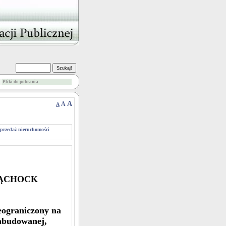
Pliki do pobrania
A
A
A
sprzedaż nieruchomości
WĄCHOCK
ieograniczony na
abudowanej,