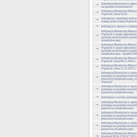
Informacja Burmistrza o ogłos
na sprzedaż nieruchomości
Informacja Burmistrza Miasta
Wąchock z dnia 20.03.
Informacja o sprzedaży końco
stałego przez Gminę Wąchock
Informacja w sprawie wydania
Informacja Burmistrza Miasta
Wąchock w spraie ogłoszenia 
sprzedaż nieruchomości grun
niezabudowanej
Informacja Burmistrza Miasta
Wąchock w spraie ogłoszenia 
sprzedaż nieruchomości grun
niezabudowanej - działka 318
Informacja Burmistrza Miasta
Wąchock z dnia 06.11.2023 r.
Informacja Burmistrza Miasta
Wąchock z dnia 12.12.2023 r.
Informacja Burmistrza w spra
przetargu na sprzedaż nieruch
gruntowej niezabudowanej, s
własność
Informacja Burmistrza w spra
przetargu na sprzedaż nieruch
gruntowej niezabudowanej
Informacja o wyniku przetarg
Informacja Burmistrza w spra
przetargu na sprzedaż nieruch
gruntowej niezabudowanej
Informacja Burmistrza w spra
przetargu na sprzedaż nieruch
gruntowej niezabudowanej
Informacja Burmistrza w spra
przetargu na sprzedaż nieruch
gruntowej niezabudowanej
Informacja Burmistrza Miasta
Wąchock BGK.6730.47.2023 z