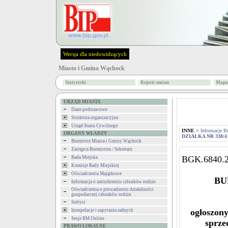
Wersja dla niedowidzących
Miasto i Gmina Wąchock
Statystyki
Rejestr zmian
Mapa 
URZĄD MIASTA
Dane podstawowe
Struktura organizacyjna
Urząd Stanu Cywilnego
INNE
>
Informacje B
ORGANY WŁADZY
DZIAŁKA NR 338/4
Burmistrz Miasta i Gminy Wąchock
Zastępca Burmistrza / Sekretarz
BGK.6840.2
Rada Miejska
Komisje Rady Miejskiej
Oświadczenia Majątkowe
BU
Informacja o zatrudnieniu członków rodzin
Oświadczenia o prowadzeniu działalności
gospodarczej członków rodzin
Sołtysi
ogłoszony
Interpelacje i zapytania radnych
Sesje RM Online
sprze
PRAWO LOKALNE