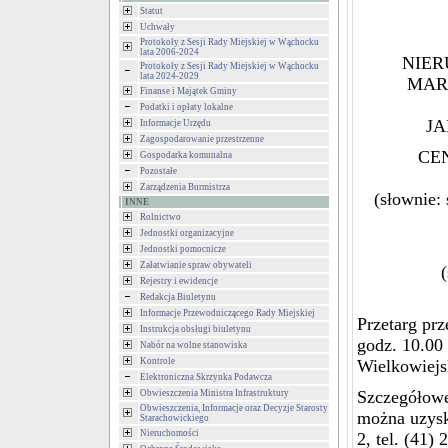
Statut
Uchwały
Protokoły z Sesji Rady Miejskiej w Wąchocku
lata 2006-2024
NIER
Protokoły z Sesji Rady Miejskiej w Wąchocku
lata 2024-2029
MAR
Finanse i Majątek Gminy
Podatki i opłaty lokalne
JA
Informacje Urzędu
Zagospodarowanie przestrzenne
CE
Gospodarka komunalna
Pozostałe
Zarządzenia Burmistrza
(słownie: 
INNE
Rolnictwo
Jednostki organizacyjne
Jednostki pomocnicze
Załatwianie spraw obywateli
Rejestry i ewidencje
Redakcja Biuletynu
Informacje Przewodniczącego Rady Miejskiej
Przetarg pr
Instrukcja obsługi biuletynu
godz. 10.00
Nabór na wolne stanowiska
Kontrole
Wielkowiejsk
Elektroniczna Skrzynka Podawcza
Szczegółowe
Obwieszczenia Ministra Infrastruktury
Obwieszczenia, Informacje oraz Decyzje Starosty
można uzysk
Starachowickiego
Nieruchomości
2, tel. (41)