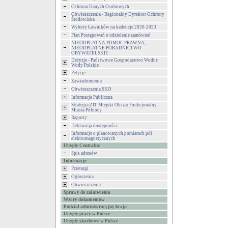
Ochrona Danych Osobowych
Obwieszczenia - Regionalny Dyrektor Ochrony
Środowiska
Wybory Ławników na kadencje 2020-2023
Plan Postępowań o udzielenie zamówień
NIEODPŁATNA POMOC PRAWNA,
NIEODPŁATNE PORADNICTWO
OBYWATELSKIE
Decyzje - Państwowe Gospodarstwo Wodne
Wody Polskie
Petycje
Zawiadomienia
Obwieszczenia SKO
Informacja Publiczna
Strategia ZIT Miejski Obszar Funkcjonalny
Miasta Północy
Raporty
Deklaracja dostępności
Informacje o planowanych pomiarach pól
elektromagnetycznych
Urzędy Centralne
Spis adresów
Informacje
Przetargi
Ogłoszenia
Obwieszczenia
Sprawy do załatwienia
Wzory dokumentów
Podział administracyjny kraju
Urzędy pracy w Polsce
Urzędy skarbowe w Polsce