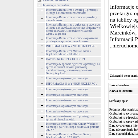
Ochrona Środowiska
Informacje Burmistrza
Informacje o
Informacja Burmistrza o wyniku II przetargu
przetargu: 
ustnego na sprzedaż nieruchmości
Informacja Burmistrza w sprawie sprzedaży
na tablicy 
nieruchomości
Informacja Burmistrza o ogłoszeniu przetargu
Wielkowiejs
ustnego na sprzedaż nieruchomości gruntowej
niezabudowanej, stanowiącej własność
Marcinków, 
Gminy Wąchock
Informacji 
Informacja Burmistrza w sprawie ogłoszenia
przetargu na sprzedaż nieruchomości.
„nieruchomo
INFORMACJA O WYNIKU PRZETARGU
Informacja Burmistrza Miasta i Gminy
Wąchock z dnia 17.08.2021 r.
Protokół Nr 1/2021 z 13.10.2021
Informacja w sprawie ogłoszenia przetargu na
sprzedaż nieruchomości gruntowej
niezabudowanej, stanowiącej własność
Gminy Wąchock
Załączniki do pobrani
Informacja o ogłoszonym przetargu.
INFORMACJA O WYNIKU PRZETARGU
Ilość odwiedzin:
Informacja o ogłoszonym przetargu.
Nazwa dokumentu:
Informacja o ogłoszonym przetargu.
Informacja o ogłoszonym przetargu.
Skrócony opis:
Informacja o ogłoszonym przetargu.
Podmiot udostępniając
Informacja o ogłoszonym przetargu.
Osoba, która wytworzy
Informacja o ogłoszonym II przetargu na
Osoba, która odpowiada
sprzedaż nieruchomości.
Osoba, która wprowad
Informacja o przystąpieniu Gminy Wąchock
Data wytworzenia info
do zakupu paliwa stałego do dnia 31 grudnia
Data udostępnienia inf
2022 r.
Data ostatniej aktualiz
Informacja Burmistrza Miasta i Gminy
Wąchock z dnia 16.12.2022 r.