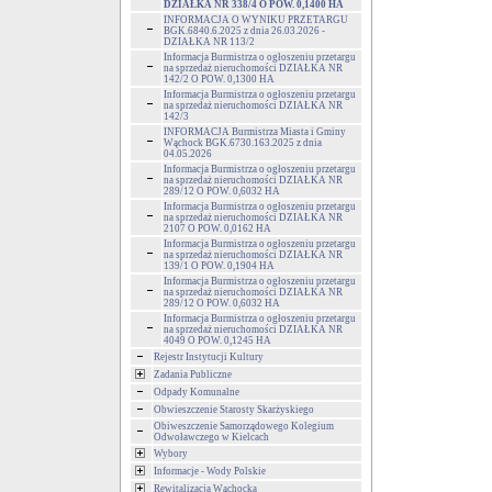
DZIAŁKA NR 338/4 O POW. 0,1400 HA
INFORMACJA O WYNIKU PRZETARGU
BGK.6840.6.2025 z dnia 26.03.2026 -
DZIAŁKA NR 113/2
Informacja Burmistrza o ogłoszeniu przetargu
na sprzedaż nieruchomości DZIAŁKA NR
142/2 O POW. 0,1300 HA
Informacja Burmistrza o ogłoszeniu przetargu
na sprzedaż nieruchomości DZIAŁKA NR
142/3
INFORMACJA Burmistrza Miasta i Gminy
Wąchock BGK.6730.163.2025 z dnia
04.05.2026
Informacja Burmistrza o ogłoszeniu przetargu
na sprzedaż nieruchomości DZIAŁKA NR
289/12 O POW. 0,6032 HA
Informacja Burmistrza o ogłoszeniu przetargu
na sprzedaż nieruchomości DZIAŁKA NR
2107 O POW. 0,0162 HA
Informacja Burmistrza o ogłoszeniu przetargu
na sprzedaż nieruchomości DZIAŁKA NR
139/1 O POW. 0,1904 HA
Informacja Burmistrza o ogłoszeniu przetargu
na sprzedaż nieruchomości DZIAŁKA NR
289/12 O POW. 0,6032 HA
Informacja Burmistrza o ogłoszeniu przetargu
na sprzedaż nieruchomości DZIAŁKA NR
4049 O POW. 0,1245 HA
Rejestr Instytucji Kultury
Zadania Publiczne
Odpady Komunalne
Obwieszczenie Starosty Skarżyskiego
Obiweszczenie Samorządowego Kolegium
Odwoławczego w Kielcach
Wybory
Informacje - Wody Polskie
Rewitalizacja Wąchocka