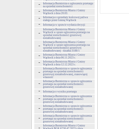
Informacja Burmistrza o ogłoszeniu przetargu
na sprzedaż nieruchomości
Informacja Burmistrza Miasta i Gminy
Wąchock z dnia 20.03.
Informacja o sprzedaży końcowej paliwa
stałego przez Gminę Wąchock
Informacja w sprawie wydania decyzji
Informacja Burmistrza Miasta i Gminy
Wąchock w spraie ogłoszenia przetargu na
sprzedaż nieruchomości gruntowej
niezabudowanej
Informacja Burmistrza Miasta i Gminy
Wąchock w spraie ogłoszenia przetargu na
sprzedaż nieruchomości gruntowej
niezabudowanej - działka 3188/1
Informacja Burmistrza Miasta i Gminy
Wąchock z dnia 06.11.2023 r.
Informacja Burmistrza Miasta i Gminy
Wąchock z dnia 12.12.2023 r.
Informacja Burmistrza w sprawie ogłoszenia
przetargu na sprzedaż nieruchomości
gruntowej niezabudowanej, stanowiącej
własność
Informacja Burmistrza w sprawie ogłoszenia
przetargu na sprzedaż nieruchomości
gruntowej niezabudowanej
Informacja o wyniku przetargu
Informacja Burmistrza w sprawie ogłoszenia
przetargu na sprzedaż nieruchomości
gruntowej niezabudowanej
Informacja Burmistrza w sprawie ogłoszenia
przetargu na sprzedaż nieruchomości
gruntowej niezabudowanej
Informacja Burmistrza w sprawie ogłoszenia
przetargu na sprzedaż nieruchomości
gruntowej niezabudowanej
Informacja Burmistrza Miasta i Gminy
Wąchock BGK.6730.47.2023 z dnia