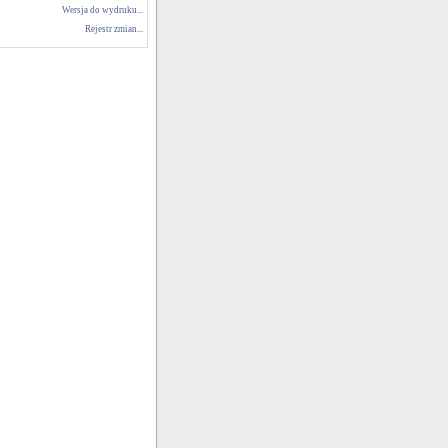
Wersja do wydruku...
Rejestr zmian...