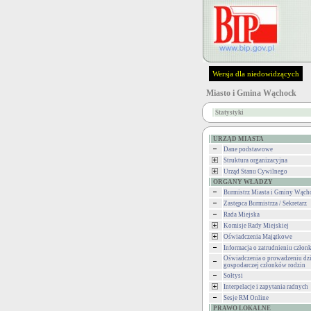
Wersja dla niedowidzących
Miasto i Gmina Wąchock
Statystyki
URZĄD MIASTA
Dane podstawowe
Struktura organizacyjna
Urząd Stanu Cywilnego
ORGANY WŁADZY
Burmistrz Miasta i Gminy Wąch
Zastępca Burmistrza / Sekretarz
Rada Miejska
Komisje Rady Miejskiej
Oświadczenia Majątkowe
Informacja o zatrudnieniu człon
Oświadczenia o prowadzeniu dzi
gospodarczej członków rodzin
Sołtysi
Interpelacje i zapytania radnych
Sesje RM Online
PRAWO LOKALNE