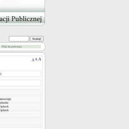
Pliki do pobrania
A
A
A
22
inansowego
ąchocku
Wąchock
Wąchock