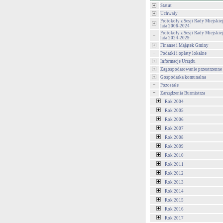
Statut
Uchwały
Protokoły z Sesji Rady Miejski
lata 2006-2024
Protokoły z Sesji Rady Miejski
lata 2024-2029
Finanse i Majątek Gminy
Podatki i opłaty lokalne
Informacje Urzędu
Zagospodarowanie przestrzenne
Gospodarka komunalna
Pozostałe
Zarządzenia Burmistrza
Rok 2004
Rok 2005
Rok 2006
Rok 2007
Rok 2008
Rok 2009
Rok 2010
Rok 2011
Rok 2012
Rok 2013
Rok 2014
Rok 2015
Rok 2016
Rok 2017