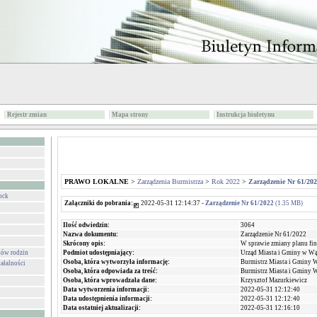
Rejestr zmian
Mapa strony
Instrukcja biuletynu
PRAWO LOKALNE
>
Zarządzenia Burmistrza
>
Rok 2022
>
Zarządzenie Nr 61/20
ock
Załączniki do pobrania:
2022-05-31 12:14:37 -
Zarządzenie Nr 61/2022
(1.35 MB)
Ilość odwiedzin:
3064
Nazwa dokumentu:
Zarządzenie Nr 61/2022
Skrócony opis:
W sprawie zmiany planu f
Podmiot udostępniający:
Urząd Miasta i Gminy w W
ków rodzin
Osoba, która wytworzyła informację:
Burmistrz Miasta i Gminy 
ałalności
Osoba, która odpowiada za treść:
Burmistrz Miasta i Gminy 
Osoba, która wprowadzała dane:
Krzysztof Mazurkiewicz
Data wytworzenia informacji:
2022-05-31 12:12:40
Data udostępnienia informacji:
2022-05-31 12:12:40
Data ostatniej aktualizacji:
2022-05-31 12:16:10