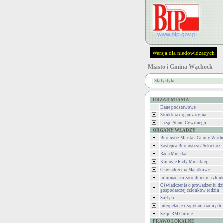
Wersja dla niedowidzących
Miasto i Gmina Wąchock
Statystyki
URZĄD MIASTA
Dane podstawowe
Struktura organizacyjna
Urząd Stanu Cywilnego
ORGANY WŁADZY
Burmistrz Miasta i Gminy Wąch
Zastępca Burmistrza / Sekretarz
Rada Miejska
Komisje Rady Miejskiej
Oświadczenia Majątkowe
Informacja o zatrudnieniu człon
Oświadczenia o prowadzeniu dzi
gospodarczej członków rodzin
Sołtysi
Interpelacje i zapytania radnych
Sesje RM Online
PRAWO LOKALNE