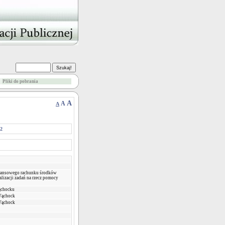
Pliki do pobrania
A
A
A
22
inansowego rachunku środków
lizacji zadań na rzecz pomocy
ąchocku
Wąchock
Wąchock