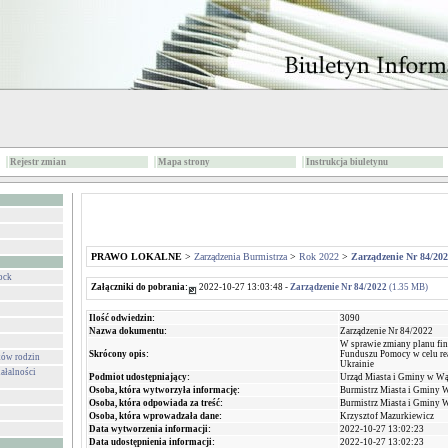
Rejestr zmian
Mapa strony
Instrukcja biuletynu
PRAWO LOKALNE
>
Zarządzenia Burmistrza
>
Rok 2022
>
Zarządzenie Nr 84/20
ock
Załączniki do pobrania:
2022-10-27 13:03:48 -
Zarządzenie Nr 84/2022
(1.35 MB)
Ilość odwiedzin:
3090
Nazwa dokumentu:
Zarządzenie Nr 84/2022
W sprawie zmiany planu f
Skrócony opis:
Funduszu Pomocy w celu rea
ków rodzin
Ukrainie
ałalności
Podmiot udostępniający:
Urząd Miasta i Gminy w W
Osoba, która wytworzyła informację:
Burmistrz Miasta i Gminy 
Osoba, która odpowiada za treść:
Burmistrz Miasta i Gminy 
Osoba, która wprowadzała dane:
Krzysztof Mazurkiewicz
Data wytworzenia informacji:
2022-10-27 13:02:23
Data udostępnienia informacji:
2022-10-27 13:02:23