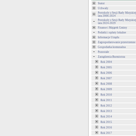
Statut
Uchwały
Protokoły z Sesji Rady Miejski
lata 2006-2024
Protokoły z Sesji Rady Miejski
lata 2024-2029
Finanse i Majątek Gminy
Podatki i opłaty lokalne
Informacje Urzędu
Zagospodarowanie przestrzenne
Gospodarka komunalna
Pozostałe
Zarządzenia Burmistrza
Rok 2004
Rok 2005
Rok 2006
Rok 2007
Rok 2008
Rok 2009
Rok 2010
Rok 2011
Rok 2012
Rok 2013
Rok 2014
Rok 2015
Rok 2016
Rok 2017