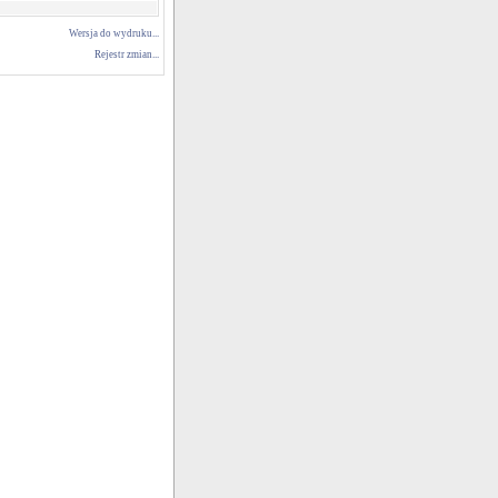
Wersja do wydruku...
Rejestr zmian...