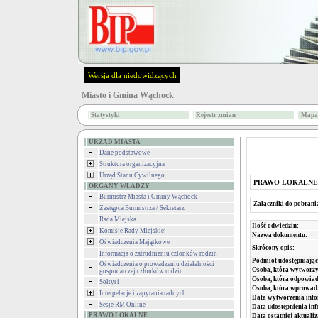
Wersja dla niedowidzących
Miasto i Gmina Wąchock
Statystyki
Rejestr zmian
Mapa 
URZĄD MIASTA
Dane podstawowe
Struktura organizacyjna
Urząd Stanu Cywilnego
PRAWO LOKALNE
ORGANY WŁADZY
Burmistrz Miasta i Gminy Wąchock
Załączniki do pobrani
Zastępca Burmistrza / Sekretarz
Rada Miejska
Ilość odwiedzin:
Komisje Rady Miejskiej
Nazwa dokumentu:
Oświadczenia Majątkowe
Skrócony opis:
Informacja o zatrudnieniu członków rodzin
Podmiot udostępniając
Oświadczenia o prowadzeniu działalności
Osoba, która wytworzy
gospodarczej członków rodzin
Osoba, która odpowiada
Sołtysi
Osoba, która wprowad
Interpelacje i zapytania radnych
Data wytworzenia info
Sesje RM Online
Data udostępnienia inf
PRAWO LOKALNE
Data ostatniej aktualiz