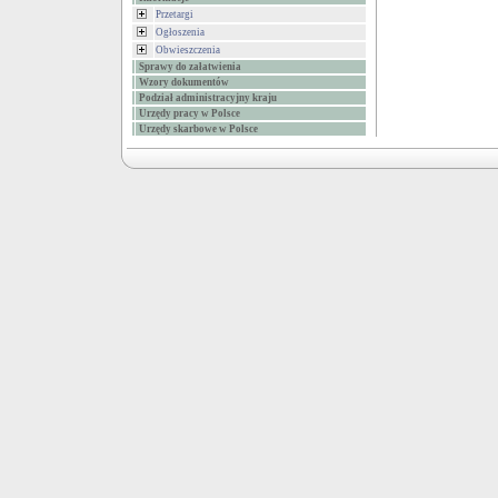
Przetargi
Ogłoszenia
Obwieszczenia
Sprawy do załatwienia
Wzory dokumentów
Podział administracyjny kraju
Urzędy pracy w Polsce
Urzędy skarbowe w Polsce