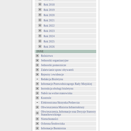
Rok 2018
Rok 2019
Rok 2020
Rok 2021
Rok 2022
Rok 2023
Rok 2024
Rok 2025
Rok 2026
INNE
Rolnictwo
Jednostki organizacyjne
Jednostki pomocnicze
Załatwianie spraw obywateli
Rejestry i ewidencje
Redakcja Biuletynu
Informacje Przewodniczącego Rady Miejskiej
Instrukcja obsługi biuletynu
Nabór na wolne stanowiska
Kontrole
Elektroniczna Skrzynka Podawcza
Obwieszczenia Ministra Infrastruktury
Obwieszczenia, Informacje oraz Decyzje Starosty
Starachowickiego
Nieruchomości
Ochrona Środowiska
Informacje Burmistrza