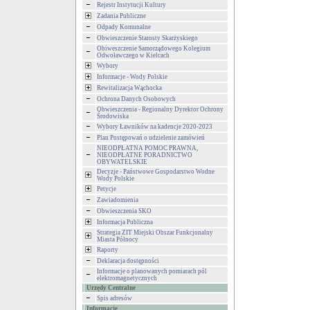
Rejestr Instytucji Kultury
Zadania Publiczne
Odpady Komunalne
Obwieszczenie Starosty Skarżyskiego
Obiweszczenie Samorządowego Kolegium
Odwoławczego w Kielcach
Wybory
Informacje - Wody Polskie
Rewitalizacja Wąchocka
Ochrona Danych Osobowych
Obwieszczenia - Regionalny Dyrektor Ochrony
Środowiska
Wybory Ławników na kadencje 2020-2023
Plan Postępowań o udzielenie zamówień
NIEODPŁATNA POMOC PRAWNA,
NIEODPŁATNE PORADNICTWO
OBYWATELSKIE
Decyzje - Państwowe Gospodarstwo Wodne
Wody Polskie
Petycje
Zawiadomienia
Obwieszczenia SKO
Informacja Publiczna
Strategia ZIT Miejski Obszar Funkcjonalny
Miasta Północy
Raporty
Deklaracja dostępności
Informacje o planowanych pomiarach pól
elektromagnetycznych
Urzędy Centralne
Spis adresów
Informacje