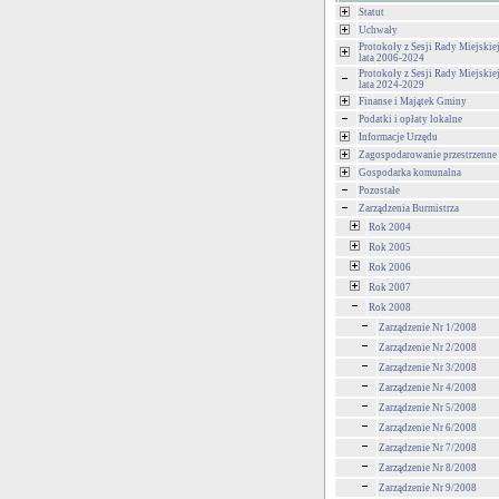
Statut
Uchwały
Protokoły z Sesji Rady Miejski
lata 2006-2024
Protokoły z Sesji Rady Miejski
lata 2024-2029
Finanse i Majątek Gminy
Podatki i opłaty lokalne
Informacje Urzędu
Zagospodarowanie przestrzenne
Gospodarka komunalna
Pozostałe
Zarządzenia Burmistrza
Rok 2004
Rok 2005
Rok 2006
Rok 2007
Rok 2008
Zarządzenie Nr 1/2008
Zarządzenie Nr 2/2008
Zarządzenie Nr 3/2008
Zarządzenie Nr 4/2008
Zarządzenie Nr 5/2008
Zarządzenie Nr 6/2008
Zarządzenie Nr 7/2008
Zarządzenie Nr 8/2008
Zarządzenie Nr 9/2008