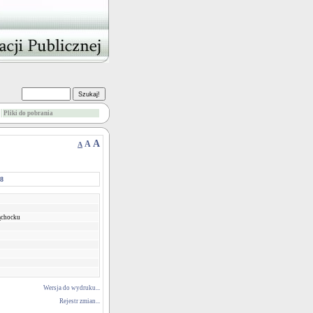
Pliki do pobrania
A
A
A
08
ąchocku
Wersja do wydruku...
Rejestr zmian...