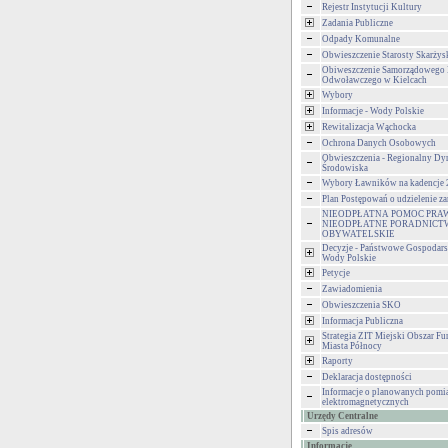
Rejestr Instytucji Kultury
Zadania Publiczne
Odpady Komunalne
Obwieszczenie Starosty Skarżys
Obiweszczenie Samorządowego
Odwoławczego w Kielcach
Wybory
Informacje - Wody Polskie
Rewitalizacja Wąchocka
Ochrona Danych Osobowych
Obwieszczenia - Regionalny Dy
Środowiska
Wybory Ławników na kadencje
Plan Postępowań o udzielenie 
NIEODPŁATNA POMOC PRA
NIEODPŁATNE PORADNICT
OBYWATELSKIE
Decyzje - Państwowe Gospodar
Wody Polskie
Petycje
Zawiadomienia
Obwieszczenia SKO
Informacja Publiczna
Strategia ZIT Miejski Obszar F
Miasta Północy
Raporty
Deklaracja dostępności
Informacje o planowanych pomia
elektromagnetycznych
Urzędy Centralne
Spis adresów
Informacje