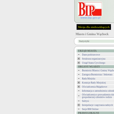
Wersja dla niedowidzących
Miasto i Gmina Wąchock
Statystyki
URZĄD MIASTA
Dane podstawowe
Struktura organizacyjna
Urząd Stanu Cywilnego
ORGANY WŁADZY
Burmistrz Miasta i Gminy Wąch
Zastępca Burmistrza / Sekretarz
Rada Miejska
Komisje Rady Miejskiej
Oświadczenia Majątkowe
Informacja o zatrudnieniu człon
Oświadczenia o prowadzeniu dzi
gospodarczej członków rodzin
Sołtysi
Interpelacje i zapytania radnych
Sesje RM Online
PRAWO LOKALNE