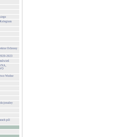
kiego
 Kolegium
rektor Ochrony
 2020-2023
zamówień
WNA,
WO
stwo Wodne
unkcjonalny
rach pól