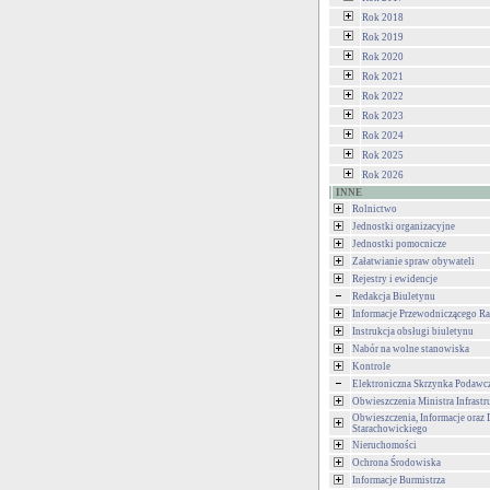
Rok 2018
Rok 2019
Rok 2020
Rok 2021
Rok 2022
Rok 2023
Rok 2024
Rok 2025
Rok 2026
INNE
Rolnictwo
Jednostki organizacyjne
Jednostki pomocnicze
Załatwianie spraw obywateli
Rejestry i ewidencje
Redakcja Biuletynu
Informacje Przewodniczącego Ra
Instrukcja obsługi biuletynu
Nabór na wolne stanowiska
Kontrole
Elektroniczna Skrzynka Podawc
Obwieszczenia Ministra Infrastr
Obwieszczenia, Informacje oraz 
Starachowickiego
Nieruchomości
Ochrona Środowiska
Informacje Burmistrza