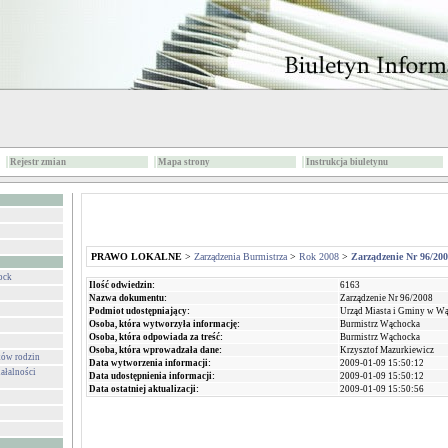
Rejestr zmian
Mapa strony
Instrukcja biuletynu
PRAWO LOKALNE
>
Zarządzenia Burmistrza
>
Rok 2008
>
Zarządzenie Nr 96/20
ock
Ilość odwiedzin:
6163
Nazwa dokumentu:
Zarządzenie Nr 96/2008
Podmiot udostępniający:
Urząd Miasta i Gminy w W
Osoba, która wytworzyła informację:
Burmistrz Wąchocka
Osoba, która odpowiada za treść:
Burmistrz Wąchocka
Osoba, która wprowadzała dane:
Krzysztof Mazurkiewicz
ków rodzin
Data wytworzenia informacji:
2009-01-09 15:50:12
ałalności
Data udostępnienia informacji:
2009-01-09 15:50:12
Data ostatniej aktualizacji:
2009-01-09 15:50:56