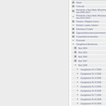
Statut
Uchwały
Protokoły z Sesji Rady Miejski
lata 2006-2024
Protokoły z Sesji Rady Miejski
lata 2024-2029
Finanse i Majątek Gminy
Podatki i opłaty lokalne
Informacje Urzędu
Zagospodarowanie przestrzenne
Gospodarka komunalna
Pozostałe
Zarządzenia Burmistrza
Rok 2004
Rok 2005
Rok 2006
Rok 2007
Rok 2008
Zarządzenie Nr 1/2008
Zarządzenie Nr 2/2008
Zarządzenie Nr 3/2008
Zarządzenie Nr 4/2008
Zarządzenie Nr 5/2008
Zarządzenie Nr 6/2008
Zarządzenie Nr 7/2008
Zarządzenie Nr 8/2008
Zarządzenie Nr 9/2008