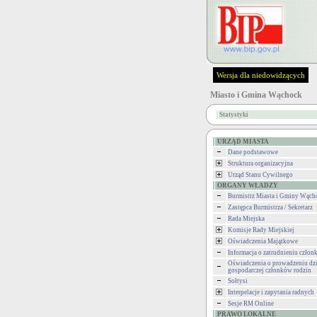
Wersja dla niedowidzących
Miasto i Gmina Wąchock
Statystyki
URZĄD MIASTA
Dane podstawowe
Struktura organizacyjna
Urząd Stanu Cywilnego
ORGANY WŁADZY
Burmistrz Miasta i Gminy Wąch
Zastępca Burmistrza / Sekretarz
Rada Miejska
Komisje Rady Miejskiej
Oświadczenia Majątkowe
Informacja o zatrudnieniu człon
Oświadczenia o prowadzeniu dzi
gospodarczej członków rodzin
Sołtysi
Interpelacje i zapytania radnych
Sesje RM Online
PRAWO LOKALNE