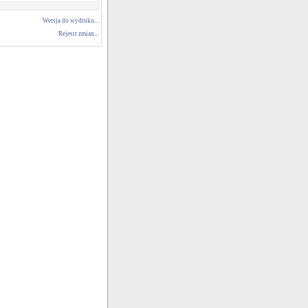
Wersja do wydruku...
Rejestr zmian...