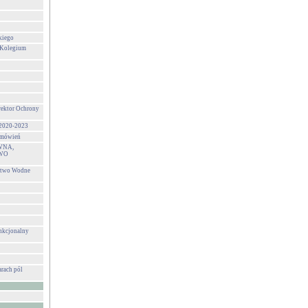
kiego
 Kolegium
rektor Ochrony
 2020-2023
zamówień
WNA,
WO
stwo Wodne
unkcjonalny
rach pól