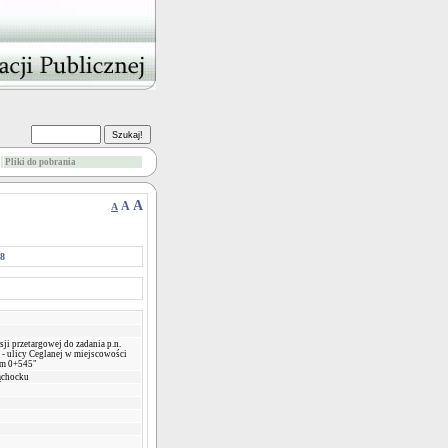
Pliki do pobrania
A
A
A
08
i przetargowej do zadania p.n.
- ulicy Ceglanej w miejscowości
km 0+545"
ąchocku