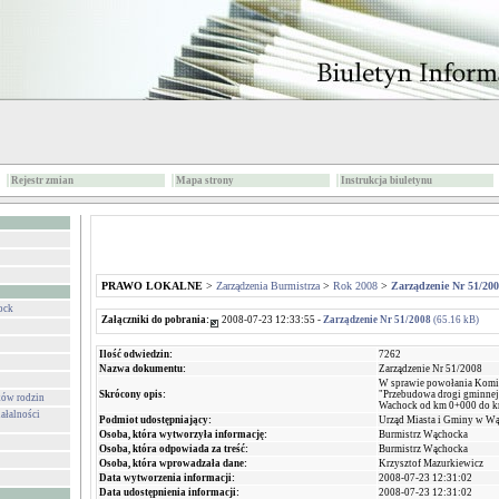
Rejestr zmian
Mapa strony
Instrukcja biuletynu
PRAWO LOKALNE
>
Zarządzenia Burmistrza
>
Rok 2008
>
Zarządzenie Nr 51/20
ock
Załączniki do pobrania:
2008-07-23 12:33:55 -
Zarządzenie Nr 51/2008
(65.16 kB)
Ilość odwiedzin:
7262
Nazwa dokumentu:
Zarządzenie Nr 51/2008
W sprawie powołania Komisj
Skrócony opis:
"Przebudowa drogi gminnej 
ków rodzin
Wachock od km 0+000 do 
ałalności
Podmiot udostępniający:
Urząd Miasta i Gminy w W
Osoba, która wytworzyła informację:
Burmistrz Wąchocka
Osoba, która odpowiada za treść:
Burmistrz Wąchocka
Osoba, która wprowadzała dane:
Krzysztof Mazurkiewicz
Data wytworzenia informacji:
2008-07-23 12:31:02
Data udostępnienia informacji:
2008-07-23 12:31:02