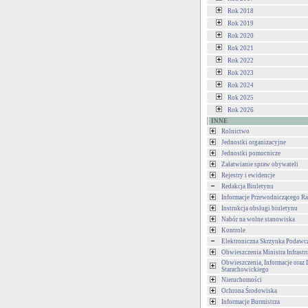
Rok 2018
Rok 2019
Rok 2020
Rok 2021
Rok 2022
Rok 2023
Rok 2024
Rok 2025
Rok 2026
INNE
Rolnictwo
Jednostki organizacyjne
Jednostki pomocnicze
Załatwianie spraw obywateli
Rejestry i ewidencje
Redakcja Biuletynu
Informacje Przewodniczącego Ra
Instrukcja obsługi biuletynu
Nabór na wolne stanowiska
Kontrole
Elektroniczna Skrzynka Podawc
Obwieszczenia Ministra Infrastr
Obwieszczenia, Informacje oraz 
Starachowickiego
Nieruchomości
Ochrona Środowiska
Informacje Burmistrza