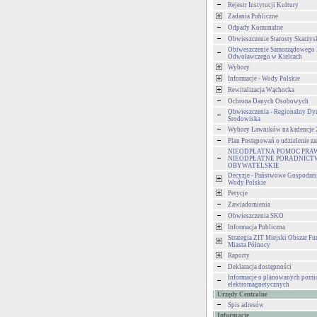
Rejestr Instytucji Kultury
Zadania Publiczne
Odpady Komunalne
Obwieszczenie Starosty Skarżys
Obiweszczenie Samorządowego
Odwoławczego w Kielcach
Wybory
Informacje - Wody Polskie
Rewitalizacja Wąchocka
Ochrona Danych Osobowych
Obwieszczenia - Regionalny Dy
Środowiska
Wybory Ławników na kadencje
Plan Postępowań o udzielenie 
NIEODPŁATNA POMOC PRA
NIEODPŁATNE PORADNICT
OBYWATELSKIE
Decyzje - Państwowe Gospodar
Wody Polskie
Petycje
Zawiadomienia
Obwieszczenia SKO
Informacja Publiczna
Strategia ZIT Miejski Obszar F
Miasta Północy
Raporty
Deklaracja dostępności
Informacje o planowanych pomia
elektromagnetycznych
Urzędy Centralne
Spis adresów
Informacje