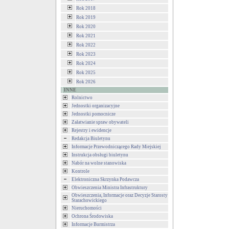
Rok 2018
Rok 2019
Rok 2020
Rok 2021
Rok 2022
Rok 2023
Rok 2024
Rok 2025
Rok 2026
INNE
Rolnictwo
Jednostki organizacyjne
Jednostki pomocnicze
Załatwianie spraw obywateli
Rejestry i ewidencje
Redakcja Biuletynu
Informacje Przewodniczącego Rady Miejskiej
Instrukcja obsługi biuletynu
Nabór na wolne stanowiska
Kontrole
Elektroniczna Skrzynka Podawcza
Obwieszczenia Ministra Infrastruktury
Obwieszczenia, Informacje oraz Decyzje Starosty
Starachowickiego
Nieruchomości
Ochrona Środowiska
Informacje Burmistrza