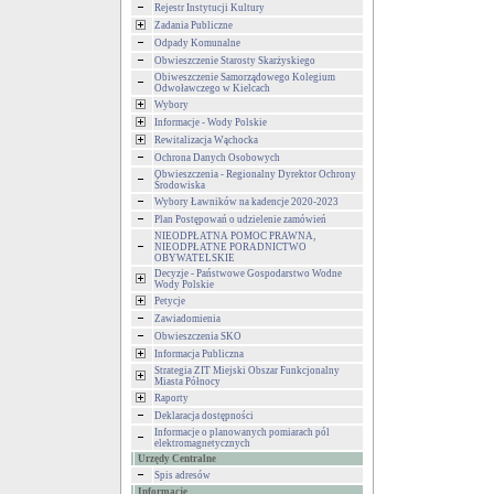
Rejestr Instytucji Kultury
Zadania Publiczne
Odpady Komunalne
Obwieszczenie Starosty Skarżyskiego
Obiweszczenie Samorządowego Kolegium
Odwoławczego w Kielcach
Wybory
Informacje - Wody Polskie
Rewitalizacja Wąchocka
Ochrona Danych Osobowych
Obwieszczenia - Regionalny Dyrektor Ochrony
Środowiska
Wybory Ławników na kadencje 2020-2023
Plan Postępowań o udzielenie zamówień
NIEODPŁATNA POMOC PRAWNA,
NIEODPŁATNE PORADNICTWO
OBYWATELSKIE
Decyzje - Państwowe Gospodarstwo Wodne
Wody Polskie
Petycje
Zawiadomienia
Obwieszczenia SKO
Informacja Publiczna
Strategia ZIT Miejski Obszar Funkcjonalny
Miasta Północy
Raporty
Deklaracja dostępności
Informacje o planowanych pomiarach pól
elektromagnetycznych
Urzędy Centralne
Spis adresów
Informacje