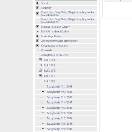
Statut
Uchwały
Protokoły z Sesji Rady Miejskiej w Wąchocku
lata 2006-2024
Protokoły z Sesji Rady Miejskiej w Wąchocku
lata 2024-2029
Finanse i Majątek Gminy
Podatki i opłaty lokalne
Informacje Urzędu
Zagospodarowanie przestrzenne
Gospodarka komunalna
Pozostałe
Zarządzenia Burmistrza
Rok 2004
Rok 2005
Rok 2006
Rok 2007
Rok 2008
Zarządzenie Nr 1/2008
Zarządzenie Nr 2/2008
Zarządzenie Nr 3/2008
Zarządzenie Nr 4/2008
Zarządzenie Nr 5/2008
Zarządzenie Nr 6/2008
Zarządzenie Nr 7/2008
Zarządzenie Nr 8/2008
Zarządzenie Nr 9/2008