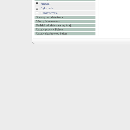
Przetargi
Ogłoszenia
Obwieszczenia
Sprawy do załatwienia
Wzory dokumentów
Podział administracyjny kraju
Urzędy pracy w Polsce
Urzędy skarbowe w Polsce