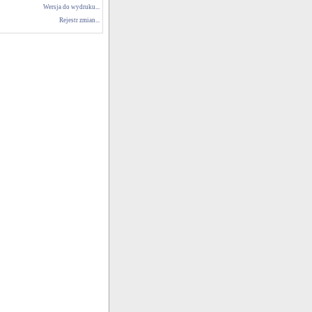
Wersja do wydruku...
Rejestr zmian...