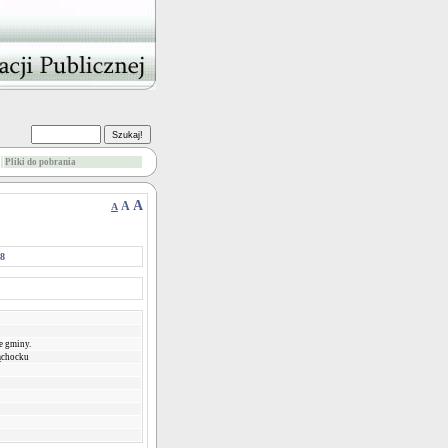
Pliki do pobrania
A
A
A
08
e gminy.
ąchocku