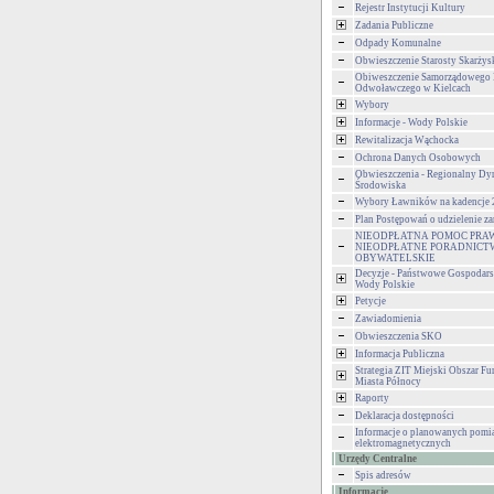
Rejestr Instytucji Kultury
Zadania Publiczne
Odpady Komunalne
Obwieszczenie Starosty Skarżys
Obiweszczenie Samorządowego
Odwoławczego w Kielcach
Wybory
Informacje - Wody Polskie
Rewitalizacja Wąchocka
Ochrona Danych Osobowych
Obwieszczenia - Regionalny Dy
Środowiska
Wybory Ławników na kadencje
Plan Postępowań o udzielenie 
NIEODPŁATNA POMOC PRA
NIEODPŁATNE PORADNICT
OBYWATELSKIE
Decyzje - Państwowe Gospodar
Wody Polskie
Petycje
Zawiadomienia
Obwieszczenia SKO
Informacja Publiczna
Strategia ZIT Miejski Obszar F
Miasta Północy
Raporty
Deklaracja dostępności
Informacje o planowanych pomia
elektromagnetycznych
Urzędy Centralne
Spis adresów
Informacje