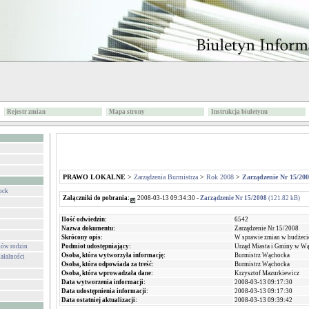
Rejestr zmian
Mapa strony
Instrukcja biuletynu
PRAWO LOKALNE
>
Zarządzenia Burmistrza
>
Rok 2008
>
Zarządzenie Nr 15/20
ock
Załączniki do pobrania:
2008-03-13 09:34:30 -
Zarządzenie Nr 15/2008
(121.82 kB)
Ilość odwiedzin:
6542
Nazwa dokumentu:
Zarządzenie Nr 15/2008
Skrócony opis:
W sprawie zmian w budżeci
Podmiot udostępniający:
Urząd Miasta i Gminy w W
ków rodzin
Osoba, która wytworzyła informację:
Burmistrz Wąchocka
ałalności
Osoba, która odpowiada za treść:
Burmistrz Wąchocka
Osoba, która wprowadzała dane:
Krzysztof Mazurkiewicz
Data wytworzenia informacji:
2008-03-13 09:17:30
Data udostępnienia informacji:
2008-03-13 09:17:30
Data ostatniej aktualizacji:
2008-03-13 09:39:42