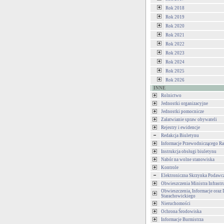
Rok 2018
Rok 2019
Rok 2020
Rok 2021
Rok 2022
Rok 2023
Rok 2024
Rok 2025
Rok 2026
INNE
Rolnictwo
Jednostki organizacyjne
Jednostki pomocnicze
Załatwianie spraw obywateli
Rejestry i ewidencje
Redakcja Biuletynu
Informacje Przewodniczącego Ra
Instrukcja obsługi biuletynu
Nabór na wolne stanowiska
Kontrole
Elektroniczna Skrzynka Podawc
Obwieszczenia Ministra Infrastr
Obwieszczenia, Informacje oraz 
Starachowickiego
Nieruchomości
Ochrona Środowiska
Informacje Burmistrza