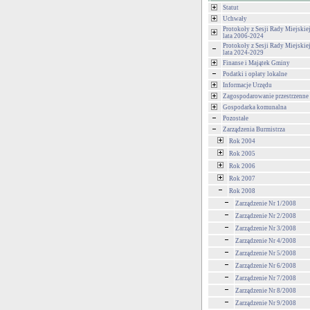
Statut
Uchwały
Protokoły z Sesji Rady Miejski
lata 2006-2024
Protokoły z Sesji Rady Miejski
lata 2024-2029
Finanse i Majątek Gminy
Podatki i opłaty lokalne
Informacje Urzędu
Zagospodarowanie przestrzenne
Gospodarka komunalna
Pozostałe
Zarządzenia Burmistrza
Rok 2004
Rok 2005
Rok 2006
Rok 2007
Rok 2008
Zarządzenie Nr 1/2008
Zarządzenie Nr 2/2008
Zarządzenie Nr 3/2008
Zarządzenie Nr 4/2008
Zarządzenie Nr 5/2008
Zarządzenie Nr 6/2008
Zarządzenie Nr 7/2008
Zarządzenie Nr 8/2008
Zarządzenie Nr 9/2008