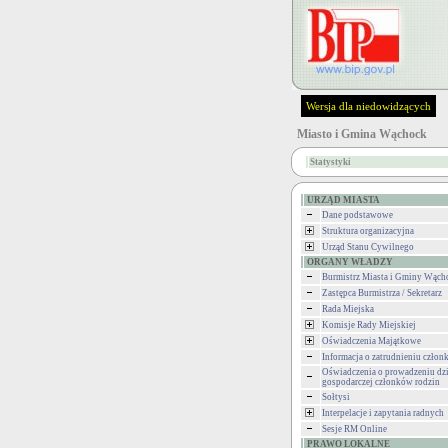
Wersja dla niedowidzących
Miasto i Gmina Wąchock
Statystyki
URZĄD MIASTA
Dane podstawowe
Struktura organizacyjna
Urząd Stanu Cywilnego
ORGANY WŁADZY
Burmistrz Miasta i Gminy Wąch
Zastępca Burmistrza / Sekretarz
Rada Miejska
Komisje Rady Miejskiej
Oświadczenia Majątkowe
Informacja o zatrudnieniu człon
Oświadczenia o prowadzeniu dzi
gospodarczej członków rodzin
Sołtysi
Interpelacje i zapytania radnych
Sesje RM Online
PRAWO LOKALNE