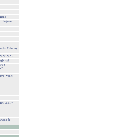
kiego
 Kolegium
rektor Ochrony
 2020-2023
zamówień
WNA,
WO
stwo Wodne
unkcjonalny
rach pól