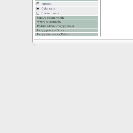
Przetargi
Ogłoszenia
Obwieszczenia
Sprawy do załatwienia
Wzory dokumentów
Podział administracyjny kraju
Urzędy pracy w Polsce
Urzędy skarbowe w Polsce