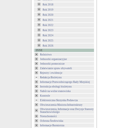
Rok 2018
Rok 2019
Rok 2020
Rok 2021
Rok 2022
Rok 2023
Rok 2024
Rok 2025
Rok 2026
INNE
Rolnictwo
Jednostki organizacyjne
Jednostki pomocnicze
Załatwianie spraw obywateli
Rejestry i ewidencje
Redakcja Biuletynu
Informacje Przewodniczącego Rady Miejskiej
Instrukcja obsługi biuletynu
Nabór na wolne stanowiska
Kontrole
Elektroniczna Skrzynka Podawcza
Obwieszczenia Ministra Infrastruktury
Obwieszczenia, Informacje oraz Decyzje Starosty
Starachowickiego
Nieruchomości
Ochrona Środowiska
Informacje Burmistrza