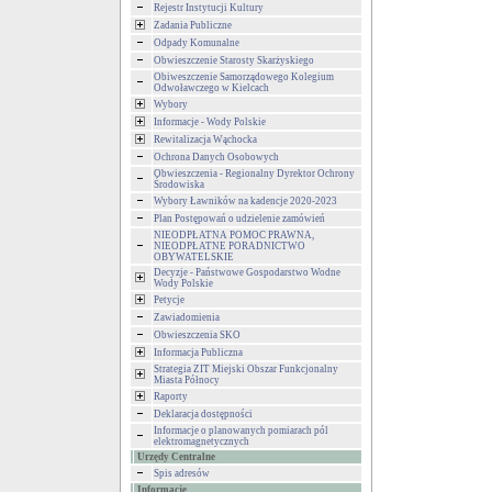
Rejestr Instytucji Kultury
Zadania Publiczne
Odpady Komunalne
Obwieszczenie Starosty Skarżyskiego
Obiweszczenie Samorządowego Kolegium
Odwoławczego w Kielcach
Wybory
Informacje - Wody Polskie
Rewitalizacja Wąchocka
Ochrona Danych Osobowych
Obwieszczenia - Regionalny Dyrektor Ochrony
Środowiska
Wybory Ławników na kadencje 2020-2023
Plan Postępowań o udzielenie zamówień
NIEODPŁATNA POMOC PRAWNA,
NIEODPŁATNE PORADNICTWO
OBYWATELSKIE
Decyzje - Państwowe Gospodarstwo Wodne
Wody Polskie
Petycje
Zawiadomienia
Obwieszczenia SKO
Informacja Publiczna
Strategia ZIT Miejski Obszar Funkcjonalny
Miasta Północy
Raporty
Deklaracja dostępności
Informacje o planowanych pomiarach pól
elektromagnetycznych
Urzędy Centralne
Spis adresów
Informacje