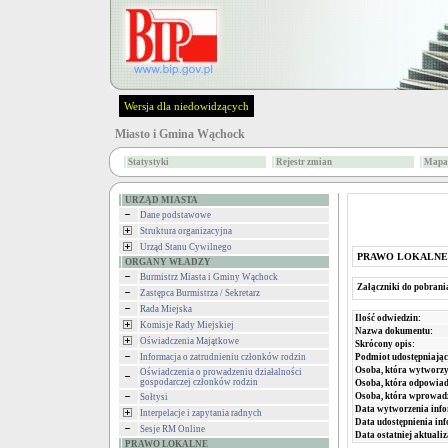
Wersja dla niedowidzących
Miasto i Gmina Wąchock
Statystyki
Rejestr zmian
Mapa 
URZĄD MIASTA
Dane podstawowe
Struktura organizacyjna
Urząd Stanu Cywilnego
PRAWO LOKALNE
ORGANY WŁADZY
Burmistrz Miasta i Gminy Wąchock
Załączniki do pobrani
Zastępca Burmistrza / Sekretarz
Rada Miejska
Ilość odwiedzin:
Komisje Rady Miejskiej
Nazwa dokumentu:
Oświadczenia Majątkowe
Skrócony opis:
Podmiot udostępniając
Informacja o zatrudnieniu członków rodzin
Osoba, która wytworzy
Oświadczenia o prowadzeniu działalności
gospodarczej członków rodzin
Osoba, która odpowiada
Osoba, która wprowad
Sołtysi
Data wytworzenia info
Interpelacje i zapytania radnych
Data udostępnienia inf
Sesje RM Online
Data ostatniej aktualiz
PRAWO LOKALNE