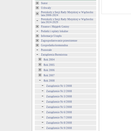
Statut
Uchwały
Protokoły z Sesji Rady Miejskiej w Wąchocku
lata 2006-2024
Protokoły z Sesji Rady Miejskiej w Wąchocku
lata 2024-2029
Finanse i Majątek Gminy
Podatki i opłaty lokalne
Informacje Urzędu
Zagospodarowanie przestrzenne
Gospodarka komunalna
Pozostałe
Zarządzenia Burmistrza
Rok 2004
Rok 2005
Rok 2006
Rok 2007
Rok 2008
Zarządzenie Nr 1/2008
Zarządzenie Nr 2/2008
Zarządzenie Nr 3/2008
Zarządzenie Nr 4/2008
Zarządzenie Nr 5/2008
Zarządzenie Nr 6/2008
Zarządzenie Nr 7/2008
Zarządzenie Nr 8/2008
Zarządzenie Nr 9/2008