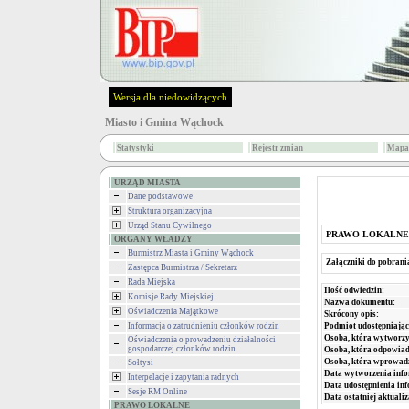
Wersja dla niedowidzących
Miasto i Gmina Wąchock
Statystyki
Rejestr zmian
Mapa 
URZĄD MIASTA
Dane podstawowe
Struktura organizacyjna
Urząd Stanu Cywilnego
PRAWO LOKALNE
ORGANY WŁADZY
Burmistrz Miasta i Gminy Wąchock
Załączniki do pobrani
Zastępca Burmistrza / Sekretarz
Rada Miejska
Ilość odwiedzin:
Komisje Rady Miejskiej
Nazwa dokumentu:
Oświadczenia Majątkowe
Skrócony opis:
Podmiot udostępniając
Informacja o zatrudnieniu członków rodzin
Osoba, która wytworzy
Oświadczenia o prowadzeniu działalności
gospodarczej członków rodzin
Osoba, która odpowiada
Osoba, która wprowad
Sołtysi
Data wytworzenia info
Interpelacje i zapytania radnych
Data udostępnienia inf
Sesje RM Online
Data ostatniej aktualiz
PRAWO LOKALNE