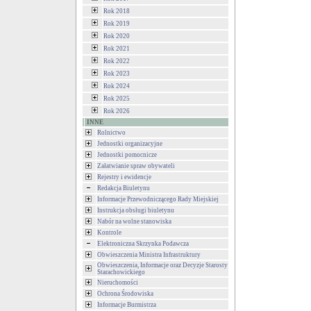
Rok 2018
Rok 2019
Rok 2020
Rok 2021
Rok 2022
Rok 2023
Rok 2024
Rok 2025
Rok 2026
INNE
Rolnictwo
Jednostki organizacyjne
Jednostki pomocnicze
Załatwianie spraw obywateli
Rejestry i ewidencje
Redakcja Biuletynu
Informacje Przewodniczącego Rady Miejskiej
Instrukcja obsługi biuletynu
Nabór na wolne stanowiska
Kontrole
Elektroniczna Skrzynka Podawcza
Obwieszczenia Ministra Infrastruktury
Obwieszczenia, Informacje oraz Decyzje Starosty
Starachowickiego
Nieruchomości
Ochrona Środowiska
Informacje Burmistrza