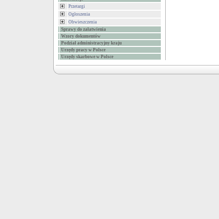
Przetargi
Ogłoszenia
Obwieszczenia
Sprawy do załatwienia
Wzory dokumentów
Podział administracyjny kraju
Urzędy pracy w Polsce
Urzędy skarbowe w Polsce