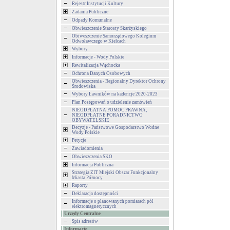
Rejestr Instytucji Kultury
Zadania Publiczne
Odpady Komunalne
Obwieszczenie Starosty Skarżyskiego
Obiweszczenie Samorządowego Kolegium
Odwoławczego w Kielcach
Wybory
Informacje - Wody Polskie
Rewitalizacja Wąchocka
Ochrona Danych Osobowych
Obwieszczenia - Regionalny Dyrektor Ochrony
Środowiska
Wybory Ławników na kadencje 2020-2023
Plan Postępowań o udzielenie zamówień
NIEODPŁATNA POMOC PRAWNA,
NIEODPŁATNE PORADNICTWO
OBYWATELSKIE
Decyzje - Państwowe Gospodarstwo Wodne
Wody Polskie
Petycje
Zawiadomienia
Obwieszczenia SKO
Informacja Publiczna
Strategia ZIT Miejski Obszar Funkcjonalny
Miasta Północy
Raporty
Deklaracja dostępności
Informacje o planowanych pomiarach pól
elektromagnetycznych
Urzędy Centralne
Spis adresów
Informacje