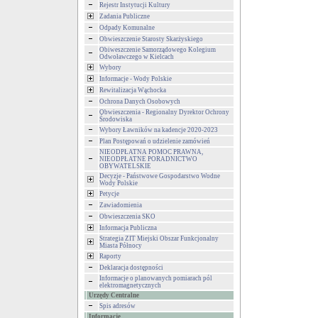
Rejestr Instytucji Kultury
Zadania Publiczne
Odpady Komunalne
Obwieszczenie Starosty Skarżyskiego
Obiweszczenie Samorządowego Kolegium
Odwoławczego w Kielcach
Wybory
Informacje - Wody Polskie
Rewitalizacja Wąchocka
Ochrona Danych Osobowych
Obwieszczenia - Regionalny Dyrektor Ochrony
Środowiska
Wybory Ławników na kadencje 2020-2023
Plan Postępowań o udzielenie zamówień
NIEODPŁATNA POMOC PRAWNA,
NIEODPŁATNE PORADNICTWO
OBYWATELSKIE
Decyzje - Państwowe Gospodarstwo Wodne
Wody Polskie
Petycje
Zawiadomienia
Obwieszczenia SKO
Informacja Publiczna
Strategia ZIT Miejski Obszar Funkcjonalny
Miasta Północy
Raporty
Deklaracja dostępności
Informacje o planowanych pomiarach pól
elektromagnetycznych
Urzędy Centralne
Spis adresów
Informacje