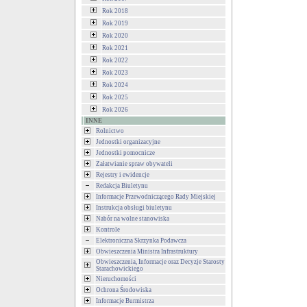
Rok 2018
Rok 2019
Rok 2020
Rok 2021
Rok 2022
Rok 2023
Rok 2024
Rok 2025
Rok 2026
INNE
Rolnictwo
Jednostki organizacyjne
Jednostki pomocnicze
Załatwianie spraw obywateli
Rejestry i ewidencje
Redakcja Biuletynu
Informacje Przewodniczącego Rady Miejskiej
Instrukcja obsługi biuletynu
Nabór na wolne stanowiska
Kontrole
Elektroniczna Skrzynka Podawcza
Obwieszczenia Ministra Infrastruktury
Obwieszczenia, Informacje oraz Decyzje Starosty
Starachowickiego
Nieruchomości
Ochrona Środowiska
Informacje Burmistrza