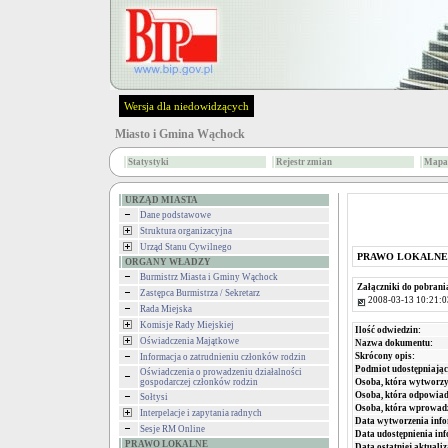
Wersja dla niedowidzących
Miasto i Gmina Wąchock
Statystyki
Rejestr zmian
Mapa 
URZĄD MIASTA
Dane podstawowe
Struktura organizacyjna
Urząd Stanu Cywilnego
PRAWO LOKALNE
ORGANY WŁADZY
Burmistrz Miasta i Gminy Wąchock
Załączniki do pobrani
Zastępca Burmistrza / Sekretarz
2008-03-13 10:21:0
Rada Miejska
Komisje Rady Miejskiej
Ilość odwiedzin:
Oświadczenia Majątkowe
Nazwa dokumentu:
Skrócony opis:
Informacja o zatrudnieniu członków rodzin
Podmiot udostępniając
Oświadczenia o prowadzeniu działalności
gospodarczej członków rodzin
Osoba, która wytworzy
Osoba, która odpowiada
Sołtysi
Osoba, która wprowad
Interpelacje i zapytania radnych
Data wytworzenia info
Sesje RM Online
Data udostępnienia inf
PRAWO LOKALNE
Data ostatniej aktualiz