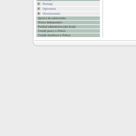
Przetargi
Ogłoszenia
Obwieszczenia
Sprawy do załatwienia
Wzory dokumentów
Podział administracyjny kraju
Urzędy pracy w Polsce
Urzędy skarbowe w Polsce