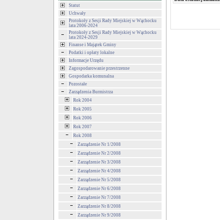
Statut
Uchwały
Protokoły z Sesji Rady Miejskiej w Wąchocku
lata 2006-2024
Protokoły z Sesji Rady Miejskiej w Wąchocku
lata 2024-2029
Finanse i Majątek Gminy
Podatki i opłaty lokalne
Informacje Urzędu
Zagospodarowanie przestrzenne
Gospodarka komunalna
Pozostałe
Zarządzenia Burmistrza
Rok 2004
Rok 2005
Rok 2006
Rok 2007
Rok 2008
Zarządzenie Nr 1/2008
Zarządzenie Nr 2/2008
Zarządzenie Nr 3/2008
Zarządzenie Nr 4/2008
Zarządzenie Nr 5/2008
Zarządzenie Nr 6/2008
Zarządzenie Nr 7/2008
Zarządzenie Nr 8/2008
Zarządzenie Nr 9/2008