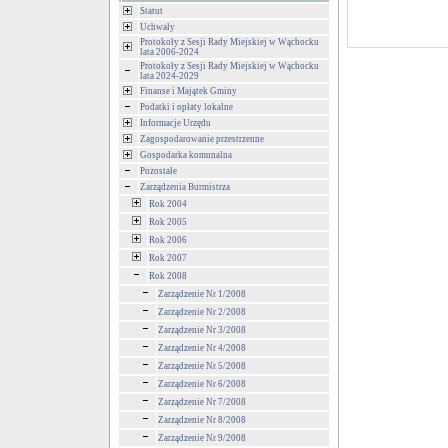
Statut
Uchwały
Protokoły z Sesji Rady Miejskiej w Wąchocku
lata 2006-2024
Protokoły z Sesji Rady Miejskiej w Wąchocku
lata 2024-2029
Finanse i Majątek Gminy
Podatki i opłaty lokalne
Informacje Urzędu
Zagospodarowanie przestrzenne
Gospodarka komunalna
Pozostałe
Zarządzenia Burmistrza
Rok 2004
Rok 2005
Rok 2006
Rok 2007
Rok 2008
Zarządzenie Nr 1/2008
Zarządzenie Nr 2/2008
Zarządzenie Nr 3/2008
Zarządzenie Nr 4/2008
Zarządzenie Nr 5/2008
Zarządzenie Nr 6/2008
Zarządzenie Nr 7/2008
Zarządzenie Nr 8/2008
Zarządzenie Nr 9/2008