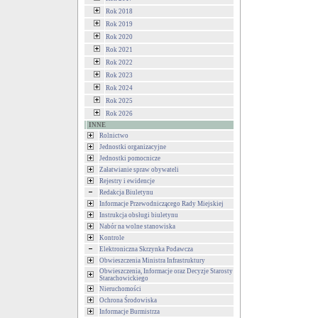
Rok 2018
Rok 2019
Rok 2020
Rok 2021
Rok 2022
Rok 2023
Rok 2024
Rok 2025
Rok 2026
INNE
Rolnictwo
Jednostki organizacyjne
Jednostki pomocnicze
Załatwianie spraw obywateli
Rejestry i ewidencje
Redakcja Biuletynu
Informacje Przewodniczącego Rady Miejskiej
Instrukcja obsługi biuletynu
Nabór na wolne stanowiska
Kontrole
Elektroniczna Skrzynka Podawcza
Obwieszczenia Ministra Infrastruktury
Obwieszczenia, Informacje oraz Decyzje Starosty
Starachowickiego
Nieruchomości
Ochrona Środowiska
Informacje Burmistrza