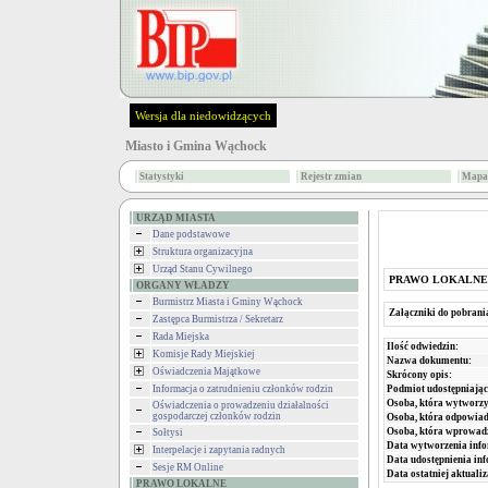
Wersja dla niedowidzących
Miasto i Gmina Wąchock
Statystyki
Rejestr zmian
Mapa 
URZĄD MIASTA
Dane podstawowe
Struktura organizacyjna
Urząd Stanu Cywilnego
PRAWO LOKALNE
ORGANY WŁADZY
Burmistrz Miasta i Gminy Wąchock
Załączniki do pobrani
Zastępca Burmistrza / Sekretarz
Rada Miejska
Ilość odwiedzin:
Komisje Rady Miejskiej
Nazwa dokumentu:
Oświadczenia Majątkowe
Skrócony opis:
Podmiot udostępniając
Informacja o zatrudnieniu członków rodzin
Osoba, która wytworzy
Oświadczenia o prowadzeniu działalności
gospodarczej członków rodzin
Osoba, która odpowiada
Osoba, która wprowad
Sołtysi
Data wytworzenia info
Interpelacje i zapytania radnych
Data udostępnienia inf
Sesje RM Online
Data ostatniej aktualiz
PRAWO LOKALNE