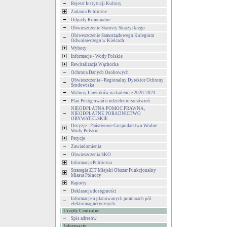
Rejestr Instytucji Kultury
Zadania Publiczne
Odpady Komunalne
Obwieszczenie Starosty Skarżyskiego
Obiweszczenie Samorządowego Kolegium
Odwoławczego w Kielcach
Wybory
Informacje - Wody Polskie
Rewitalizacja Wąchocka
Ochrona Danych Osobowych
Obwieszczenia - Regionalny Dyrektor Ochrony
Środowiska
Wybory Ławników na kadencje 2020-2023
Plan Postępowań o udzielenie zamówień
NIEODPŁATNA POMOC PRAWNA,
NIEODPŁATNE PORADNICTWO
OBYWATELSKIE
Decyzje - Państwowe Gospodarstwo Wodne
Wody Polskie
Petycje
Zawiadomienia
Obwieszczenia SKO
Informacja Publiczna
Strategia ZIT Miejski Obszar Funkcjonalny
Miasta Północy
Raporty
Deklaracja dostępności
Informacje o planowanych pomiarach pól
elektromagnetycznych
Urzędy Centralne
Spis adresów
Informacje