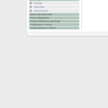
Przetargi
Ogłoszenia
Obwieszczenia
Sprawy do załatwienia
Wzory dokumentów
Podział administracyjny kraju
Urzędy pracy w Polsce
Urzędy skarbowe w Polsce