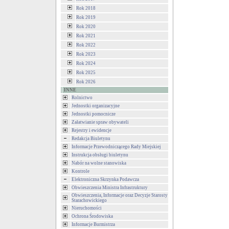
Rok 2018
Rok 2019
Rok 2020
Rok 2021
Rok 2022
Rok 2023
Rok 2024
Rok 2025
Rok 2026
INNE
Rolnictwo
Jednostki organizacyjne
Jednostki pomocnicze
Załatwianie spraw obywateli
Rejestry i ewidencje
Redakcja Biuletynu
Informacje Przewodniczącego Rady Miejskiej
Instrukcja obsługi biuletynu
Nabór na wolne stanowiska
Kontrole
Elektroniczna Skrzynka Podawcza
Obwieszczenia Ministra Infrastruktury
Obwieszczenia, Informacje oraz Decyzje Starosty
Starachowickiego
Nieruchomości
Ochrona Środowiska
Informacje Burmistrza