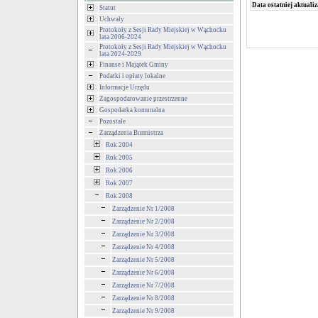
Data ostatniej aktualiz
Statut
Uchwały
Protokoły z Sesji Rady Miejskiej w Wąchocku
lata 2006-2024
Protokoły z Sesji Rady Miejskiej w Wąchocku
lata 2024-2029
Finanse i Majątek Gminy
Podatki i opłaty lokalne
Informacje Urzędu
Zagospodarowanie przestrzenne
Gospodarka komunalna
Pozostałe
Zarządzenia Burmistrza
Rok 2004
Rok 2005
Rok 2006
Rok 2007
Rok 2008
Zarządzenie Nr 1/2008
Zarządzenie Nr 2/2008
Zarządzenie Nr 3/2008
Zarządzenie Nr 4/2008
Zarządzenie Nr 5/2008
Zarządzenie Nr 6/2008
Zarządzenie Nr 7/2008
Zarządzenie Nr 8/2008
Zarządzenie Nr 9/2008