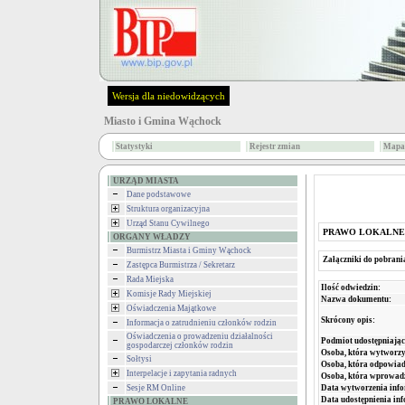
Wersja dla niedowidzących
Miasto i Gmina Wąchock
Statystyki
Rejestr zmian
Mapa 
URZĄD MIASTA
Dane podstawowe
Struktura organizacyjna
Urząd Stanu Cywilnego
PRAWO LOKALNE
ORGANY WŁADZY
Burmistrz Miasta i Gminy Wąchock
Załączniki do pobrani
Zastępca Burmistrza / Sekretarz
Rada Miejska
Ilość odwiedzin:
Komisje Rady Miejskiej
Nazwa dokumentu:
Oświadczenia Majątkowe
Skrócony opis:
Informacja o zatrudnieniu członków rodzin
Oświadczenia o prowadzeniu działalności
Podmiot udostępniając
gospodarczej członków rodzin
Osoba, która wytworzy
Sołtysi
Osoba, która odpowiada
Interpelacje i zapytania radnych
Osoba, która wprowad
Data wytworzenia info
Sesje RM Online
Data udostępnienia inf
PRAWO LOKALNE