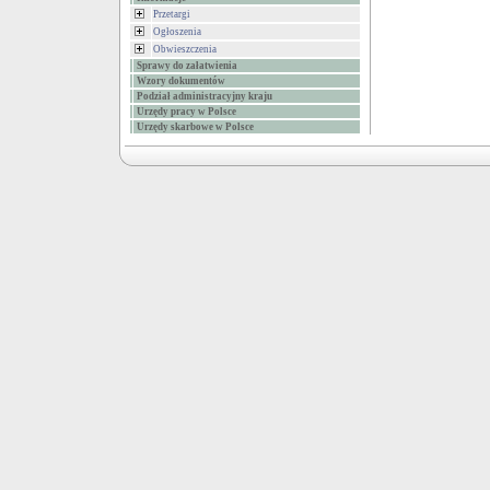
Przetargi
Ogłoszenia
Obwieszczenia
Sprawy do załatwienia
Wzory dokumentów
Podział administracyjny kraju
Urzędy pracy w Polsce
Urzędy skarbowe w Polsce