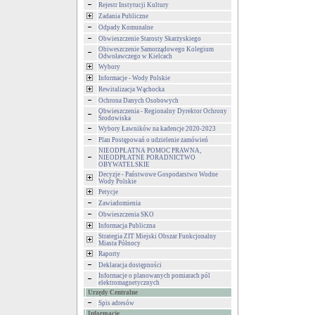
Rejestr Instytucji Kultury
Zadania Publiczne
Odpady Komunalne
Obwieszczenie Starosty Skarżyskiego
Obiweszczenie Samorządowego Kolegium
Odwoławczego w Kielcach
Wybory
Informacje - Wody Polskie
Rewitalizacja Wąchocka
Ochrona Danych Osobowych
Obwieszczenia - Regionalny Dyrektor Ochrony
Środowiska
Wybory Ławników na kadencje 2020-2023
Plan Postępowań o udzielenie zamówień
NIEODPŁATNA POMOC PRAWNA,
NIEODPŁATNE PORADNICTWO
OBYWATELSKIE
Decyzje - Państwowe Gospodarstwo Wodne
Wody Polskie
Petycje
Zawiadomienia
Obwieszczenia SKO
Informacja Publiczna
Strategia ZIT Miejski Obszar Funkcjonalny
Miasta Północy
Raporty
Deklaracja dostępności
Informacje o planowanych pomiarach pól
elektromagnetycznych
Urzędy Centralne
Spis adresów
Informacje