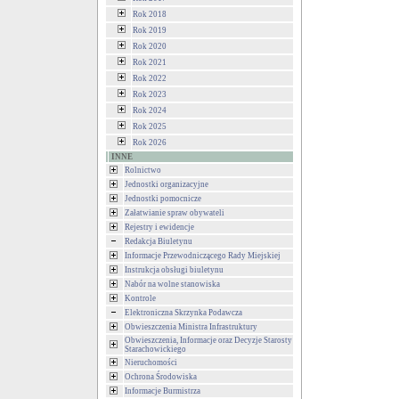
Rok 2018
Rok 2019
Rok 2020
Rok 2021
Rok 2022
Rok 2023
Rok 2024
Rok 2025
Rok 2026
INNE
Rolnictwo
Jednostki organizacyjne
Jednostki pomocnicze
Załatwianie spraw obywateli
Rejestry i ewidencje
Redakcja Biuletynu
Informacje Przewodniczącego Rady Miejskiej
Instrukcja obsługi biuletynu
Nabór na wolne stanowiska
Kontrole
Elektroniczna Skrzynka Podawcza
Obwieszczenia Ministra Infrastruktury
Obwieszczenia, Informacje oraz Decyzje Starosty
Starachowickiego
Nieruchomości
Ochrona Środowiska
Informacje Burmistrza