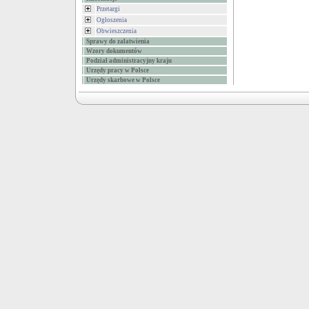
Przetargi
Ogłoszenia
Obwieszczenia
Sprawy do załatwienia
Wzory dokumentów
Podział administracyjny kraju
Urzędy pracy w Polsce
Urzędy skarbowe w Polsce