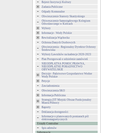
Rejestr Instytucji Kultury
Zadania Publiczne
Odpady Komunalne
Obwieszczenie Starosty Skarżyskiego
Obiweszczenie Samorządowego Kolegium
Odwoławczego w Kielcach
Wybory
Informacje - Wody Polskie
Rewitalizacja Wąchocka
Ochrona Danych Osobowych
Obwieszczenia - Regionalny Dyrektor Ochrony
Środowiska
Wybory Ławników na kadencje 2020-2023
Plan Postępowań o udzielenie zamówień
NIEODPŁATNA POMOC PRAWNA,
NIEODPŁATNE PORADNICTWO
OBYWATELSKIE
Decyzje - Państwowe Gospodarstwo Wodne
Wody Polskie
Petycje
Zawiadomienia
Obwieszczenia SKO
Informacja Publiczna
Strategia ZIT Miejski Obszar Funkcjonalny
Miasta Północy
Raporty
Deklaracja dostępności
Informacje o planowanych pomiarach pól
elektromagnetycznych
Urzędy Centralne
Spis adresów
Informacje