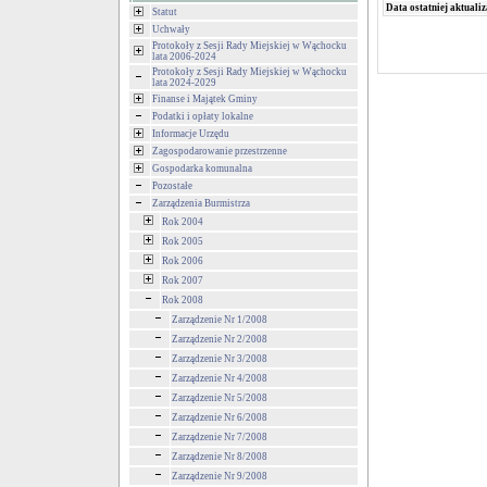
Data ostatniej aktualiz
Statut
Uchwały
Protokoły z Sesji Rady Miejskiej w Wąchocku
lata 2006-2024
Protokoły z Sesji Rady Miejskiej w Wąchocku
lata 2024-2029
Finanse i Majątek Gminy
Podatki i opłaty lokalne
Informacje Urzędu
Zagospodarowanie przestrzenne
Gospodarka komunalna
Pozostałe
Zarządzenia Burmistrza
Rok 2004
Rok 2005
Rok 2006
Rok 2007
Rok 2008
Zarządzenie Nr 1/2008
Zarządzenie Nr 2/2008
Zarządzenie Nr 3/2008
Zarządzenie Nr 4/2008
Zarządzenie Nr 5/2008
Zarządzenie Nr 6/2008
Zarządzenie Nr 7/2008
Zarządzenie Nr 8/2008
Zarządzenie Nr 9/2008