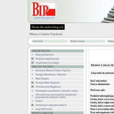
Wersja dla niedowidzących
Miasto i Gmina Wąchock
Statystyki
Rejestr zmian
Mapa 
URZĄD MIASTA
Dane podstawowe
Struktura organizacyjna
Urząd Stanu Cywilnego
PRAWO LOKALNE
ORGANY WŁADZY
Burmistrz Miasta i Gminy Wąchock
Załączniki do pobrani
Zastępca Burmistrza / Sekretarz
Rada Miejska
Ilość odwiedzin:
Komisje Rady Miejskiej
Nazwa dokumentu:
Oświadczenia Majątkowe
Skrócony opis:
Informacja o zatrudnieniu członków rodzin
Oświadczenia o prowadzeniu działalności
Podmiot udostępniając
gospodarczej członków rodzin
Osoba, która wytworzy
Sołtysi
Osoba, która odpowiada
Interpelacje i zapytania radnych
Osoba, która wprowad
Data wytworzenia info
Sesje RM Online
Data udostępnienia inf
PRAWO LOKALNE