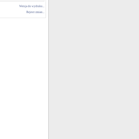
Wersja do wydruku...
Rejestr zmian...