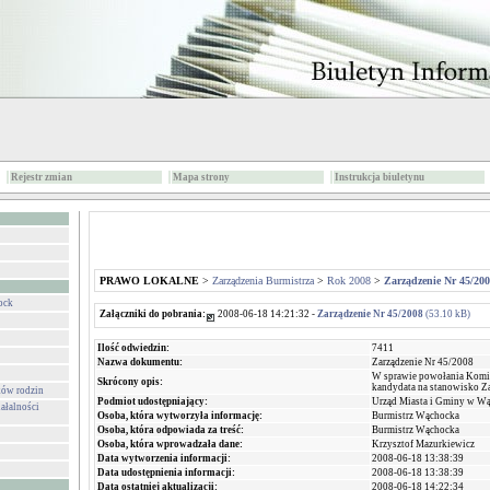
Rejestr zmian
Mapa strony
Instrukcja biuletynu
PRAWO LOKALNE
>
Zarządzenia Burmistrza
>
Rok 2008
>
Zarządzenie Nr 45/20
ock
Załączniki do pobrania:
2008-06-18 14:21:32 -
Zarządzenie Nr 45/2008
(53.10 kB)
Ilość odwiedzin:
7411
Nazwa dokumentu:
Zarządzenie Nr 45/2008
W sprawie powołania Komis
Skrócony opis:
kandydata na stanowisko Z
ków rodzin
Podmiot udostępniający:
Urząd Miasta i Gminy w W
ałalności
Osoba, która wytworzyła informację:
Burmistrz Wąchocka
Osoba, która odpowiada za treść:
Burmistrz Wąchocka
Osoba, która wprowadzała dane:
Krzysztof Mazurkiewicz
Data wytworzenia informacji:
2008-06-18 13:38:39
Data udostępnienia informacji:
2008-06-18 13:38:39
Data ostatniej aktualizacji:
2008-06-18 14:22:34