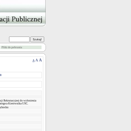
Pliki do pobrania
A
A
A
08
ji Rekrutacyjnej do wyłonienia
astępca Kierownika USC.
ąchocku