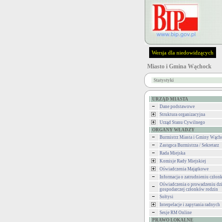
Wersja dla niedowidzących
Miasto i Gmina Wąchock
Statystyki
URZĄD MIASTA
Dane podstawowe
Struktura organizacyjna
Urząd Stanu Cywilnego
ORGANY WŁADZY
Burmistrz Miasta i Gminy Wąch
Zastępca Burmistrza / Sekretarz
Rada Miejska
Komisje Rady Miejskiej
Oświadczenia Majątkowe
Informacja o zatrudnieniu człon
Oświadczenia o prowadzeniu dzi
gospodarczej członków rodzin
Sołtysi
Interpelacje i zapytania radnych
Sesje RM Online
PRAWO LOKALNE