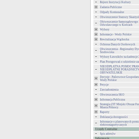
Rejestr Instytucji Kultury
Zadania Publiczne
Odpady Komunalne
Obwieszczenie Starosty Skarżys
Obiweszczenie Samorządowego
Odwoławczego w Kielcach
Wybory
Informacje - Wody Polskie
Rewitalizacja Wąchocka
Ochrona Danych Osobowych
Obwieszczenia - Regionalny Dy
Środowiska
Wybory Ławników na kadencje
Plan Postępowań o udzielenie 
NIEODPŁATNA POMOC PRA
NIEODPŁATNE PORADNICT
OBYWATELSKIE
Decyzje - Państwowe Gospodar
Wody Polskie
Petycje
Zawiadomienia
Obwieszczenia SKO
Informacja Publiczna
Strategia ZIT Miejski Obszar F
Miasta Północy
Raporty
Deklaracja dostępności
Informacje o planowanych pomia
elektromagnetycznych
Urzędy Centralne
Spis adresów
Informacje