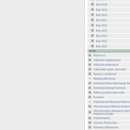
Rok 2018
Rok 2019
Rok 2020
Rok 2021
Rok 2022
Rok 2023
Rok 2024
Rok 2025
Rok 2026
INNE
Rolnictwo
Jednostki organizacyjne
Jednostki pomocnicze
Załatwianie spraw obywateli
Rejestry i ewidencje
Redakcja Biuletynu
Informacje Przewodniczącego Ra
Instrukcja obsługi biuletynu
Nabór na wolne stanowiska
Kontrole
Elektroniczna Skrzynka Podawc
Obwieszczenia Ministra Infrastr
Obwieszczenia, Informacje oraz 
Starachowickiego
Nieruchomości
Ochrona Środowiska
Informacje Burmistrza