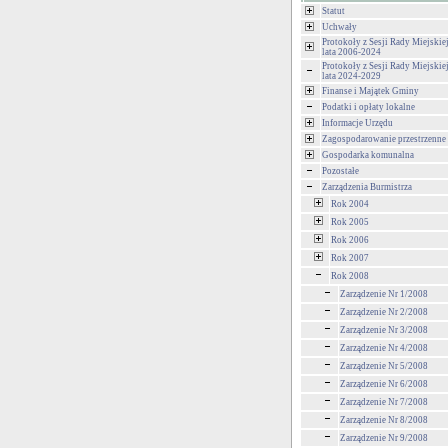
Statut
Uchwały
Protokoły z Sesji Rady Miejski
lata 2006-2024
Protokoły z Sesji Rady Miejski
lata 2024-2029
Finanse i Majątek Gminy
Podatki i opłaty lokalne
Informacje Urzędu
Zagospodarowanie przestrzenne
Gospodarka komunalna
Pozostałe
Zarządzenia Burmistrza
Rok 2004
Rok 2005
Rok 2006
Rok 2007
Rok 2008
Zarządzenie Nr 1/2008
Zarządzenie Nr 2/2008
Zarządzenie Nr 3/2008
Zarządzenie Nr 4/2008
Zarządzenie Nr 5/2008
Zarządzenie Nr 6/2008
Zarządzenie Nr 7/2008
Zarządzenie Nr 8/2008
Zarządzenie Nr 9/2008