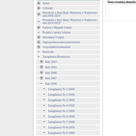
Data ostatniej aktualiz
Statut
Uchwały
Protokoły z Sesji Rady Miejskiej w Wąchocku
lata 2006-2024
Protokoły z Sesji Rady Miejskiej w Wąchocku
lata 2024-2029
Finanse i Majątek Gminy
Podatki i opłaty lokalne
Informacje Urzędu
Zagospodarowanie przestrzenne
Gospodarka komunalna
Pozostałe
Zarządzenia Burmistrza
Rok 2004
Rok 2005
Rok 2006
Rok 2007
Rok 2008
Zarządzenie Nr 1/2008
Zarządzenie Nr 2/2008
Zarządzenie Nr 3/2008
Zarządzenie Nr 4/2008
Zarządzenie Nr 5/2008
Zarządzenie Nr 6/2008
Zarządzenie Nr 7/2008
Zarządzenie Nr 8/2008
Zarządzenie Nr 9/2008