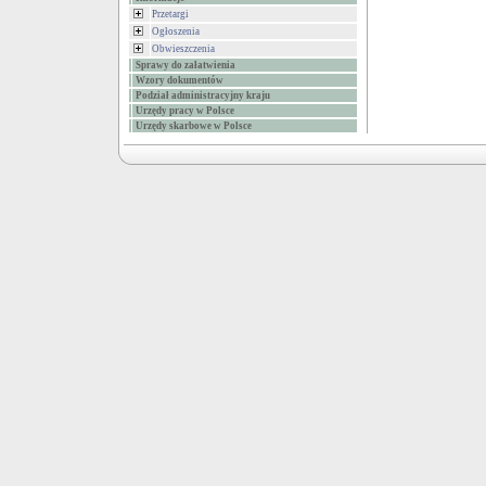
Przetargi
Ogłoszenia
Obwieszczenia
Sprawy do załatwienia
Wzory dokumentów
Podział administracyjny kraju
Urzędy pracy w Polsce
Urzędy skarbowe w Polsce