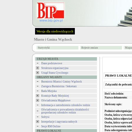
Wersja dla niedowidzących
Miasto i Gmina Wąchock
Statystyki
Rejestr zmian
Mapa 
URZĄD MIASTA
Dane podstawowe
Struktura organizacyjna
Urząd Stanu Cywilnego
PRAWO LOKALNE
ORGANY WŁADZY
Burmistrz Miasta i Gminy Wąchock
Załączniki do pobrani
Zastępca Burmistrza / Sekretarz
Rada Miejska
Ilość odwiedzin:
Komisje Rady Miejskiej
Nazwa dokumentu:
Oświadczenia Majątkowe
Skrócony opis:
Informacja o zatrudnieniu członków rodzin
Oświadczenia o prowadzeniu działalności
Podmiot udostępniając
gospodarczej członków rodzin
Osoba, która wytworzy
Sołtysi
Osoba, która odpowiada
Interpelacje i zapytania radnych
Osoba, która wprowad
Data wytworzenia info
Sesje RM Online
Data udostępnienia inf
PRAWO LOKALNE