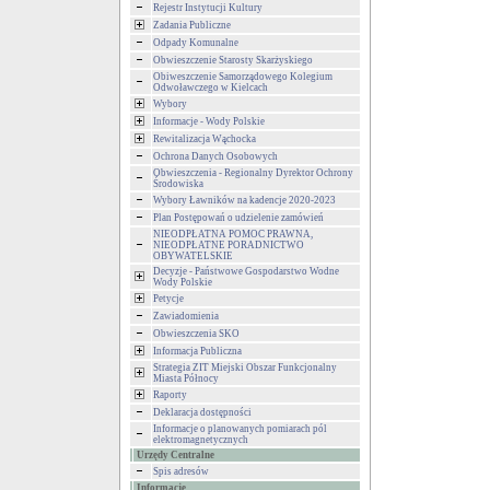
Rejestr Instytucji Kultury
Zadania Publiczne
Odpady Komunalne
Obwieszczenie Starosty Skarżyskiego
Obiweszczenie Samorządowego Kolegium
Odwoławczego w Kielcach
Wybory
Informacje - Wody Polskie
Rewitalizacja Wąchocka
Ochrona Danych Osobowych
Obwieszczenia - Regionalny Dyrektor Ochrony
Środowiska
Wybory Ławników na kadencje 2020-2023
Plan Postępowań o udzielenie zamówień
NIEODPŁATNA POMOC PRAWNA,
NIEODPŁATNE PORADNICTWO
OBYWATELSKIE
Decyzje - Państwowe Gospodarstwo Wodne
Wody Polskie
Petycje
Zawiadomienia
Obwieszczenia SKO
Informacja Publiczna
Strategia ZIT Miejski Obszar Funkcjonalny
Miasta Północy
Raporty
Deklaracja dostępności
Informacje o planowanych pomiarach pól
elektromagnetycznych
Urzędy Centralne
Spis adresów
Informacje