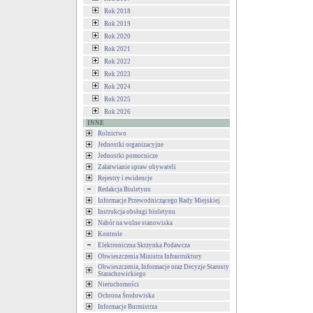
Rok 2018
Rok 2019
Rok 2020
Rok 2021
Rok 2022
Rok 2023
Rok 2024
Rok 2025
Rok 2026
INNE
Rolnictwo
Jednostki organizacyjne
Jednostki pomocnicze
Załatwianie spraw obywateli
Rejestry i ewidencje
Redakcja Biuletynu
Informacje Przewodniczącego Rady Miejskiej
Instrukcja obsługi biuletynu
Nabór na wolne stanowiska
Kontrole
Elektroniczna Skrzynka Podawcza
Obwieszczenia Ministra Infrastruktury
Obwieszczenia, Informacje oraz Decyzje Starosty
Starachowickiego
Nieruchomości
Ochrona Środowiska
Informacje Burmistrza