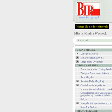
Wersja dla niedowidzących
Miasto i Gmina Wąchock
Statystyki
URZĄD MIASTA
Dane podstawowe
Struktura organizacyjna
Urząd Stanu Cywilnego
ORGANY WŁADZY
Burmistrz Miasta i Gminy Wąch
Zastępca Burmistrza / Sekretarz
Rada Miejska
Komisje Rady Miejskiej
Oświadczenia Majątkowe
Informacja o zatrudnieniu człon
Oświadczenia o prowadzeniu dzi
gospodarczej członków rodzin
Sołtysi
Interpelacje i zapytania radnych
Sesje RM Online
PRAWO LOKALNE