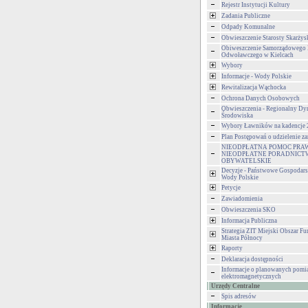
Rejestr Instytucji Kultury
Zadania Publiczne
Odpady Komunalne
Obwieszczenie Starosty Skarżys
Obiweszczenie Samorządowego
Odwoławczego w Kielcach
Wybory
Informacje - Wody Polskie
Rewitalizacja Wąchocka
Ochrona Danych Osobowych
Obwieszczenia - Regionalny Dy
Środowiska
Wybory Ławników na kadencje
Plan Postępowań o udzielenie 
NIEODPŁATNA POMOC PRA
NIEODPŁATNE PORADNICT
OBYWATELSKIE
Decyzje - Państwowe Gospodar
Wody Polskie
Petycje
Zawiadomienia
Obwieszczenia SKO
Informacja Publiczna
Strategia ZIT Miejski Obszar F
Miasta Północy
Raporty
Deklaracja dostępności
Informacje o planowanych pomia
elektromagnetycznych
Urzędy Centralne
Spis adresów
Informacje