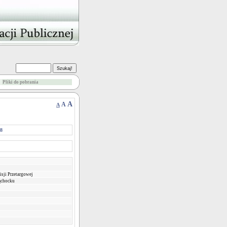
Pliki do pobrania
A
A
A
08
sji Przetargowej
ąchocku