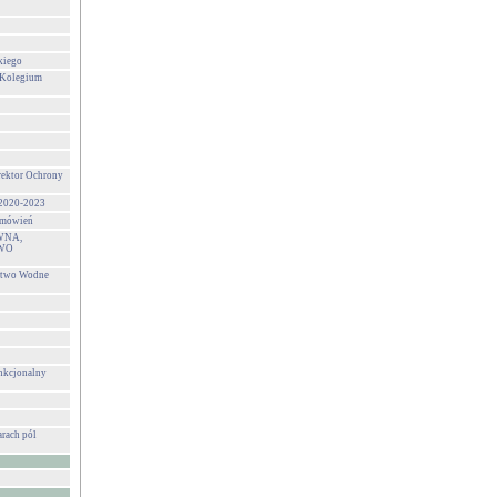
kiego
 Kolegium
rektor Ochrony
 2020-2023
zamówień
WNA,
WO
stwo Wodne
unkcjonalny
rach pól