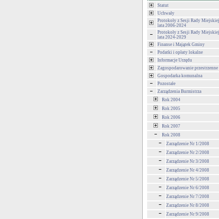
Statut
Uchwały
Protokoły z Sesji Rady Miejski
lata 2006-2024
Protokoły z Sesji Rady Miejski
lata 2024-2029
Finanse i Majątek Gminy
Podatki i opłaty lokalne
Informacje Urzędu
Zagospodarowanie przestrzenne
Gospodarka komunalna
Pozostałe
Zarządzenia Burmistrza
Rok 2004
Rok 2005
Rok 2006
Rok 2007
Rok 2008
Zarządzenie Nr 1/2008
Zarządzenie Nr 2/2008
Zarządzenie Nr 3/2008
Zarządzenie Nr 4/2008
Zarządzenie Nr 5/2008
Zarządzenie Nr 6/2008
Zarządzenie Nr 7/2008
Zarządzenie Nr 8/2008
Zarządzenie Nr 9/2008