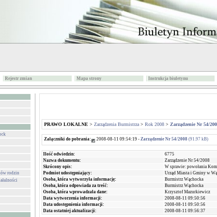
Rejestr zmian
Mapa strony
Instrukcja biuletynu
PRAWO LOKALNE
>
Zarządzenia Burmistrza
>
Rok 2008
>
Zarządzenie Nr 54/20
ock
Załączniki do pobrania:
2008-08-11 09:54:19 -
Zarządzenie Nr 54/2008
(91.97 kB)
Ilość odwiedzin:
6775
Nazwa dokumentu:
Zarządzenie Nr 54/2008
Skrócony opis:
W sprawie: powołania Komi
Podmiot udostępniający:
Urząd Miasta i Gminy w W
ków rodzin
Osoba, która wytworzyła informację:
Burmistrz Wąchocka
ałalności
Osoba, która odpowiada za treść:
Burmistrz Wąchocka
Osoba, która wprowadzała dane:
Krzysztof Mazurkiewicz
Data wytworzenia informacji:
2008-08-11 09:50:56
Data udostępnienia informacji:
2008-08-11 09:50:56
Data ostatniej aktualizacji:
2008-08-11 09:56:37