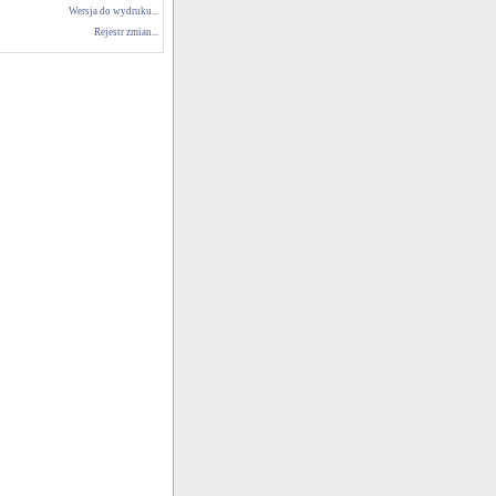
Wersja do wydruku...
Rejestr zmian...