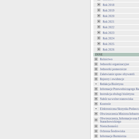
Rok 2018
Rok 2019
Rok 2020
Rok 2021
Rok 2022
Rok 2023
Rok 2024
Rok 2025
Rok 2026
INNE
Rolnictwo
Jednostki organizacyjne
Jednostki pomocnicze
Załatwianie spraw obywateli
Rejestry i ewidencje
Redakcja Biuletynu
Informacje Przewodniczącego Ra
Instrukcja obsługi biuletynu
Nabór na wolne stanowiska
Kontrole
Elektroniczna Skrzynka Podawc
Obwieszczenia Ministra Infrastr
Obwieszczenia, Informacje oraz 
Starachowickiego
Nieruchomości
Ochrona Środowiska
Informacje Burmistrza