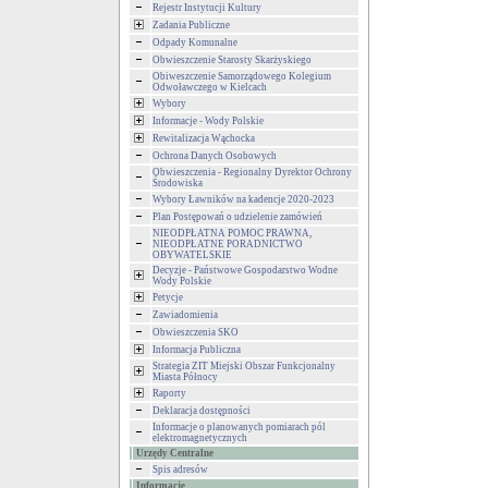
Rejestr Instytucji Kultury
Zadania Publiczne
Odpady Komunalne
Obwieszczenie Starosty Skarżyskiego
Obiweszczenie Samorządowego Kolegium
Odwoławczego w Kielcach
Wybory
Informacje - Wody Polskie
Rewitalizacja Wąchocka
Ochrona Danych Osobowych
Obwieszczenia - Regionalny Dyrektor Ochrony
Środowiska
Wybory Ławników na kadencje 2020-2023
Plan Postępowań o udzielenie zamówień
NIEODPŁATNA POMOC PRAWNA,
NIEODPŁATNE PORADNICTWO
OBYWATELSKIE
Decyzje - Państwowe Gospodarstwo Wodne
Wody Polskie
Petycje
Zawiadomienia
Obwieszczenia SKO
Informacja Publiczna
Strategia ZIT Miejski Obszar Funkcjonalny
Miasta Północy
Raporty
Deklaracja dostępności
Informacje o planowanych pomiarach pól
elektromagnetycznych
Urzędy Centralne
Spis adresów
Informacje