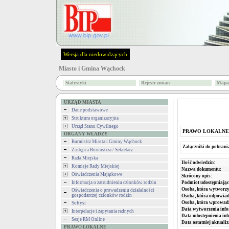
Wersja dla niedowidzących
Miasto i Gmina Wąchock
Statystyki
Rejestr zmian
Mapa 
URZĄD MIASTA
Dane podstawowe
Struktura organizacyjna
Urząd Stanu Cywilnego
PRAWO LOKALNE
ORGANY WŁADZY
Burmistrz Miasta i Gminy Wąchock
Załączniki do pobrani
Zastępca Burmistrza / Sekretarz
Rada Miejska
Ilość odwiedzin:
Komisje Rady Miejskiej
Nazwa dokumentu:
Oświadczenia Majątkowe
Skrócony opis:
Podmiot udostępniając
Informacja o zatrudnieniu członków rodzin
Osoba, która wytworzy
Oświadczenia o prowadzeniu działalności
gospodarczej członków rodzin
Osoba, która odpowiada
Osoba, która wprowad
Sołtysi
Data wytworzenia info
Interpelacje i zapytania radnych
Data udostępnienia inf
Sesje RM Online
Data ostatniej aktualiz
PRAWO LOKALNE