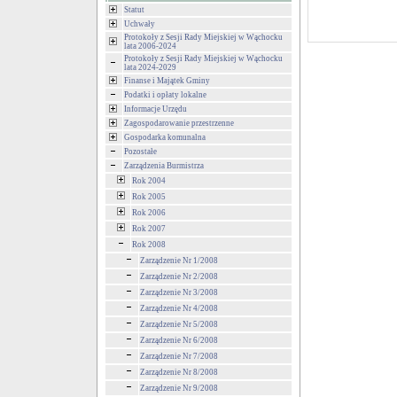
Statut
Uchwały
Protokoły z Sesji Rady Miejskiej w Wąchocku
lata 2006-2024
Protokoły z Sesji Rady Miejskiej w Wąchocku
lata 2024-2029
Finanse i Majątek Gminy
Podatki i opłaty lokalne
Informacje Urzędu
Zagospodarowanie przestrzenne
Gospodarka komunalna
Pozostałe
Zarządzenia Burmistrza
Rok 2004
Rok 2005
Rok 2006
Rok 2007
Rok 2008
Zarządzenie Nr 1/2008
Zarządzenie Nr 2/2008
Zarządzenie Nr 3/2008
Zarządzenie Nr 4/2008
Zarządzenie Nr 5/2008
Zarządzenie Nr 6/2008
Zarządzenie Nr 7/2008
Zarządzenie Nr 8/2008
Zarządzenie Nr 9/2008