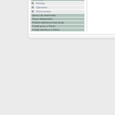
Przetargi
Ogłoszenia
Obwieszczenia
Sprawy do załatwienia
Wzory dokumentów
Podział administracyjny kraju
Urzędy pracy w Polsce
Urzędy skarbowe w Polsce