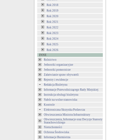
Rok 2018
Rok 2019
Rok 2020
Rok 2021
Rok 2022
Rok 2023
Rok 2024
Rok 2025
Rok 2026
INNE
Rolnictwo
Jednostki organizacyjne
Jednostki pomocnicze
Załatwianie spraw obywateli
Rejestry i ewidencje
Redakcja Biuletynu
Informacje Przewodniczącego Rady Miejskiej
Instrukcja obsługi biuletynu
Nabór na wolne stanowiska
Kontrole
Elektroniczna Skrzynka Podawcza
Obwieszczenia Ministra Infrastruktury
Obwieszczenia, Informacje oraz Decyzje Starosty
Starachowickiego
Nieruchomości
Ochrona Środowiska
Informacje Burmistrza