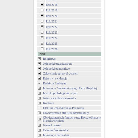
Rok 2018
Rok 2019
Rok 2020
Rok 2021
Rok 2022
Rok 2023
Rok 2024
Rok 2025
Rok 2026
INNE
Rolnictwo
Jednostki organizacyjne
Jednostki pomocnicze
Załatwianie spraw obywateli
Rejestry i ewidencje
Redakcja Biuletynu
Informacje Przewodniczącego Rady Miejskiej
Instrukcja obsługi biuletynu
Nabór na wolne stanowiska
Kontrole
Elektroniczna Skrzynka Podawcza
Obwieszczenia Ministra Infrastruktury
Obwieszczenia, Informacje oraz Decyzje Starosty
Starachowickiego
Nieruchomości
Ochrona Środowiska
Informacje Burmistrza