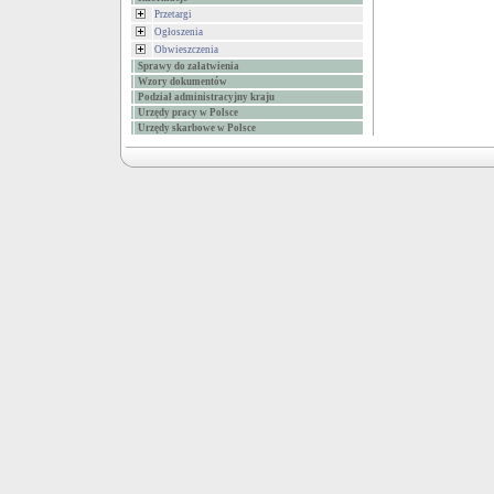
Przetargi
Ogłoszenia
Obwieszczenia
Sprawy do załatwienia
Wzory dokumentów
Podział administracyjny kraju
Urzędy pracy w Polsce
Urzędy skarbowe w Polsce