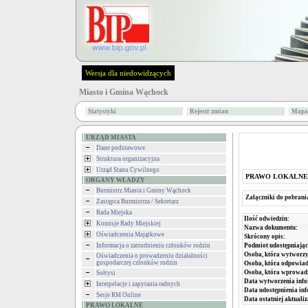
Wersja dla niedowidzących
Miasto i Gmina Wąchock
Statystyki
Rejestr zmian
Mapa 
URZĄD MIASTA
Dane podstawowe
Struktura organizacyjna
Urząd Stanu Cywilnego
PRAWO LOKALNE
ORGANY WŁADZY
Burmistrz Miasta i Gminy Wąchock
Załączniki do pobrani
Zastępca Burmistrza / Sekretarz
Rada Miejska
Ilość odwiedzin:
Komisje Rady Miejskiej
Nazwa dokumentu:
Oświadczenia Majątkowe
Skrócony opis:
Podmiot udostępniając
Informacja o zatrudnieniu członków rodzin
Osoba, która wytworzy
Oświadczenia o prowadzeniu działalności
gospodarczej członków rodzin
Osoba, która odpowiada
Osoba, która wprowad
Sołtysi
Data wytworzenia info
Interpelacje i zapytania radnych
Data udostępnienia inf
Sesje RM Online
Data ostatniej aktualiz
PRAWO LOKALNE