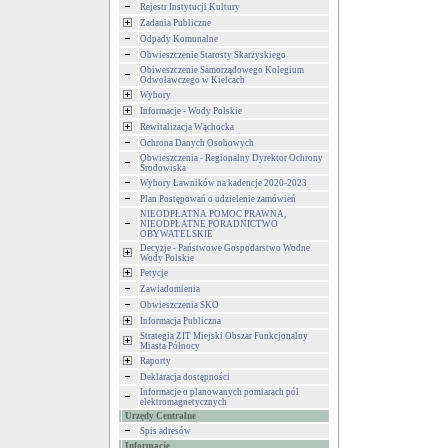
Rejestr Instytucji Kultury
Zadania Publiczne
Odpady Komunalne
Obwieszczenie Starosty Skarżyskiego
Obiweszczenie Samorządowego Kolegium
Odwoławczego w Kielcach
Wybory
Informacje - Wody Polskie
Rewitalizacja Wąchocka
Ochrona Danych Osobowych
Obwieszczenia - Regionalny Dyrektor Ochrony
Środowiska
Wybory Ławników na kadencje 2020-2023
Plan Postępowań o udzielenie zamówień
NIEODPŁATNA POMOC PRAWNA,
NIEODPŁATNE PORADNICTWO
OBYWATELSKIE
Decyzje - Państwowe Gospodarstwo Wodne
Wody Polskie
Petycje
Zawiadomienia
Obwieszczenia SKO
Informacja Publiczna
Strategia ZIT Miejski Obszar Funkcjonalny
Miasta Północy
Raporty
Deklaracja dostępności
Informacje o planowanych pomiarach pól
elektromagnetycznych
Urzędy Centralne
Spis adresów
Informacje