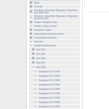
Statut
Uchwały
Protokoły z Sesji Rady Miejskiej w Wąchocku
lata 2006-2024
Protokoły z Sesji Rady Miejskiej w Wąchocku
lata 2024-2029
Finanse i Majątek Gminy
Podatki i opłaty lokalne
Informacje Urzędu
Zagospodarowanie przestrzenne
Gospodarka komunalna
Pozostałe
Zarządzenia Burmistrza
Rok 2004
Rok 2005
Rok 2006
Rok 2007
Rok 2008
Zarządzenie Nr 1/2008
Zarządzenie Nr 2/2008
Zarządzenie Nr 3/2008
Zarządzenie Nr 4/2008
Zarządzenie Nr 5/2008
Zarządzenie Nr 6/2008
Zarządzenie Nr 7/2008
Zarządzenie Nr 8/2008
Zarządzenie Nr 9/2008