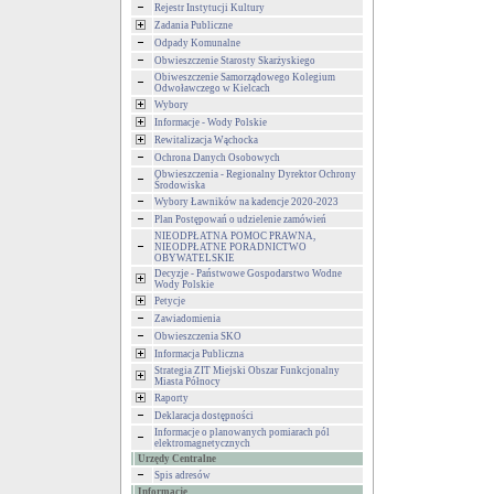
Rejestr Instytucji Kultury
Zadania Publiczne
Odpady Komunalne
Obwieszczenie Starosty Skarżyskiego
Obiweszczenie Samorządowego Kolegium
Odwoławczego w Kielcach
Wybory
Informacje - Wody Polskie
Rewitalizacja Wąchocka
Ochrona Danych Osobowych
Obwieszczenia - Regionalny Dyrektor Ochrony
Środowiska
Wybory Ławników na kadencje 2020-2023
Plan Postępowań o udzielenie zamówień
NIEODPŁATNA POMOC PRAWNA,
NIEODPŁATNE PORADNICTWO
OBYWATELSKIE
Decyzje - Państwowe Gospodarstwo Wodne
Wody Polskie
Petycje
Zawiadomienia
Obwieszczenia SKO
Informacja Publiczna
Strategia ZIT Miejski Obszar Funkcjonalny
Miasta Północy
Raporty
Deklaracja dostępności
Informacje o planowanych pomiarach pól
elektromagnetycznych
Urzędy Centralne
Spis adresów
Informacje