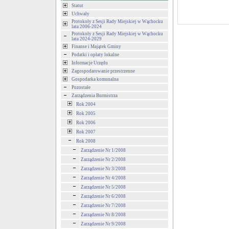
Statut
Uchwały
Protokoły z Sesji Rady Miejskiej w Wąchocku
lata 2006-2024
Protokoły z Sesji Rady Miejskiej w Wąchocku
lata 2024-2029
Finanse i Majątek Gminy
Podatki i opłaty lokalne
Informacje Urzędu
Zagospodarowanie przestrzenne
Gospodarka komunalna
Pozostałe
Zarządzenia Burmistrza
Rok 2004
Rok 2005
Rok 2006
Rok 2007
Rok 2008
Zarządzenie Nr 1/2008
Zarządzenie Nr 2/2008
Zarządzenie Nr 3/2008
Zarządzenie Nr 4/2008
Zarządzenie Nr 5/2008
Zarządzenie Nr 6/2008
Zarządzenie Nr 7/2008
Zarządzenie Nr 8/2008
Zarządzenie Nr 9/2008