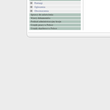
Przetargi
Ogłoszenia
Obwieszczenia
Sprawy do załatwienia
Wzory dokumentów
Podział administracyjny kraju
Urzędy pracy w Polsce
Urzędy skarbowe w Polsce