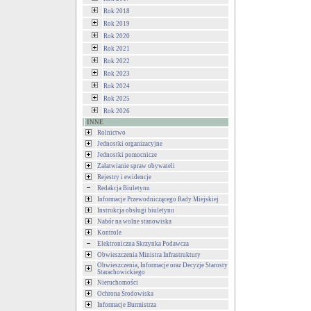
Rok 2018
Rok 2019
Rok 2020
Rok 2021
Rok 2022
Rok 2023
Rok 2024
Rok 2025
Rok 2026
INNE
Rolnictwo
Jednostki organizacyjne
Jednostki pomocnicze
Załatwianie spraw obywateli
Rejestry i ewidencje
Redakcja Biuletynu
Informacje Przewodniczącego Rady Miejskiej
Instrukcja obsługi biuletynu
Nabór na wolne stanowiska
Kontrole
Elektroniczna Skrzynka Podawcza
Obwieszczenia Ministra Infrastruktury
Obwieszczenia, Informacje oraz Decyzje Starosty
Starachowickiego
Nieruchomości
Ochrona Środowiska
Informacje Burmistrza