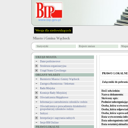
Wersja dla niedowidzących
Miasto i Gmina Wąchock
Statystyki
Rejestr zmian
Mapa 
URZĄD MIASTA
Dane podstawowe
Struktura organizacyjna
Urząd Stanu Cywilnego
PRAWO LOKALNE
ORGANY WŁADZY
Burmistrz Miasta i Gminy Wąchock
Załączniki do pobrani
Zastępca Burmistrza / Sekretarz
Rada Miejska
Ilość odwiedzin:
Komisje Rady Miejskiej
Nazwa dokumentu:
Oświadczenia Majątkowe
Skrócony opis:
Podmiot udostępniając
Informacja o zatrudnieniu członków rodzin
Osoba, która wytworzy
Oświadczenia o prowadzeniu działalności
gospodarczej członków rodzin
Osoba, która odpowiada
Osoba, która wprowad
Sołtysi
Data wytworzenia info
Interpelacje i zapytania radnych
Data udostępnienia inf
Sesje RM Online
Data ostatniej aktualiz
PRAWO LOKALNE