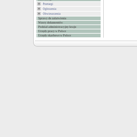
Przetargi
Ogłoszenia
Obwieszczenia
Sprawy do załatwienia
Wzory dokumentów
Podział administracyjny kraju
Urzędy pracy w Polsce
Urzędy skarbowe w Polsce