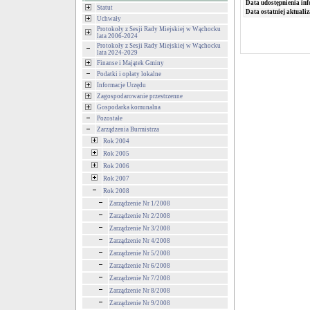
Data udostępnienia inf
Statut
Data ostatniej aktualiz
Uchwały
Protokoły z Sesji Rady Miejskiej w Wąchocku
lata 2006-2024
Protokoły z Sesji Rady Miejskiej w Wąchocku
lata 2024-2029
Finanse i Majątek Gminy
Podatki i opłaty lokalne
Informacje Urzędu
Zagospodarowanie przestrzenne
Gospodarka komunalna
Pozostałe
Zarządzenia Burmistrza
Rok 2004
Rok 2005
Rok 2006
Rok 2007
Rok 2008
Zarządzenie Nr 1/2008
Zarządzenie Nr 2/2008
Zarządzenie Nr 3/2008
Zarządzenie Nr 4/2008
Zarządzenie Nr 5/2008
Zarządzenie Nr 6/2008
Zarządzenie Nr 7/2008
Zarządzenie Nr 8/2008
Zarządzenie Nr 9/2008