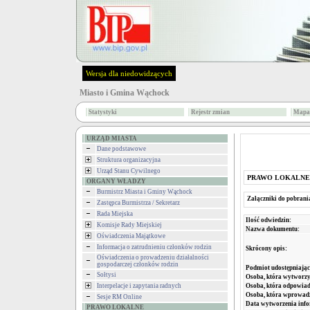
Wersja dla niedowidzących
Miasto i Gmina Wąchock
Statystyki
Rejestr zmian
Mapa 
URZĄD MIASTA
Dane podstawowe
Struktura organizacyjna
Urząd Stanu Cywilnego
PRAWO LOKALNE
ORGANY WŁADZY
Burmistrz Miasta i Gminy Wąchock
Załączniki do pobrani
Zastępca Burmistrza / Sekretarz
Rada Miejska
Ilość odwiedzin:
Komisje Rady Miejskiej
Nazwa dokumentu:
Oświadczenia Majątkowe
Informacja o zatrudnieniu członków rodzin
Skrócony opis:
Oświadczenia o prowadzeniu działalności
gospodarczej członków rodzin
Podmiot udostępniając
Sołtysi
Osoba, która wytworzy
Osoba, która odpowiada
Interpelacje i zapytania radnych
Osoba, która wprowad
Sesje RM Online
Data wytworzenia info
PRAWO LOKALNE