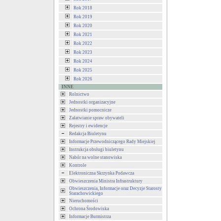
Rok 2018
Rok 2019
Rok 2020
Rok 2021
Rok 2022
Rok 2023
Rok 2024
Rok 2025
Rok 2026
INNE
Rolnictwo
Jednostki organizacyjne
Jednostki pomocnicze
Załatwianie spraw obywateli
Rejestry i ewidencje
Redakcja Biuletynu
Informacje Przewodniczącego Rady Miejskiej
Instrukcja obsługi biuletynu
Nabór na wolne stanowiska
Kontrole
Elektroniczna Skrzynka Podawcza
Obwieszczenia Ministra Infrastruktury
Obwieszczenia, Informacje oraz Decyzje Starosty
Starachowickiego
Nieruchomości
Ochrona Środowiska
Informacje Burmistrza