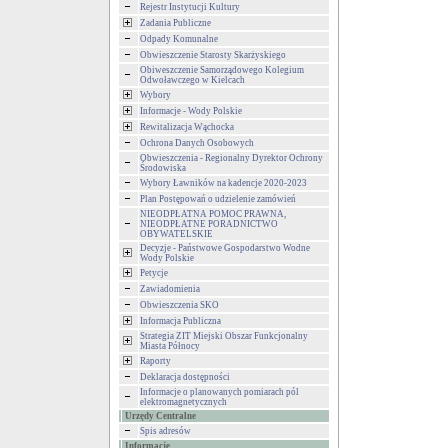
Rejestr Instytucji Kultury
Zadania Publiczne
Odpady Komunalne
Obwieszczenie Starosty Skarżyskiego
Obiweszczenie Samorządowego Kolegium
Odwoławczego w Kielcach
Wybory
Informacje - Wody Polskie
Rewitalizacja Wąchocka
Ochrona Danych Osobowych
Obwieszczenia - Regionalny Dyrektor Ochrony
Środowiska
Wybory Ławników na kadencje 2020-2023
Plan Postępowań o udzielenie zamówień
NIEODPŁATNA POMOC PRAWNA,
NIEODPŁATNE PORADNICTWO
OBYWATELSKIE
Decyzje - Państwowe Gospodarstwo Wodne
Wody Polskie
Petycje
Zawiadomienia
Obwieszczenia SKO
Informacja Publiczna
Strategia ZIT Miejski Obszar Funkcjonalny
Miasta Północy
Raporty
Deklaracja dostępności
Informacje o planowanych pomiarach pól
elektromagnetycznych
Urzędy Centralne
Spis adresów
Informacje