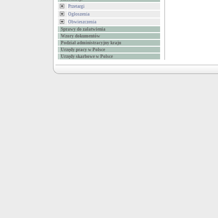
Przetargi
Ogłoszenia
Obwieszczenia
Sprawy do załatwienia
Wzory dokumentów
Podział administracyjny kraju
Urzędy pracy w Polsce
Urzędy skarbowe w Polsce