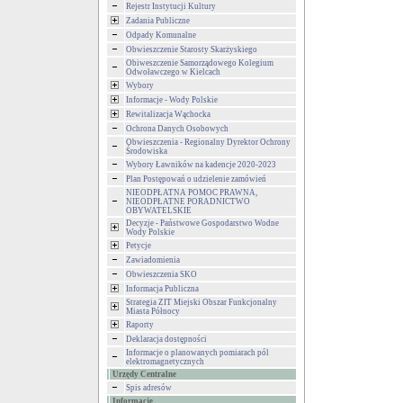
Rejestr Instytucji Kultury
Zadania Publiczne
Odpady Komunalne
Obwieszczenie Starosty Skarżyskiego
Obiweszczenie Samorządowego Kolegium
Odwoławczego w Kielcach
Wybory
Informacje - Wody Polskie
Rewitalizacja Wąchocka
Ochrona Danych Osobowych
Obwieszczenia - Regionalny Dyrektor Ochrony
Środowiska
Wybory Ławników na kadencje 2020-2023
Plan Postępowań o udzielenie zamówień
NIEODPŁATNA POMOC PRAWNA,
NIEODPŁATNE PORADNICTWO
OBYWATELSKIE
Decyzje - Państwowe Gospodarstwo Wodne
Wody Polskie
Petycje
Zawiadomienia
Obwieszczenia SKO
Informacja Publiczna
Strategia ZIT Miejski Obszar Funkcjonalny
Miasta Północy
Raporty
Deklaracja dostępności
Informacje o planowanych pomiarach pól
elektromagnetycznych
Urzędy Centralne
Spis adresów
Informacje