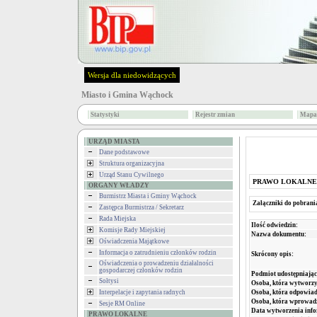
Wersja dla niedowidzących
Miasto i Gmina Wąchock
Statystyki
Rejestr zmian
Mapa 
URZĄD MIASTA
Dane podstawowe
Struktura organizacyjna
Urząd Stanu Cywilnego
PRAWO LOKALNE
ORGANY WŁADZY
Burmistrz Miasta i Gminy Wąchock
Załączniki do pobrani
Zastępca Burmistrza / Sekretarz
Rada Miejska
Ilość odwiedzin:
Komisje Rady Miejskiej
Nazwa dokumentu:
Oświadczenia Majątkowe
Informacja o zatrudnieniu członków rodzin
Skrócony opis:
Oświadczenia o prowadzeniu działalności
gospodarczej członków rodzin
Podmiot udostępniając
Sołtysi
Osoba, która wytworzy
Osoba, która odpowiada
Interpelacje i zapytania radnych
Osoba, która wprowad
Sesje RM Online
Data wytworzenia info
PRAWO LOKALNE