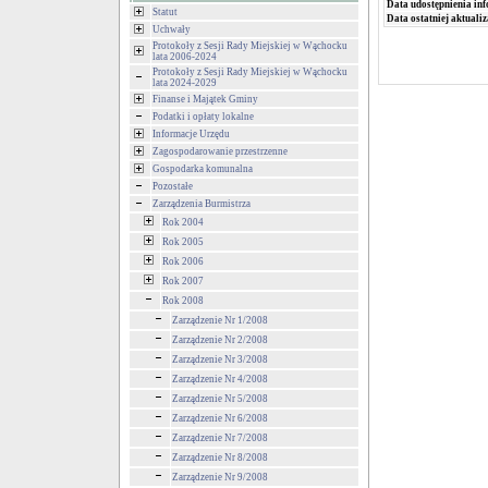
Data udostępnienia inf
Statut
Data ostatniej aktualiz
Uchwały
Protokoły z Sesji Rady Miejskiej w Wąchocku
lata 2006-2024
Protokoły z Sesji Rady Miejskiej w Wąchocku
lata 2024-2029
Finanse i Majątek Gminy
Podatki i opłaty lokalne
Informacje Urzędu
Zagospodarowanie przestrzenne
Gospodarka komunalna
Pozostałe
Zarządzenia Burmistrza
Rok 2004
Rok 2005
Rok 2006
Rok 2007
Rok 2008
Zarządzenie Nr 1/2008
Zarządzenie Nr 2/2008
Zarządzenie Nr 3/2008
Zarządzenie Nr 4/2008
Zarządzenie Nr 5/2008
Zarządzenie Nr 6/2008
Zarządzenie Nr 7/2008
Zarządzenie Nr 8/2008
Zarządzenie Nr 9/2008