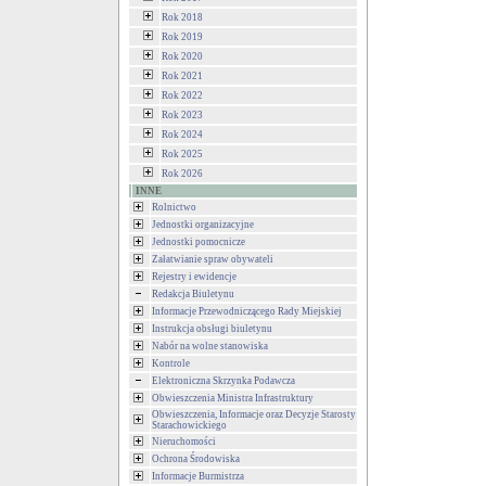
Rok 2018
Rok 2019
Rok 2020
Rok 2021
Rok 2022
Rok 2023
Rok 2024
Rok 2025
Rok 2026
INNE
Rolnictwo
Jednostki organizacyjne
Jednostki pomocnicze
Załatwianie spraw obywateli
Rejestry i ewidencje
Redakcja Biuletynu
Informacje Przewodniczącego Rady Miejskiej
Instrukcja obsługi biuletynu
Nabór na wolne stanowiska
Kontrole
Elektroniczna Skrzynka Podawcza
Obwieszczenia Ministra Infrastruktury
Obwieszczenia, Informacje oraz Decyzje Starosty
Starachowickiego
Nieruchomości
Ochrona Środowiska
Informacje Burmistrza