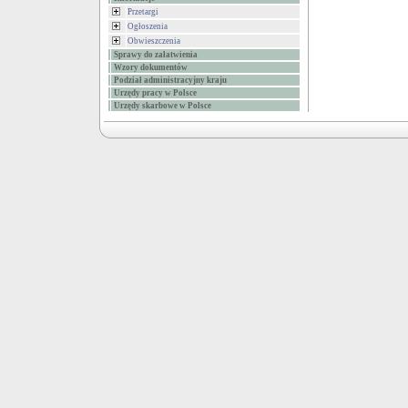
Przetargi
Ogłoszenia
Obwieszczenia
Sprawy do załatwienia
Wzory dokumentów
Podział administracyjny kraju
Urzędy pracy w Polsce
Urzędy skarbowe w Polsce