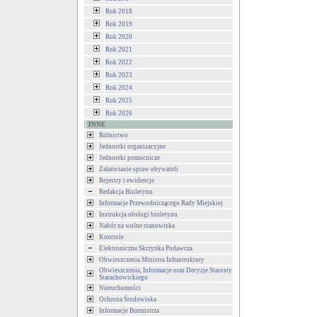
Rok 2018
Rok 2019
Rok 2020
Rok 2021
Rok 2022
Rok 2023
Rok 2024
Rok 2025
Rok 2026
INNE
Rolnictwo
Jednostki organizacyjne
Jednostki pomocnicze
Załatwianie spraw obywateli
Rejestry i ewidencje
Redakcja Biuletynu
Informacje Przewodniczącego Rady Miejskiej
Instrukcja obsługi biuletynu
Nabór na wolne stanowiska
Kontrole
Elektroniczna Skrzynka Podawcza
Obwieszczenia Ministra Infrastruktury
Obwieszczenia, Informacje oraz Decyzje Starosty
Starachowickiego
Nieruchomości
Ochrona Środowiska
Informacje Burmistrza