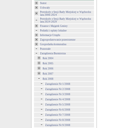
Statut
Uchwały
Protokoły z Sesji Rady Miejskiej w Wąchocku
lata 2006-2024
Protokoły z Sesji Rady Miejskiej w Wąchocku
lata 2024-2029
Finanse i Majątek Gminy
Podatki i opłaty lokalne
Informacje Urzędu
Zagospodarowanie przestrzenne
Gospodarka komunalna
Pozostałe
Zarządzenia Burmistrza
Rok 2004
Rok 2005
Rok 2006
Rok 2007
Rok 2008
Zarządzenie Nr 1/2008
Zarządzenie Nr 2/2008
Zarządzenie Nr 3/2008
Zarządzenie Nr 4/2008
Zarządzenie Nr 5/2008
Zarządzenie Nr 6/2008
Zarządzenie Nr 7/2008
Zarządzenie Nr 8/2008
Zarządzenie Nr 9/2008