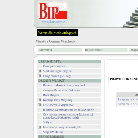
Wersja dla niedowidzących
Miasto i Gmina Wąchock
Statystyki
Rejestr zmian
Mapa 
URZĄD MIASTA
Dane podstawowe
Struktura organizacyjna
Urząd Stanu Cywilnego
PRAWO LOKALNE
ORGANY WŁADZY
Burmistrz Miasta i Gminy Wąchock
Zastępca Burmistrza / Sekretarz
Do
Rada Miejska
Zarządzenie Nr 
Komisje Rady Miejskiej
Zarządzenie Nr 
Oświadczenia Majątkowe
Informacja o zatrudnieniu członków rodzin
Oświadczenia o prowadzeniu działalności
gospodarczej członków rodzin
Sołtysi
Interpelacje i zapytania radnych
Sesje RM Online
PRAWO LOKALNE