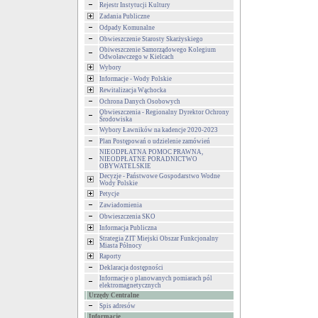
Rejestr Instytucji Kultury
Zadania Publiczne
Odpady Komunalne
Obwieszczenie Starosty Skarżyskiego
Obiweszczenie Samorządowego Kolegium
Odwoławczego w Kielcach
Wybory
Informacje - Wody Polskie
Rewitalizacja Wąchocka
Ochrona Danych Osobowych
Obwieszczenia - Regionalny Dyrektor Ochrony
Środowiska
Wybory Ławników na kadencje 2020-2023
Plan Postępowań o udzielenie zamówień
NIEODPŁATNA POMOC PRAWNA,
NIEODPŁATNE PORADNICTWO
OBYWATELSKIE
Decyzje - Państwowe Gospodarstwo Wodne
Wody Polskie
Petycje
Zawiadomienia
Obwieszczenia SKO
Informacja Publiczna
Strategia ZIT Miejski Obszar Funkcjonalny
Miasta Północy
Raporty
Deklaracja dostępności
Informacje o planowanych pomiarach pól
elektromagnetycznych
Urzędy Centralne
Spis adresów
Informacje