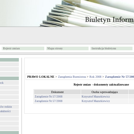
Rejestr zmian
Mapa strony
Instrukcja biuletynu
PRAWO LOKALNE
>
Zarządzenia Burmistrza
>
Rok 2008
>
Zarządzenie Nr 57/20
ock
Rejestr zmian - dokumenty zaktualizowane
Dokument
Osoba wprowadzająca
Zarządzenie Nr 57/2008
Krzysztof Mazurkiewicz
Zarządzenie Nr 57/2008
Krzysztof Mazurkiewicz
ków rodzin
ałalności