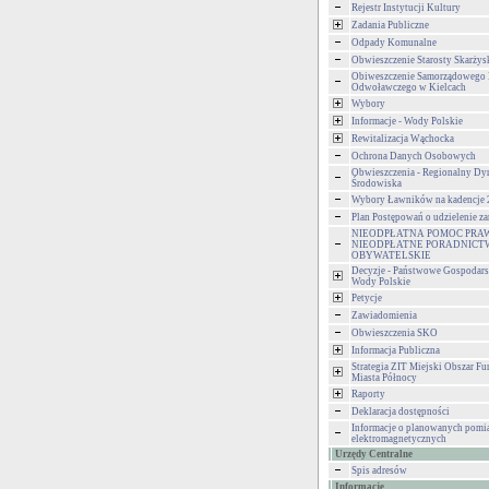
Rejestr Instytucji Kultury
Zadania Publiczne
Odpady Komunalne
Obwieszczenie Starosty Skarżys
Obiweszczenie Samorządowego
Odwoławczego w Kielcach
Wybory
Informacje - Wody Polskie
Rewitalizacja Wąchocka
Ochrona Danych Osobowych
Obwieszczenia - Regionalny Dy
Środowiska
Wybory Ławników na kadencje
Plan Postępowań o udzielenie 
NIEODPŁATNA POMOC PRA
NIEODPŁATNE PORADNICT
OBYWATELSKIE
Decyzje - Państwowe Gospodar
Wody Polskie
Petycje
Zawiadomienia
Obwieszczenia SKO
Informacja Publiczna
Strategia ZIT Miejski Obszar F
Miasta Północy
Raporty
Deklaracja dostępności
Informacje o planowanych pomia
elektromagnetycznych
Urzędy Centralne
Spis adresów
Informacje