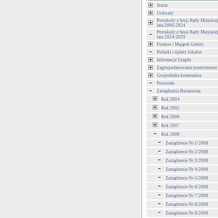
Statut
Uchwały
Protokoły z Sesji Rady Miejski
lata 2006-2024
Protokoły z Sesji Rady Miejski
lata 2024-2029
Finanse i Majątek Gminy
Podatki i opłaty lokalne
Informacje Urzędu
Zagospodarowanie przestrzenne
Gospodarka komunalna
Pozostałe
Zarządzenia Burmistrza
Rok 2004
Rok 2005
Rok 2006
Rok 2007
Rok 2008
Zarządzenie Nr 1/2008
Zarządzenie Nr 2/2008
Zarządzenie Nr 3/2008
Zarządzenie Nr 4/2008
Zarządzenie Nr 5/2008
Zarządzenie Nr 6/2008
Zarządzenie Nr 7/2008
Zarządzenie Nr 8/2008
Zarządzenie Nr 9/2008