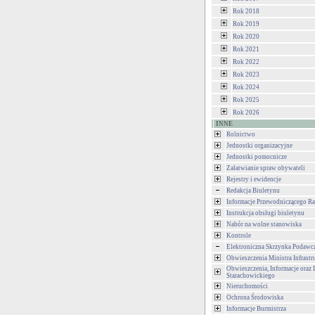
Rok 2018
Rok 2019
Rok 2020
Rok 2021
Rok 2022
Rok 2023
Rok 2024
Rok 2025
Rok 2026
INNE
Rolnictwo
Jednostki organizacyjne
Jednostki pomocnicze
Załatwianie spraw obywateli
Rejestry i ewidencje
Redakcja Biuletynu
Informacje Przewodniczącego Ra
Instrukcja obsługi biuletynu
Nabór na wolne stanowiska
Kontrole
Elektroniczna Skrzynka Podawc
Obwieszczenia Ministra Infrastr
Obwieszczenia, Informacje oraz 
Starachowickiego
Nieruchomości
Ochrona Środowiska
Informacje Burmistrza