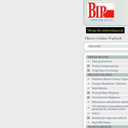
Wersja dla niedowidzących
Miasto i Gmina Wąchock
Statystyki
URZĄD MIASTA
Dane podstawowe
Struktura organizacyjna
Urząd Stanu Cywilnego
ORGANY WŁADZY
Burmistrz Miasta i Gminy Wąch
Zastępca Burmistrza / Sekretarz
Rada Miejska
Komisje Rady Miejskiej
Oświadczenia Majątkowe
Informacja o zatrudnieniu człon
Oświadczenia o prowadzeniu dzi
gospodarczej członków rodzin
Sołtysi
Interpelacje i zapytania radnych
Sesje RM Online
PRAWO LOKALNE