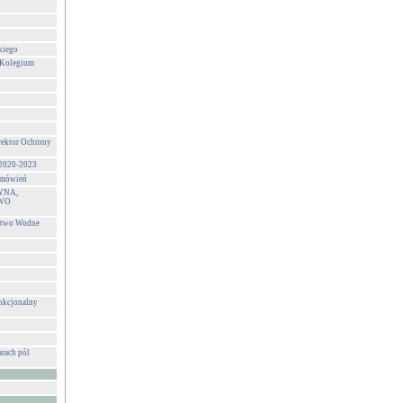
kiego
 Kolegium
rektor Ochrony
 2020-2023
zamówień
WNA,
WO
stwo Wodne
unkcjonalny
rach pól